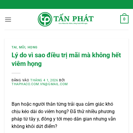
Bỏ
 Sống Xanh Mỗi Ngày
qua
nội
0
dung
TAI, MŨI, HỌNG
Lý do vì sao điều trị mãi mà không hết
viêm họng
ĐĂNG VÀO
THÁNG 4 1, 2026
BỞI
THAPHACO.COM.VN@GMAIL.COM
Bạn hoặc người thân từng trải qua cảm giác khó
chịu kéo dài do viêm họng? Đã thử nhiều phương
pháp từ tây y, đông y tới mẹo dân gian nhưng vẫn
không khỏi dứt điểm?