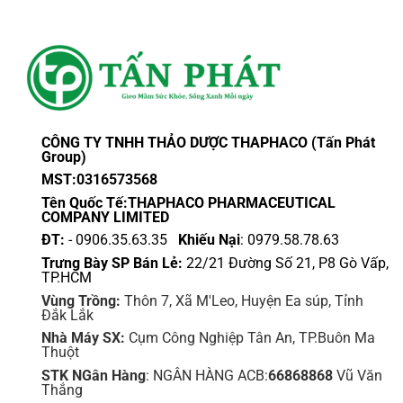
CÔNG TY TNHH THẢO DƯỢC THAPHACO (Tấn Phát
Group)
MST:0316573568
Tên Quốc Tế:THAPHACO PHARMACEUTICAL
COMPANY LIMITED
ĐT:
- 0906.35.63.35
Khiếu Nại
: 0979.58.78.63
Trưng Bày SP Bán Lẻ:
22/21 Đường Số 21, P8 Gò Vấp,
TP.HCM
Vùng Trồng:
Thôn 7, Xã M'Leo, Huyện Ea súp, Tỉnh
Đắk Lắk
Nhà Máy SX:
Cụm Công Nghiệp Tân An, TP.Buôn Ma
Thuột
STK NGân Hàng
: NGÂN HÀNG ACB:
66868868
Vũ Văn
Thắng