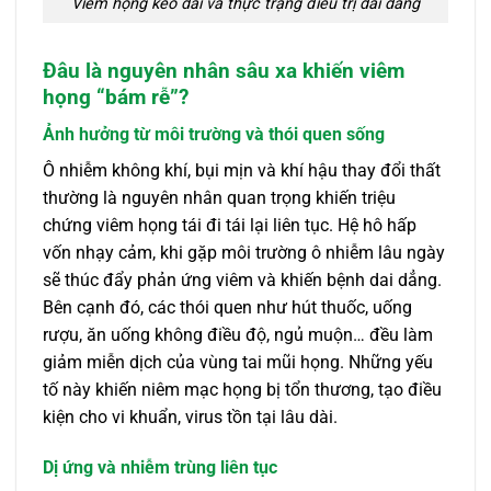
Viêm họng kéo dài và thực trạng điều trị dai dẳng
Đâu là nguyên nhân sâu xa khiến viêm
họng “bám rễ”?
Ảnh hưởng từ môi trường và thói quen sống
Ô nhiễm không khí, bụi mịn và khí hậu thay đổi thất
thường là nguyên nhân quan trọng khiến triệu
chứng viêm họng tái đi tái lại liên tục. Hệ hô hấp
vốn nhạy cảm, khi gặp môi trường ô nhiễm lâu ngày
sẽ thúc đẩy phản ứng viêm và khiến bệnh dai dẳng.
Bên cạnh đó, các thói quen như hút thuốc, uống
rượu, ăn uống không điều độ, ngủ muộn… đều làm
giảm miễn dịch của vùng tai mũi họng. Những yếu
tố này khiến niêm mạc họng bị tổn thương, tạo điều
kiện cho vi khuẩn, virus tồn tại lâu dài.
Dị ứng và nhiễm trùng liên tục