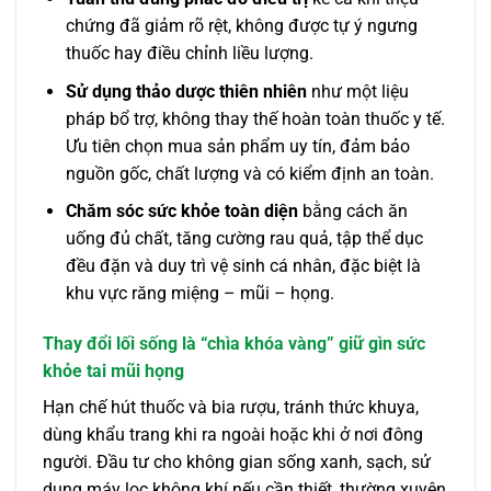
chứng đã giảm rõ rệt, không được tự ý ngưng
thuốc hay điều chỉnh liều lượng.
Sử dụng thảo dược thiên nhiên
như một liệu
pháp bổ trợ, không thay thế hoàn toàn thuốc y tế.
Ưu tiên chọn mua sản phẩm uy tín, đảm bảo
nguồn gốc, chất lượng và có kiểm định an toàn.
Chăm sóc sức khỏe toàn diện
bằng cách ăn
uống đủ chất, tăng cường rau quả, tập thể dục
đều đặn và duy trì vệ sinh cá nhân, đặc biệt là
khu vực răng miệng – mũi – họng.
Thay đổi lối sống là “chìa khóa vàng” giữ gìn sức
khỏe tai mũi họng
Hạn chế hút thuốc và bia rượu, tránh thức khuya,
dùng khẩu trang khi ra ngoài hoặc khi ở nơi đông
người. Đầu tư cho không gian sống xanh, sạch, sử
dụng máy lọc không khí nếu cần thiết, thường xuyên