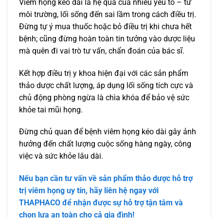
Viêm họng kéo dài là hệ quả của nhiều yếu tố – từ
môi trường, lối sống đến sai lầm trong cách điều trị.
Đừng tự ý mua thuốc hoặc bỏ điều trị khi chưa hết
bệnh; cũng đừng hoàn toàn tin tưởng vào dược liệu
mà quên đi vai trò tư vấn, chẩn đoán của bác sĩ.
Kết hợp điều trị y khoa hiện đại với các sản phẩm
thảo dược chất lượng, áp dụng lối sống tích cực và
chủ động phòng ngừa là chìa khóa để bảo vệ sức
khỏe tai mũi họng.
Đừng chủ quan để bệnh viêm họng kéo dài gây ảnh
hưởng đến chất lượng cuộc sống hàng ngày, công
việc và sức khỏe lâu dài.
Nếu bạn cần tư vấn về sản phẩm thảo dược hỗ trợ
trị viêm họng uy tín, hãy liên hệ ngay với
THAPHACO để nhận được sự hỗ trợ tận tâm và
chọn lựa an toàn cho cả gia đình!