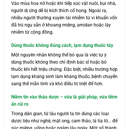
Vào mùa hoa nở hoặc khi tiếp xúc vật nuôi, bụi nhà,
người dị ứng dễ bị kích thích cổ họng. Ngoài ra,
nhiều người thường xuyên tái nhiễm từ vi khuẩn vốn
đã trú ngụ sẵn ở khoang miệng, amidan hoặc lây
nhiễm từ cộng đồng.
Dùng thuốc không đúng cách, lạm dụng thuốc tây
Một nguyên nhân không thể bỏ qua là việc tự ý
dùng thuốc không theo chỉ định bác sĩ hoặc bỏ
thuốc khi hết triệu chứng. Đặc biệt, nhiều trường hợp
lạm dụng kháng sinh làm kháng thuốc, bệnh chuyển
sang thể mãn tính và khó điều trị triệt để hơn.
Niềm tin vào thảo dược – vừa là giải pháp, vừa tiềm
ẩn rủi ro
Trong dân gian, từ lâu người ta tin dùng các loại
dược liệu như nghệ, mật ong, cam thảo, lá tía tô… để
súc miệng, uống hoặc ngậm lâu ngày. Một số thành