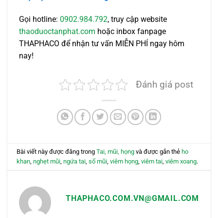
Gọi hotline:
0902.984.792
, truy cập website
thaoduoctanphat.com
hoặc inbox fanpage
THAPHACO để nhận tư vấn MIỄN PHÍ ngay hôm
nay!
Đánh giá post
Bài viết này được đăng trong
Tai, mũi, họng
và được gắn thẻ
ho
khan
,
nghẹt mũi
,
ngứa tai
,
sổ mũi
,
viêm họng
,
viêm tai
,
viêm xoang
.
THAPHACO.COM.VN@GMAIL.COM