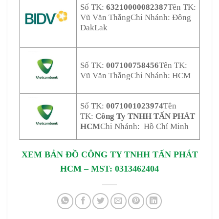
Số TK:
63210000082387
Tên TK:
Vũ Văn Thắng
Chi Nhánh: Đông
DakLak
Số TK:
007100758456
Tên TK:
Vũ Văn Thắng
Chi Nhánh: HCM
Số TK:
0071001023974
Tên
TK:
Công Ty TNHH TẤN PHÁT
HCM
Chi Nhánh: Hồ Chí Minh
XEM BẢN ĐỒ CÔNG TY TNHH TẤN PHÁT
HCM – MST: 0313462404