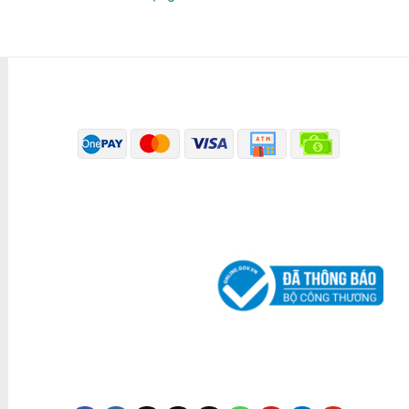
PHƯƠNG THỨC THANH TOÁN
ĐÃ THÔNG BÁO BỘ CÔNG THƯƠNG
KÊNH TRUYỀN THÔNG