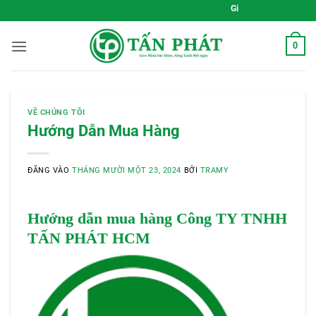
Bỏ
Gieo Mầm Sức Khỏe, Sống Xa
qua
nội
0
dung
VỀ CHÚNG TÔI
Hướng Dẫn Mua Hàng
ĐĂNG VÀO
THÁNG MƯỜI MỘT 23, 2024
BỞI
TRAMY
Hướng dẫn mua hàng Công TY TNHH
TẤN PHÁT HCM