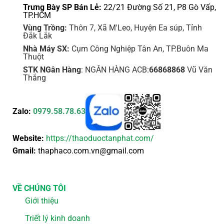
Trưng Bày SP Bán Lẻ:
22/21 Đường Số 21, P8 Gò Vấp,
TP.HCM
Vùng Trồng:
Thôn 7, Xã M'Leo, Huyện Ea súp, Tỉnh
Đắk Lắk
Nhà Máy SX:
Cụm Công Nghiệp Tân An, TP.Buôn Ma
Thuột
STK NGân Hàng
: NGÂN HÀNG ACB:
66868868
Vũ Văn
Thắng
Zalo:
0979.58.78.63
Website:
https://thaoduoctanphat.com/
Gmail:
thaphaco.com.vn@gmail.com
VỀ CHÚNG TÔI
Giới thiệu
Triết lý kinh doanh