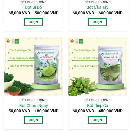
BỘT DINH DƯỠNG
BỘT DINH DƯỠNG
Bột Bí Đỏ
Bột Cần Tây
Khoảng
Kho
65,000
VND
–
500,000
VND
60,000
VND
–
600,000
VND
giá:
giá:
từ
từ
CHỌN
CHỌN
65,000 VND
60,0
đến
đến
Sản
Sản
500,000 VND
600,
phẩm
phẩm
này
này
có
có
nhiều
nhiều
biến
biến
thể.
thể.
Các
Các
tùy
tùy
chọn
chọn
có
có
thể
thể
BỘT DINH DƯỠNG
BỘT DINH DƯỠNG
được
được
Bột Chùm Ngây
Bột Diếp Cá
chọn
chọn
Khoảng
Kho
50,000
VND
–
180,000
VND
60,000
VND
–
450,000
VND
giá:
giá:
trên
trên
từ
từ
CHỌN
CHỌN
trang
trang
50,000 VND
60,0
đến
đến
Sản
Sản
sản
sản
180,000 VND
450,