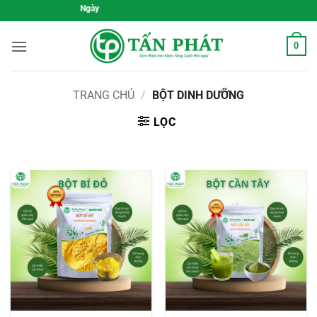
Bỏ
Gieo Mầm Sức Khỏe,
qua
nội
0
dung
TRANG CHỦ
/
BỘT DINH DƯỠNG
LỌC