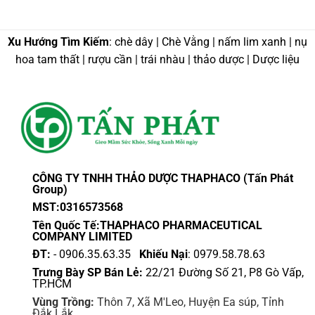
phẩm
phẩm
phẩm
này
có
Xu Hướng Tìm Kiếm
: chè dây | Chè Vằng | nấm lim xanh | nụ
nhiều
hoa tam thất | rượu cần | trái nhàu | thảo dược | Dược liệu
biến
thể.
Các
tùy
chọn
có
thể
được
CÔNG TY TNHH THẢO DƯỢC THAPHACO (Tấn Phát
chọn
Group)
trên
MST:0316573568
trang
sản
Tên Quốc Tế:THAPHACO PHARMACEUTICAL
COMPANY LIMITED
phẩm
ĐT:
- 0906.35.63.35
Khiếu Nại
: 0979.58.78.63
Trưng Bày SP Bán Lẻ:
22/21 Đường Số 21, P8 Gò Vấp,
TP.HCM
Vùng Trồng:
Thôn 7, Xã M'Leo, Huyện Ea súp, Tỉnh
Đắk Lắk