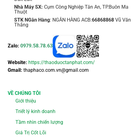
Nhà Máy SX:
Cụm Công Nghiệp Tân An, TP.Buôn Ma
Thuột
STK NGân Hàng
: NGÂN HÀNG ACB:
66868868
Vũ Văn
Thắng
Zalo:
0979.58.78.63
Website:
https://thaoduoctanphat.com/
Gmail:
thaphaco.com.vn@gmail.com
VỀ CHÚNG TÔI
Giới thiệu
Triết lý kinh doanh
Tầm nhìn chiến lượng
Giá Trị Cốt Lõi