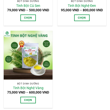
BỘT DINH DƯỠNG
BỘT DINH DƯỠNG
được
được
Tinh Bột Củ Sen
Tinh Bột Nghệ Đen
chọn
chọn
Khoảng
Kho
79,000
VND
–
500,000
VND
95,000
VND
–
800,000
VND
giá:
giá:
trên
trên
từ
từ
CHỌN
CHỌN
trang
trang
79,000 VND
95,0
đến
đến
Sản
Sản
sản
sản
500,000 VND
800,
phẩm
phẩm
phẩm
phẩm
này
này
có
có
nhiều
nhiều
biến
biến
thể.
thể.
Các
Các
tùy
tùy
chọn
chọn
có
có
thể
thể
BỘT DINH DƯỠNG
được
được
Tinh Bột Nghệ Vàng
chọn
chọn
Khoảng
75,000
VND
–
600,000
VND
giá:
trên
trên
từ
CHỌN
trang
trang
75,000 VND
đến
Sản
sản
sản
600,000 VND