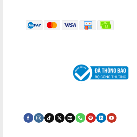
PHƯƠNG THỨC THANH TOÁN
ĐÃ THÔNG BÁO BỘ CÔNG THƯƠNG
KÊNH TRUYỀN THÔNG