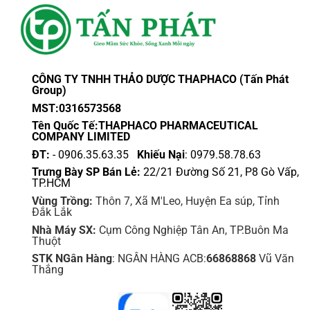
CÔNG TY TNHH THẢO DƯỢC THAPHACO (Tấn Phát
Group)
MST:0316573568
Tên Quốc Tế:THAPHACO PHARMACEUTICAL
COMPANY LIMITED
ĐT:
- 0906.35.63.35
Khiếu Nại
: 0979.58.78.63
Trưng Bày SP Bán Lẻ:
22/21 Đường Số 21, P8 Gò Vấp,
TP.HCM
Vùng Trồng:
Thôn 7, Xã M'Leo, Huyện Ea súp, Tỉnh
Đắk Lắk
Nhà Máy SX:
Cụm Công Nghiệp Tân An, TP.Buôn Ma
Thuột
STK NGân Hàng
: NGÂN HÀNG ACB:
66868868
Vũ Văn
Thắng