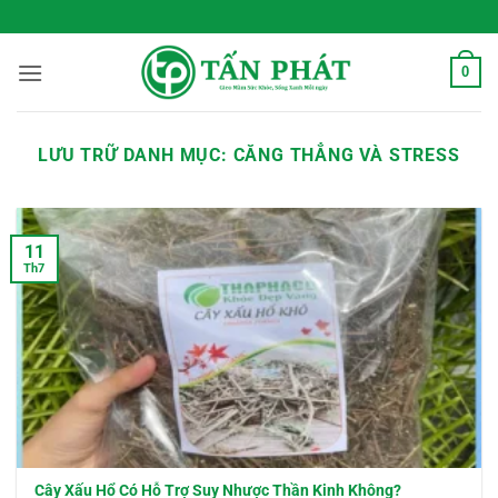
Bỏ
 Sống Xanh Mỗi Ngày
qua
nội
0
dung
LƯU TRỮ DANH MỤC:
CĂNG THẲNG VÀ STRESS
11
Th7
Cây Xấu Hổ Có Hỗ Trợ Suy Nhược Thần Kinh Không?