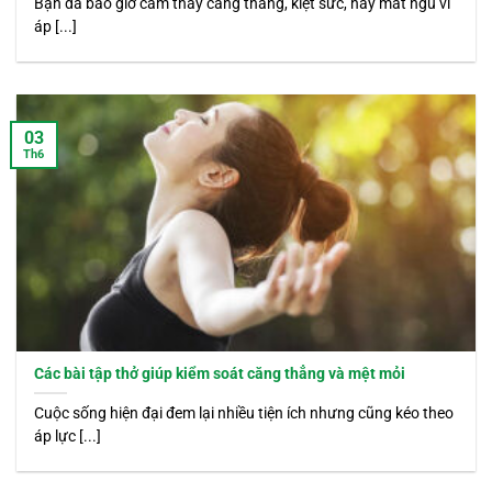
Bạn đã bao giờ cảm thấy căng thẳng, kiệt sức, hay mất ngủ vì
áp [...]
03
Th6
Các bài tập thở giúp kiểm soát căng thẳng và mệt mỏi
Cuộc sống hiện đại đem lại nhiều tiện ích nhưng cũng kéo theo
áp lực [...]