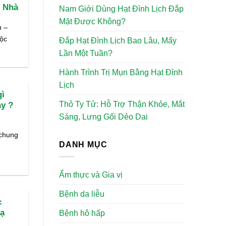
i Nhà
Nam Giới Dùng Hạt Đình Lịch Đắp
Mặt Được Không?
n –
uộc
Đắp Hạt Đình Lịch Bao Lâu, Mấy
Lần Một Tuần?
Hành Trình Trị Mụn Bằng Hạt Đình
Lịch
gì
Thỏ Ty Tử: Hỗ Trợ Thận Khỏe, Mắt
ày ?
Sáng, Lưng Gối Dẻo Dai
 chung
DANH MỤC
Ẩm thực và Gia vị
Bệnh da liễu
c
dạ
Bệnh hô hấp