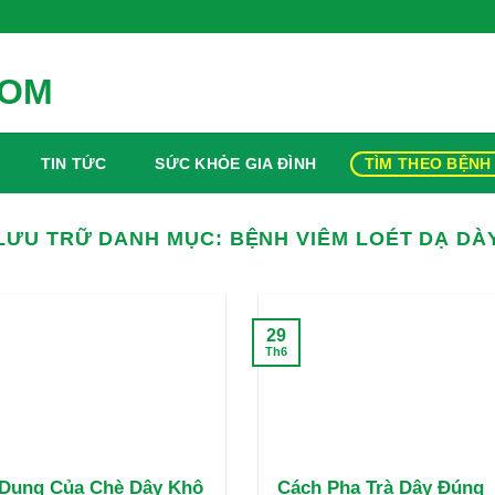
TIN TỨC
SỨC KHỎE GIA ĐÌNH
TÌM THEO BỆNH
LƯU TRỮ DANH MỤC:
BỆNH VIÊM LOÉT DẠ DÀ
29
Th6
Dụng Của Chè Dây Khô
Cách Pha Trà Dây Đúng