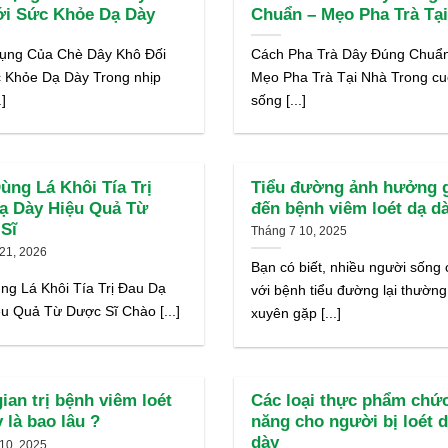
ới Sức Khỏe Dạ Dày
Chuẩn – Mẹo Pha Trà Tạ
ụng Của Chè Dây Khô Đối
Cách Pha Trà Dây Đúng Chuẩ
c Khỏe Dạ Dày Trong nhịp
Mẹo Pha Trà Tại Nhà Trong c
.]
sống [...]
ùng Lá Khôi Tía Trị
Tiểu đường ảnh hưởng 
ạ Dày Hiệu Quả Từ
đến bệnh viêm loét dạ d
Sĩ
Tháng 7 10, 2025
21, 2026
Bạn có biết, nhiều người sống
g Lá Khôi Tía Trị Đau Dạ
với bệnh tiểu đường lại thường
u Quả Từ Dược Sĩ Chào [...]
xuyên gặp [...]
ian trị bệnh viêm loét
Các loại thực phẩm chứ
 là bao lâu ?
năng cho người bị loét 
dày
10, 2025