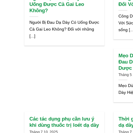
Uống Được Cà Gai Leo
Đối V
Không?
Công D
Người Bị Đau Dạ Dày Có Uống Được
Với Sứ
Cà Gai Leo Không? Đối với những
sống [..
[...]
Mẹo D
Đau D
Dược 
Tháng 5 
Mẹo Dùn
Dày Hiệ
Các tác dụng phụ cần lưu ý
Thời g
khi dùng thuốc trị loét dạ dày
dạ dày
Tháng 7 10, 2025
Tháng 7 