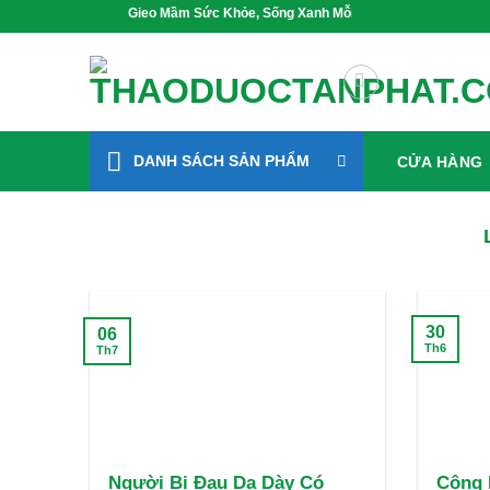
Bỏ
Gieo Mầm Sức Khỏe, Sống Xanh Mỗi Ngày
qua
nội
dung
DANH SÁCH SẢN PHẨM
CỬA HÀNG
30
06
Th6
Th7
Người Bị Đau Dạ Dày Có
Công 