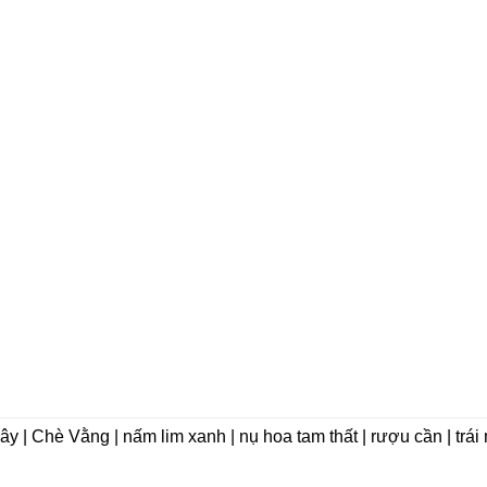
dây | Chè Vằng | nấm lim xanh | nụ hoa tam thất | rượu cần | trá