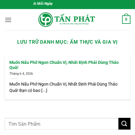
Bỏ
c Khỏe, Sống Xanh Mỗi Ngày
qua
nội
0
dung
LƯU TRỮ DANH MỤC:
ẨM THỰC VÀ GIA VỊ
Muốn Nấu Phở Ngon Chuẩn Vị, Nhất Định Phải Dùng Thảo
Quả!
Tháng 6 4, 2026
Muốn Nấu Phở Ngon Chuẩn Vị, Nhất Định Phải Dùng Thảo
Quả! Bạn có bao [...]