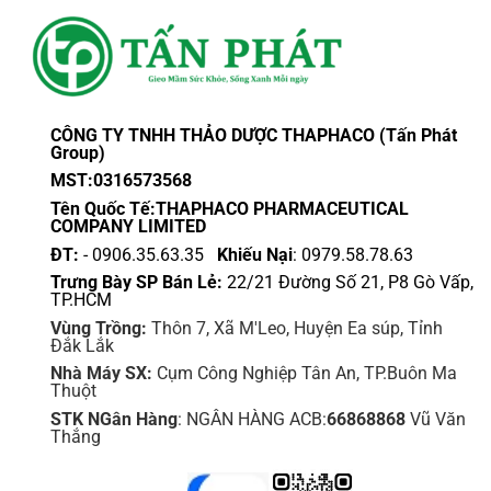
CÔNG TY TNHH THẢO DƯỢC THAPHACO (Tấn Phát
Group)
MST:0316573568
Tên Quốc Tế:THAPHACO PHARMACEUTICAL
COMPANY LIMITED
ĐT:
- 0906.35.63.35
Khiếu Nại
: 0979.58.78.63
Trưng Bày SP Bán Lẻ:
22/21 Đường Số 21, P8 Gò Vấp,
TP.HCM
Vùng Trồng:
Thôn 7, Xã M'Leo, Huyện Ea súp, Tỉnh
Đắk Lắk
Nhà Máy SX:
Cụm Công Nghiệp Tân An, TP.Buôn Ma
Thuột
STK NGân Hàng
: NGÂN HÀNG ACB:
66868868
Vũ Văn
Thắng