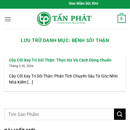
Bỏ
Gieo Mầm Sức Khỏe, Sống Xanh Mỗi Ngày
qua
nội
0
dung
LƯU TRỮ DANH MỤC:
BỆNH SỎI THẬN
Cây Cối Xay Trị Sỏi Thận: Thực Hư Và Cách Dùng Chuẩn
Tháng 5 30, 2026
Cây Cối Xay Trị Sỏi Thận: Phân Tích Chuyên Sâu Từ Góc Nhìn
Nhà Kiểm [...]