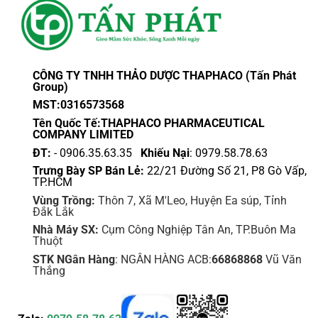
CÔNG TY TNHH THẢO DƯỢC THAPHACO (Tấn Phát
Group)
MST:0316573568
Tên Quốc Tế:THAPHACO PHARMACEUTICAL
COMPANY LIMITED
ĐT:
- 0906.35.63.35
Khiếu Nại
: 0979.58.78.63
Trưng Bày SP Bán Lẻ:
22/21 Đường Số 21, P8 Gò Vấp,
TP.HCM
Vùng Trồng:
Thôn 7, Xã M'Leo, Huyện Ea súp, Tỉnh
Đắk Lắk
Nhà Máy SX:
Cụm Công Nghiệp Tân An, TP.Buôn Ma
Thuột
STK NGân Hàng
: NGÂN HÀNG ACB:
66868868
Vũ Văn
Thắng