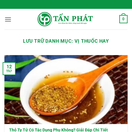
Bỏ
 Sống Xanh Mỗi Ngày
qua
nội
0
dung
LƯU TRỮ DANH MỤC:
VỊ THUỐC HAY
12
Th7
Thỏ Ty Tử Có Tác Dụng Phụ Không? Giải Đáp Chi Tiết