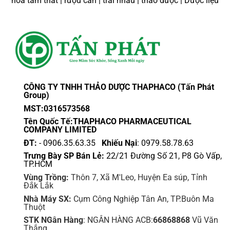
hoa tam thất | rượu cần | trái nhàu | thảo dược | Dược liệu
CÔNG TY TNHH THẢO DƯỢC THAPHACO (Tấn Phát
Group)
MST:0316573568
Tên Quốc Tế:THAPHACO PHARMACEUTICAL
COMPANY LIMITED
ĐT:
- 0906.35.63.35
Khiếu Nại
: 0979.58.78.63
Trưng Bày SP Bán Lẻ:
22/21 Đường Số 21, P8 Gò Vấp,
TP.HCM
Vùng Trồng:
Thôn 7, Xã M'Leo, Huyện Ea súp, Tỉnh
Đắk Lắk
Nhà Máy SX:
Cụm Công Nghiệp Tân An, TP.Buôn Ma
Thuột
STK NGân Hàng
: NGÂN HÀNG ACB:
66868868
Vũ Văn
Thắng