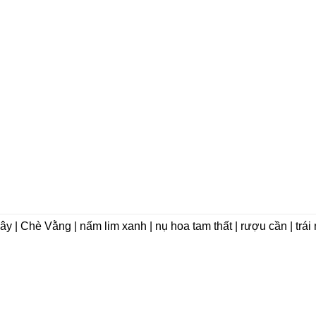
dây | Chè Vằng | nấm lim xanh | nụ hoa tam thất | rượu cần | trá
VỀ CHÚNG TÔI
Giới thiệu
 Phát Group)
Triết lý kinh doanh