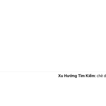
Xu Hướng Tìm Kiếm
: chè 
CÔNG TY TNHH THẢO DƯỢC THAPHACO (Tấn