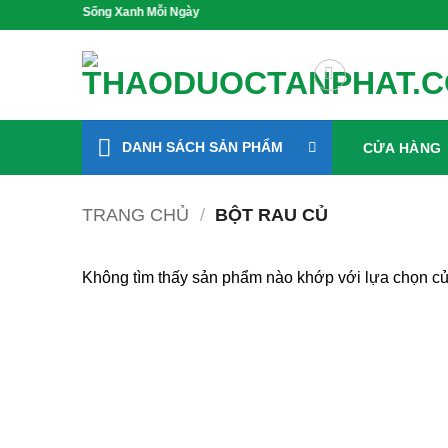
Bỏ
Sức Khỏe, Sống Xanh Mỗi Ngày
qua
nội
dung
DANH SÁCH SẢN PHẨM
CỬA HÀNG
TRANG CHỦ
/
BỘT RAU CỦ
Không tìm thấy sản phẩm nào khớp với lựa chọn củ