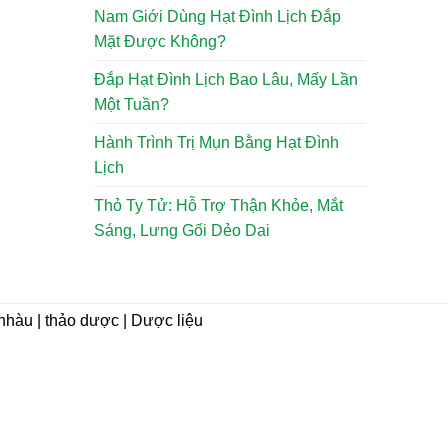
Nam Giới Dùng Hạt Đình Lịch Đắp
Mặt Được Không?
Đắp Hạt Đình Lịch Bao Lâu, Mấy Lần
Một Tuần?
Hành Trình Trị Mụn Bằng Hạt Đình
Lịch
Thỏ Ty Tử: Hỗ Trợ Thận Khỏe, Mắt
Sáng, Lưng Gối Dẻo Dai
i nhàu | thảo dược | Dược liệu
CHÍNH SÁCH
Hướng dẫn mua hàng