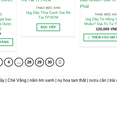
THẢO MỘC KHÔ
1kg Dây Thìa Canh Giá Rẻ
Ô
THẢO MỘC K
Tại TP.HCM
giá bao
1kg Dây Tơ Hồng 
iá Dược
Nhiêu? Giá Trị Từ 
ĐỌC TIẾP
t
120,000
VN
D
THÊM VÀO GIỎ
 HÀNG
4
…
28
29
30
dây | Chè Vằng | nấm lim xanh | nụ hoa tam thất | rượu cần | trá
VỀ CHÚNG TÔI
Giới thiệu
 Phát Group)
Triết lý kinh doanh