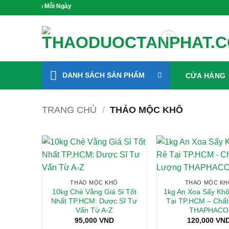
Bỏ
Sống Xanh Mỗi Ngày
qua
nội
dung
DANH SÁCH SẢN PHẨM
CỬA HÀNG
TRANG CHỦ
/
THẢO MỘC KHÔ
THẢO MỘC KHÔ
THẢO MỘC KH
10kg Chè Vằng Giá Sỉ Tốt
1kg An Xoa Sấy Khô
Nhất TP.HCM: Dược Sĩ Tư
Tại TP.HCM – Chấ
Vấn Từ A-Z
THAPHACO
95,000
VND
120,000
VN