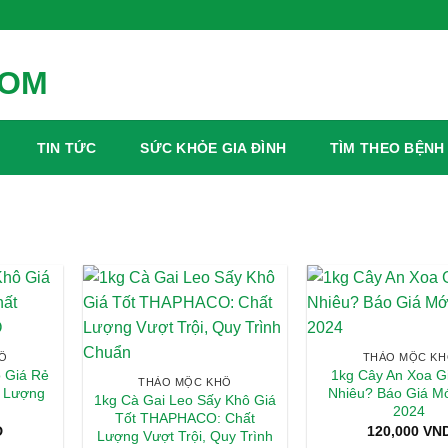
TIN TỨC
SỨC KHỎE GIA ĐÌNH
TÌM THEO BỆNH
Ô
THẢO MỘC K
 Giá Rẻ
1kg Cây An Xoa G
THẢO MỘC KHÔ
t Lượng
Nhiêu? Báo Giá M
1kg Cà Gai Leo Sấy Khô Giá
2024
Tốt THAPHACO: Chất
D
120,000
VN
Lượng Vượt Trội, Quy Trình