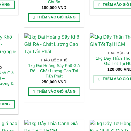
Chuẩn
 HÀNG
THÊM VÀO GIỎ
180,000
VND
THÊM VÀO GIỎ HÀNG
THẢO MỘC K
1kg Dây Thần Thô
THẢO MỘC KHÔ
Giá Tốt Tại 
1kg Đại Hoàng Sấy Khô Giá
Ô
120,000
VN
Rẻ – Chất Lượng Cao Tại
Khô Giá
Tấn Phát
M –
THÊM VÀO GIỎ
250,000
VND
ượng &
THÊM VÀO GIỎ HÀNG
 HÀNG