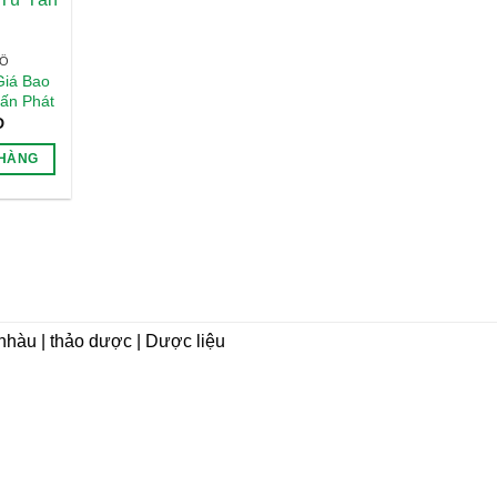
HÔ
Giá Bao
Tấn Phát
D
 HÀNG
i nhàu | thảo dược | Dược liệu
CHÍNH SÁCH
Hướng dẫn mua hàng