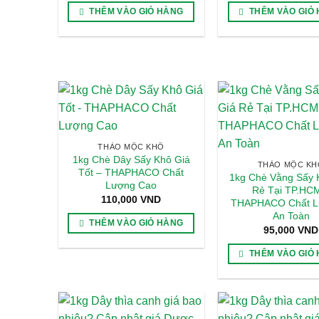
THÊM VÀO GIỎ HÀNG
THÊM VÀO GIỎ
THẢO MỘC KHÔ
1kg Chè Dây Sấy Khô Giá
THẢO MỘC KH
Tốt – THAPHACO Chất
1kg Chè Vằng Sấy 
Lượng Cao
Rẻ Tại TP.HC
110,000
VND
THAPHACO Chất L
An Toàn
THÊM VÀO GIỎ HÀNG
95,000
VND
THÊM VÀO GIỎ