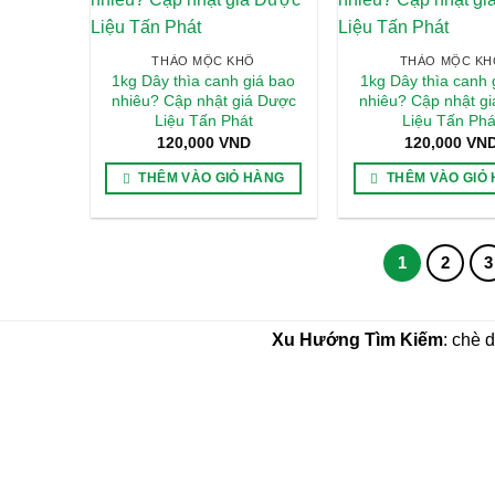
THẢO MỘC KHÔ
THẢO MỘC KH
1kg Dây thìa canh giá bao
1kg Dây thìa canh 
nhiêu? Cập nhật giá Dược
nhiêu? Cập nhật g
Liệu Tấn Phát
Liệu Tấn Phá
120,000
VND
120,000
VN
THÊM VÀO GIỎ HÀNG
THÊM VÀO GIỎ
1
2
3
Xu Hướng Tìm Kiếm
: chè 
CÔNG TY TNHH THẢO DƯỢC THAPHACO (Tấn
MST:0316573568