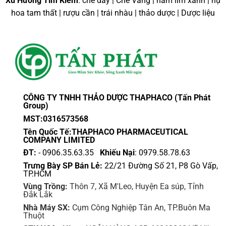
Xu Hướng Tìm Kiếm
: chè dây | Chè Vằng | nấm lim xanh | nụ
có
có
hoa tam thất | rượu cần | trái nhàu | thảo dược | Dược liệu
nhiều
nhiều
biến
biến
thể.
thể.
Các
Các
tùy
tùy
chọn
chọn
có
có
thể
thể
CÔNG TY TNHH THẢO DƯỢC THAPHACO (Tấn Phát
được
được
Group)
chọn
chọn
MST:0316573568
trên
trên
Tên Quốc Tế:THAPHACO PHARMACEUTICAL
trang
trang
COMPANY LIMITED
sản
sản
ĐT:
- 0906.35.63.35
Khiếu Nại
: 0979.58.78.63
phẩm
phẩm
Trưng Bày SP Bán Lẻ:
22/21 Đường Số 21, P8 Gò Vấp,
TP.HCM
Vùng Trồng:
Thôn 7, Xã M'Leo, Huyện Ea súp, Tỉnh
Đắk Lắk
Nhà Máy SX:
Cụm Công Nghiệp Tân An, TP.Buôn Ma
Thuột