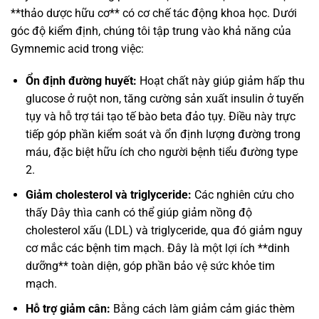
**thảo dược hữu cơ** có cơ chế tác động khoa học. Dưới
góc độ kiểm định, chúng tôi tập trung vào khả năng của
Gymnemic acid trong việc:
Ổn định đường huyết:
Hoạt chất này giúp giảm hấp thu
glucose ở ruột non, tăng cường sản xuất insulin ở tuyến
tụy và hỗ trợ tái tạo tế bào beta đảo tụy. Điều này trực
tiếp góp phần kiểm soát và ổn định lượng đường trong
máu, đặc biệt hữu ích cho người bệnh tiểu đường type
2.
Giảm cholesterol và triglyceride:
Các nghiên cứu cho
thấy Dây thìa canh có thể giúp giảm nồng độ
cholesterol xấu (LDL) và triglyceride, qua đó giảm nguy
cơ mắc các bệnh tim mạch. Đây là một lợi ích **dinh
dưỡng** toàn diện, góp phần bảo vệ sức khỏe tim
mạch.
Hỗ trợ giảm cân:
Bằng cách làm giảm cảm giác thèm