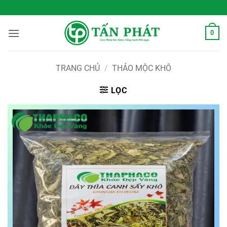
Bỏ
 Sống Xanh Mỗi Ngày
qua
nội
0
dung
TRANG CHỦ
/
THẢO MỘC KHÔ
LỌC