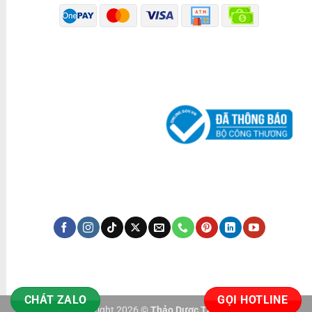
ĐÃ THÔNG BÁO BỘ CÔNG THƯƠNG
KÊNH TRUYỀN THÔNG
CHÁT ZALO
GỌI HOTLINE
Copyright 2026 ©
Thảo Dược Tấn Phát