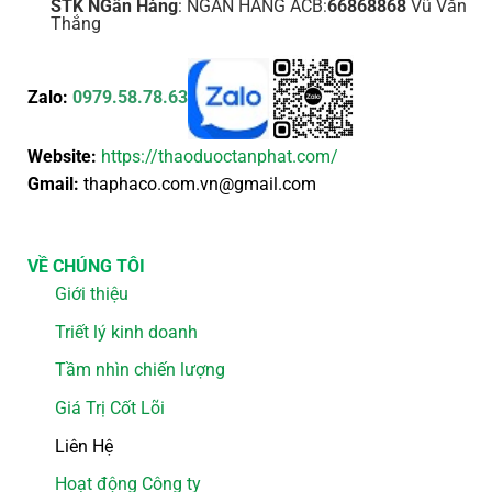
STK NGân Hàng
: NGÂN HÀNG ACB:
66868868
Vũ Văn
Thắng
Zalo:
0979.58.78.63
Website:
https://thaoduoctanphat.com/
Gmail:
thaphaco.com.vn@gmail.com
VỀ CHÚNG TÔI
Giới thiệu
Triết lý kinh doanh
Tầm nhìn chiến lượng
Giá Trị Cốt Lõi
Liên Hệ
Hoạt động Công ty