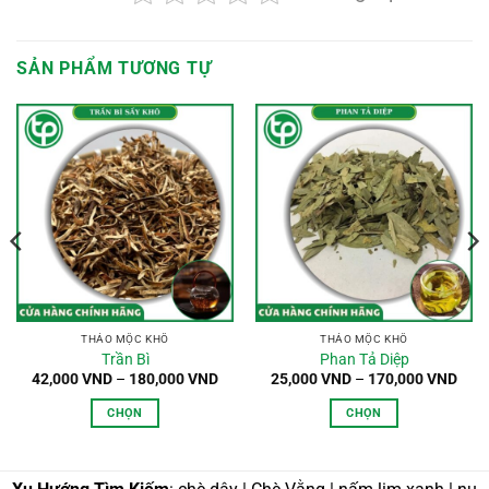
SẢN PHẨM TƯƠNG TỰ
hoảng
á:
0,000 VND
n
0,000 VND
THẢO MỘC KHÔ
THẢO MỘC KHÔ
Trần Bì
Phan Tả Diệp
Khoảng
Kho
42,000
VND
–
180,000
VND
25,000
VND
–
170,000
VND
giá:
giá:
từ
từ
CHỌN
CHỌN
42,000 VND
25,0
đến
đến
Sản
Sản
180,000 VND
170,
phẩm
phẩm
này
này