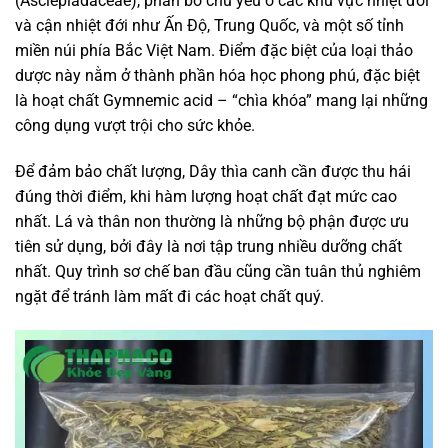
(Asclepiadaceae), phân bố chủ yếu ở các khu vực nhiệt đới
và cận nhiệt đới như Ấn Độ, Trung Quốc, và một số tỉnh
miền núi phía Bắc Việt Nam. Điểm đặc biệt của loại thảo
dược này nằm ở thành phần hóa học phong phú, đặc biệt
là hoạt chất Gymnemic acid – “chìa khóa” mang lại những
công dụng vượt trội cho sức khỏe.
Để đảm bảo chất lượng, Dây thìa canh cần được thu hái
đúng thời điểm, khi hàm lượng hoạt chất đạt mức cao
nhất. Lá và thân non thường là những bộ phận được ưu
tiên sử dụng, bởi đây là nơi tập trung nhiều dưỡng chất
nhất. Quy trình sơ chế ban đầu cũng cần tuân thủ nghiêm
ngặt để tránh làm mất đi các hoạt chất quý.