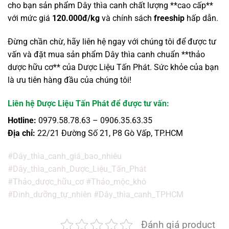
cho bạn sản phẩm Dây thìa canh chất lượng **cao cấp**
với mức giá
120.000đ/kg
và chính sách
freeship
hấp dẫn.
Đừng chần chừ, hãy liên hệ ngay với chúng tôi để được tư
vấn và đặt mua sản phẩm Dây thìa canh chuẩn **thảo
dược hữu cơ** của Dược Liệu Tấn Phát. Sức khỏe của bạn
là ưu tiên hàng đầu của chúng tôi!
Liên hệ Dược Liệu Tấn Phát để được tư vấn:
Hotline:
0979.58.78.63 – 0906.35.63.35
Địa chỉ:
22/21 Đường Số 21, P8 Gò Vấp, TP.HCM
#Dây_thìa_canh_giá_bao_nhiêu
#Dây_thìa_canh_Dược_Liệu_Tấn_Phát
#Thảo_dược_hữu_cơ #Thảo_mộc_khô
#Dinh_dưỡng_tự_nhiên #Dây_thìa_canh_TPHCM
Đánh giá product