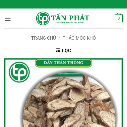
Bỏ
 Sống Xanh Mỗi Ngày
qua
nội
0
dung
TRANG CHỦ
/
THẢO MỘC KHÔ
LỌC