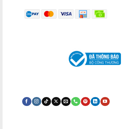
ĐÃ THÔNG BÁO BỘ CÔNG THƯƠNG
KÊNH TRUYỀN THÔNG