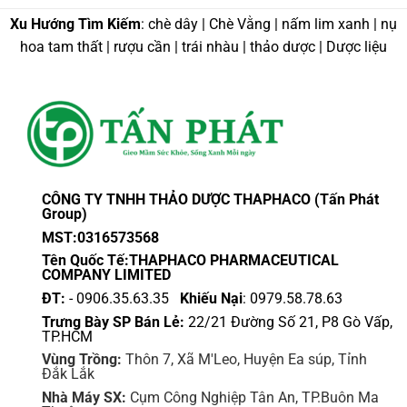
phẩm
này
này
Xu Hướng Tìm Kiếm
: chè dây | Chè Vằng | nấm lim xanh | nụ
có
có
nhiều
hoa tam thất | rượu cần | trái nhàu | thảo dược | Dược liệu
nhiều
biến
biến
thể.
thể.
Các
Các
tùy
tùy
chọn
chọn
có
có
thể
thể
được
CÔNG TY TNHH THẢO DƯỢC THAPHACO (Tấn Phát
được
Group)
chọn
chọn
trên
MST:0316573568
trên
trang
Tên Quốc Tế:THAPHACO PHARMACEUTICAL
trang
sản
COMPANY LIMITED
sản
phẩm
ĐT:
- 0906.35.63.35
Khiếu Nại
: 0979.58.78.63
phẩm
Trưng Bày SP Bán Lẻ:
22/21 Đường Số 21, P8 Gò Vấp,
TP.HCM
Vùng Trồng:
Thôn 7, Xã M'Leo, Huyện Ea súp, Tỉnh
Đắk Lắk
Nhà Máy SX:
Cụm Công Nghiệp Tân An, TP.Buôn Ma