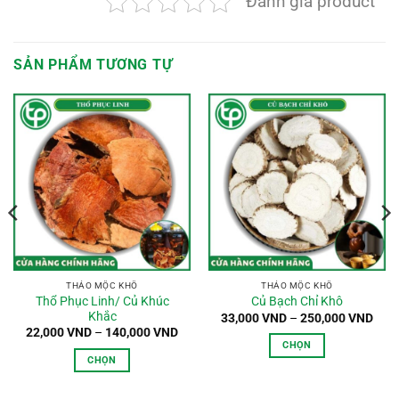
Đánh giá product
SẢN PHẨM TƯƠNG TỰ
oảng
:
,000 VND
n
0,000 VND
THẢO MỘC KHÔ
THẢO MỘC KHÔ
Thổ Phục Linh/ Củ Khúc
Củ Bạch Chỉ Khô
Khắc
Kho
33,000
VND
–
250,000
VND
giá:
Khoảng
22,000
VND
–
140,000
VND
từ
giá:
CHỌN
33,0
từ
CHỌN
đến
Sản
22,000 VND
250,
đến
Sản
phẩm
140,000 VND