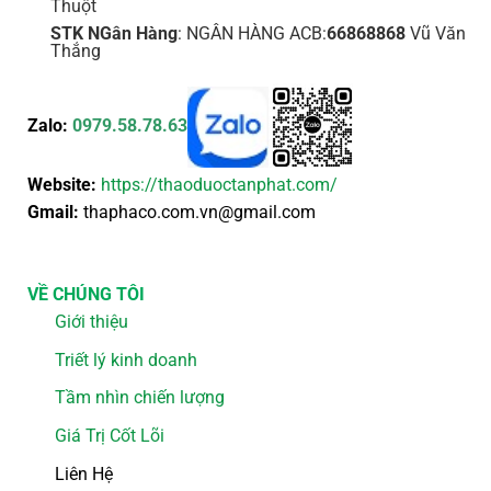
Thuột
STK NGân Hàng
: NGÂN HÀNG ACB:
66868868
Vũ Văn
Thắng
Zalo:
0979.58.78.63
Website:
https://thaoduoctanphat.com/
Gmail:
thaphaco.com.vn@gmail.com
VỀ CHÚNG TÔI
Giới thiệu
Triết lý kinh doanh
Tầm nhìn chiến lượng
Giá Trị Cốt Lõi
Liên Hệ