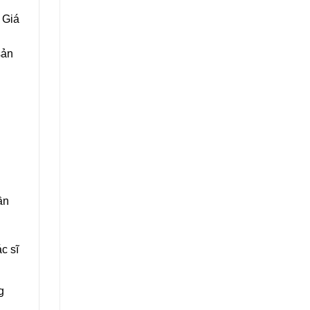
 Giá
sản
ần
c sĩ
g