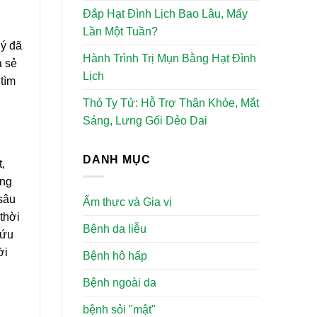
Đắp Hạt Đình Lịch Bao Lâu, Mấy
Lần Một Tuần?
uý đã
Hành Trình Trị Mụn Bằng Hạt Đình
a sẻ
Lịch
 tìm
Thỏ Ty Tử: Hỗ Trợ Thận Khỏe, Mắt
Sáng, Lưng Gối Dẻo Dai
DANH MỤC
,
ơng
 sâu
Ẩm thực và Gia vị
thời
Bệnh da liễu
cứu
ời
Bệnh hô hấp
Bệnh ngoài da
bệnh sỏi "mật"