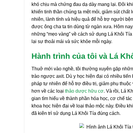
khó chịu mà chứng đau dạ dày mang lại. Đôi kh
khiến tinh thần chúng ta mệt mỏi, giảm sút chất
nhiên, lành tính và hiệu quả để hỗ trợ người bện
được ông cha ta tin dùng từ ngàn xưa. Hôm nay, 
những “mẹo vàng” về cách sử dụng Lá Khôi Tía đ
lại sự thoải mái và sức khỏe mỗi ngày.
Hành trình của tôi và Lá Kh
Thuở mới vào nghề, tôi thường xuyên gặp những
trào ngược axit. Dù y học hiện đại có nhiều t
pháp tự nhiên để hỗ trợ điều trị, giảm phụ thuộc
hơn về các loại
thảo dược hữu cơ
. Và rồi, Lá K
gian tìm hiểu về thành phần hóa học, cơ chế tá
khoa học hiện đại về loại thảo mộc này. Điều k
đã kiên trì sử dụng Lá Khôi Tía đúng cách.