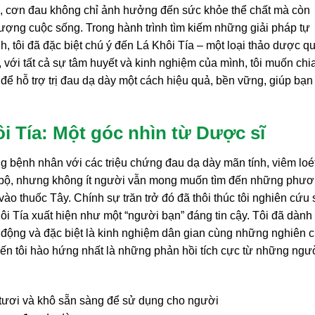
i, cơn đau không chỉ ảnh hưởng đến sức khỏe thể chất mà còn
 lượng cuộc sống. Trong hành trình tìm kiếm những giải pháp tự
h, tôi đã đặc biệt chú ý đến Lá Khôi Tía – một loại thảo dược q
với tất cả sự tâm huyết và kinh nghiệm của mình, tôi muốn chi
ể hỗ trợ trị đau dạ dày một cách hiệu quả, bền vững, giúp bạn
ôi Tía: Một góc nhìn từ Dược sĩ
 bệnh nhân với các triệu chứng đau dạ dày mãn tính, viêm loét
iến bộ, nhưng không ít người vẫn mong muốn tìm đến những phư
 vào thuốc Tây. Chính sự trăn trở đó đã thôi thúc tôi nghiên cứu
hôi Tía xuất hiện như một “người bạn” đáng tin cậy. Tôi đã dành 
c động và đặc biệt là kinh nghiệm dân gian cùng những nghiên 
hiến tôi hào hứng nhất là những phản hồi tích cực từ những ngư