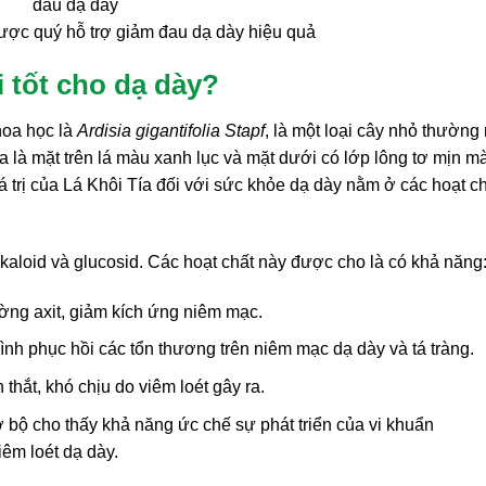
ược quý hỗ trợ giảm đau dạ dày hiệu quả
ại tốt cho dạ dày?
hoa học là
Ardisia gigantifolia Stapf
, là một loại cây nhỏ thường
a là mặt trên lá màu xanh lục và mặt dưới có lớp lông tơ mịn m
giá trị của Lá Khôi Tía đối với sức khỏe dạ dày nằm ở các hoạt c
kaloid và glucosid. Các hoạt chất này được cho là có khả năng
ờng axit, giảm kích ứng niêm mạc.
ình phục hồi các tổn thương trên niêm mạc dạ dày và tá tràng.
hắt, khó chịu do viêm loét gây ra.
 bộ cho thấy khả năng ức chế sự phát triển của vi khuẩn
iêm loét dạ dày.