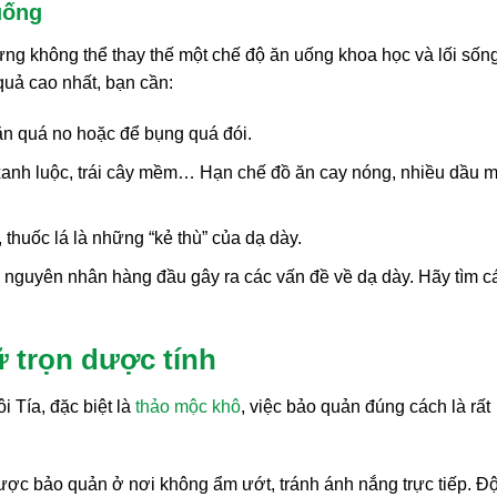
uống
nhưng không thể thay thế một chế độ ăn uống khoa học và lối sốn
quả cao nhất, bạn cần:
n quá no hoặc để bụng quá đói.
xanh luộc, trái cây mềm… Hạn chế đồ ăn cay nóng, nhiều dầu 
 thuốc lá là những “kẻ thù” của dạ dày.
 nguyên nhân hàng đầu gây ra các vấn đề về dạ dày. Hãy tìm c
ữ trọn dược tính
 Tía, đặc biệt là
thảo mộc khô
, việc bảo quản đúng cách là rất
ược bảo quản ở nơi không ẩm ướt, tránh ánh nắng trực tiếp. Đ