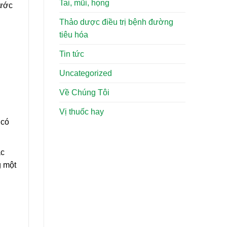
Tai, mũi, họng
rước
Thảo dược điều trị bệnh đường
tiêu hóa
Tin tức
Uncategorized
Về Chúng Tôi
Vị thuốc hay
 có
ác
g một