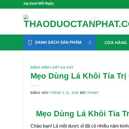
Bỏ
, Sống Xanh Mỗi Ngày
qua
nội
dung
DANH SÁCH SẢN PHẨM
CỬA HÀNG
BỆNH VIÊM LOÉT DẠ DÀY
Mẹo Dùng Lá Khôi Tía Tr
ĐĂNG VÀO
THÁNG 5 21, 2026
BỞI
TRAMY
Mẹo Dùng Lá Khôi Tía T
Chào bạn! Là một dược sĩ đã có nhiều năm kinh ng