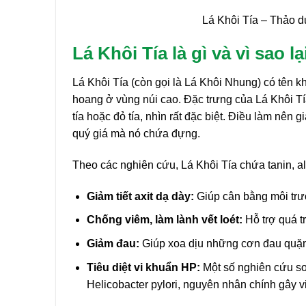
Lá Khôi Tía – Thảo d
Lá Khôi Tía là gì và vì sao l
Lá Khôi Tía (còn gọi là Lá Khôi Nhung) có tên k
hoang ở vùng núi cao. Đặc trưng của Lá Khôi Tí
tía hoặc đỏ tía, nhìn rất đặc biệt. Điều làm nên 
quý giá mà nó chứa đựng.
Theo các nghiên cứu, Lá Khôi Tía chứa tanin, al
Giảm tiết axit dạ dày:
Giúp cân bằng môi trư
Chống viêm, làm lành vết loét:
Hỗ trợ quá tr
Giảm đau:
Giúp xoa dịu những cơn đau quặn t
Tiêu diệt vi khuẩn HP:
Một số nghiên cứu sơ
Helicobacter pylori, nguyên nhân chính gây v