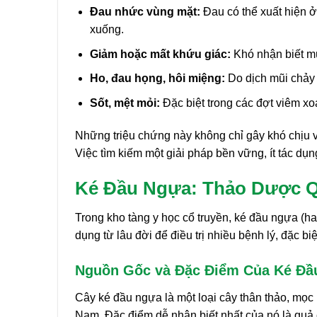
Đau nhức vùng mặt:
Đau có thể xuất hiện ở
xuống.
Giảm hoặc mất khứu giác:
Khó nhận biết mù
Ho, đau họng, hôi miệng:
Do dịch mũi chảy
Sốt, mệt mỏi:
Đặc biệt trong các đợt viêm xo
Những triệu chứng này không chỉ gây khó chịu v
Việc tìm kiếm một giải pháp bền vững, ít tác 
Ké Đầu Ngựa: Thảo Dược Q
Trong kho tàng y học cổ truyền, ké đầu ngựa (h
dụng từ lâu đời để điều trị nhiều bệnh lý, đặc bi
Nguồn Gốc và Đặc Điểm Của Ké Đầ
Cây ké đầu ngựa là một loại cây thân thảo, mọc 
Nam. Đặc điểm dễ nhận biết nhất của nó là quả