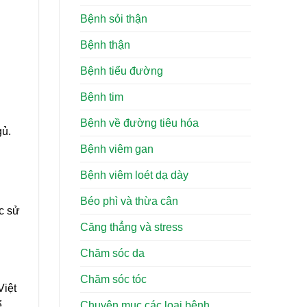
Bệnh sỏi thận
Bệnh thận
Bệnh tiểu đường
Bệnh tim
Bệnh về đường tiêu hóa
gủ.
Bệnh viêm gan
Bệnh viêm loét dạ dày
Béo phì và thừa cân
c sử
Căng thẳng và stress
Chăm sóc da
Chăm sóc tóc
Việt
Chuyên mục các loại bệnh
ể