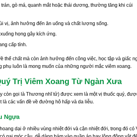
 trán, gò má, quanh mắt hoặc thái dương, thường tăng khi cúi
i vị, ảnh hưởng đến ăn uống và chất lượng sống.
 xuống họng gây kích ứng.
ang cấp tính.
ề thể chất mà còn ảnh hưởng đến công việc, học tập và giấc n
dụng phụ luôn là mong muốn của những người mắc viêm xoang.
uý Trị Viêm Xoang Từ Ngàn Xưa
ay còn gọi là Thương nhĩ tử) được xem là một vị thuốc quý, đượ
ệt là các vấn đề về đường hô hấp và da liễu.
u Ngựa
hoang dại ở nhiều vùng nhiệt đới và cận nhiệt đới, trong đó có 
 có gai móc câu, dễ dàng bám vào quần áo hay lông động vật đ