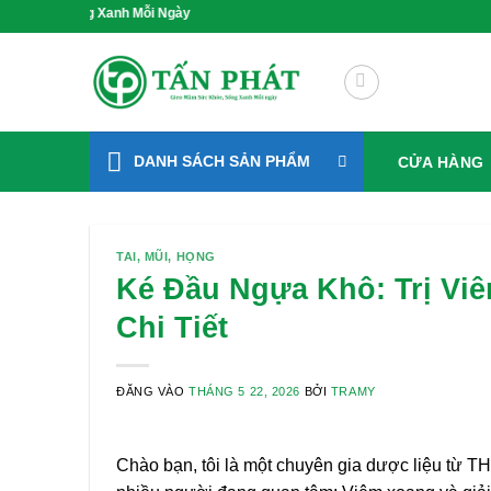
Bỏ
Sống Xanh Mỗi Ngày
qua
nội
dung
DANH SÁCH SẢN PHẨM
CỬA HÀNG
TAI, MŨI, HỌNG
Ké Đầu Ngựa Khô: Trị Vi
Chi Tiết
ĐĂNG VÀO
THÁNG 5 22, 2026
BỞI
TRAMY
Chào bạn, tôi là một chuyên gia dược liệu từ 