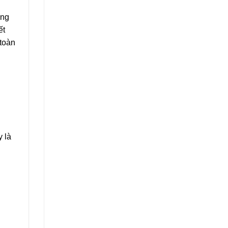
ông
ết
 toàn
y là