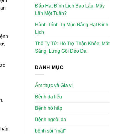
hiệm
Đắp Hạt Đình Lịch Bao Lâu, Mấy
bạn
Lần Một Tuần?
Hành Trình Trị Mụn Bằng Hạt Đình
Lịch
bệnh
Thỏ Ty Tử: Hỗ Trợ Thận Khỏe, Mắt
cơ
,
Sáng, Lưng Gối Dẻo Dai
ược
DANH MỤC
Ẩm thực và Gia vị
Bệnh da liễu
n,
Bệnh hô hấp
Bệnh ngoài da
 hấp.
bệnh sỏi "mật"