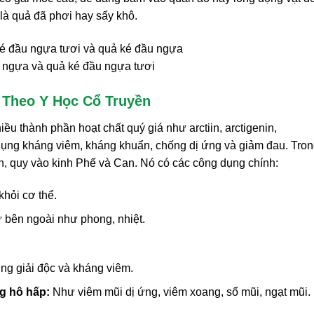
là quả đã phơi hay sấy khô.
 ngựa và quả ké đầu ngựa tươi
 Theo Y Học Cổ Truyền
u thành phần hoạt chất quý giá như arctiin, arctigenin,
ụng kháng viêm, kháng khuẩn, chống dị ứng và giảm đau. Tro
ôn, quy vào kinh Phế và Can. Nó có các công dụng chính:
khỏi cơ thể.
ừ bên ngoài như phong, nhiệt.
ng giải độc và kháng viêm.
g hô hấp:
Như viêm mũi dị ứng, viêm xoang, sổ mũi, ngạt mũi.