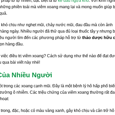
pháp từ tự nhiên, đặc biệt là từ
ké đầu ngựa khô
. Với kinh ng
õ những phiền toái mà viêm xoang mang lại và mong muốn giúp 
 quả.
 khó chịu như nghẹt mũi, chảy nước mũi, đau đầu mà còn ảnh
àng ngày. Nhiều người đã thử qua đủ loại thuốc tây y nhưng 
 nhiều người tìm đến các phương pháp hỗ trợ từ
thảo dược hữu 
họn hàng đầu.
 việc điều trị viêm xoang? Cách sử dụng như thế nào để đạt đ
u qua bài viết này nhé!
Của Nhiều Người
ót trong các xoang cạnh mũi. Đây là một bệnh lý hô hấp phổ biế
 trường ô nhiễm. Các triệu chứng của viêm xoang thường rất đa
hoạt:
 trong, đặc, hoặc có màu vàng xanh, gây khó chịu và cản trở hô