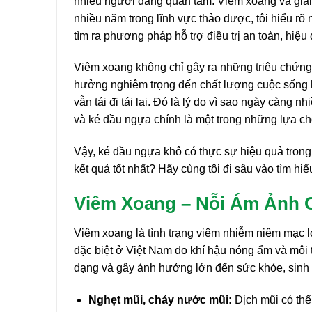
nhiều người đang quan tâm: Viêm xoang và giải 
nhiều năm trong lĩnh vực thảo dược, tôi hiểu r
tìm ra phương pháp hỗ trợ điều trị an toàn, hiệu
Viêm xoang không chỉ gây ra những triệu chứng
hưởng nghiêm trọng đến chất lượng cuộc sống h
vẫn tái đi tái lại. Đó là lý do vì sao ngày càng
và ké đầu ngựa chính là một trong những lựa c
Vậy, ké đầu ngựa khô có thực sự hiệu quả trong
kết quả tốt nhất? Hãy cùng tôi đi sâu vào tìm hiể
Viêm Xoang – Nỗi Ám Ảnh 
Viêm xoang là tình trạng viêm nhiễm niêm mạc l
đặc biệt ở Việt Nam do khí hậu nóng ẩm và môi
dạng và gây ảnh hưởng lớn đến sức khỏe, sinh 
Nghẹt mũi, chảy nước mũi:
Dịch mũi có thể