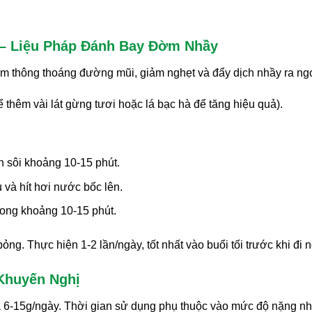
– Liệu Pháp Đánh Bay Đờm Nhầy
àm thông thoáng đường mũi, giảm nghẹt và đẩy dịch nhầy ra ngo
thêm vài lát gừng tươi hoặc lá bạc hà để tăng hiệu quả).
 sôi khoảng 10-15 phút.
 và hít hơi nước bốc lên.
rong khoảng 10-15 phút.
ng. Thực hiện 1-2 lần/ngày, tốt nhất vào buổi tối trước khi đi n
Khuyến Nghị
à 6-15g/ngày. Thời gian sử dụng phụ thuộc vào mức độ nặng n