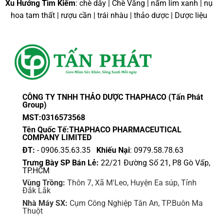
này
này
Xu Hướng Tìm Kiếm
: chè dây | Chè Vằng | nấm lim xanh | nụ
có
có
hoa tam thất | rượu cần | trái nhàu | thảo dược | Dược liệu
nhiều
nhiều
biến
biến
thể.
thể.
Các
Các
tùy
tùy
chọn
chọn
có
có
thể
thể
CÔNG TY TNHH THẢO DƯỢC THAPHACO (Tấn Phát
được
được
Group)
chọn
chọn
MST:0316573568
trên
trên
Tên Quốc Tế:THAPHACO PHARMACEUTICAL
trang
trang
COMPANY LIMITED
sản
sản
ĐT:
- 0906.35.63.35
Khiếu Nại
: 0979.58.78.63
phẩm
phẩm
Trưng Bày SP Bán Lẻ:
22/21 Đường Số 21, P8 Gò Vấp,
TP.HCM
Vùng Trồng:
Thôn 7, Xã M'Leo, Huyện Ea súp, Tỉnh
Đắk Lắk
Nhà Máy SX:
Cụm Công Nghiệp Tân An, TP.Buôn Ma
Thuột