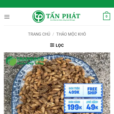
Bỏ
 Sống Xanh Mỗi Ngày
qua
nội
0
dung
TRANG CHỦ
/
THẢO MỘC KHÔ
LỌC