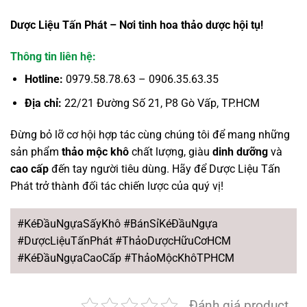
Dược Liệu Tấn Phát – Nơi tinh hoa thảo dược hội tụ!
Thông tin liên hệ:
Hotline:
0979.58.78.63 – 0906.35.63.35
Địa chỉ:
22/21 Đường Số 21, P8 Gò Vấp, TP.HCM
Đừng bỏ lỡ cơ hội hợp tác cùng chúng tôi để mang những
sản phẩm
thảo mộc khô
chất lượng, giàu
dinh dưỡng
và
cao cấp
đến tay người tiêu dùng. Hãy để Dược Liệu Tấn
Phát trở thành đối tác chiến lược của quý vị!
#KéĐầuNgựaSấyKhô #BánSỉKéĐầuNgựa
#DượcLiệuTấnPhát #ThảoDượcHữuCơHCM
#KéĐầuNgựaCaoCấp #ThảoMộcKhôTPHCM
Đánh giá product