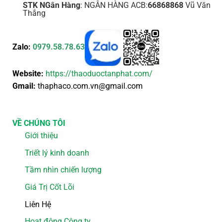
STK NGân Hàng
: NGÂN HÀNG ACB:
66868868
Vũ Văn
Thắng
Zalo:
0979.58.78.63
Website:
https://thaoduoctanphat.com/
Gmail:
thaphaco.com.vn@gmail.com
VỀ CHÚNG TÔI
Giới thiệu
Triết lý kinh doanh
Tầm nhìn chiến lượng
Giá Trị Cốt Lõi
Liên Hệ
Hoạt động Công ty