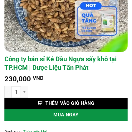
Công ty bán sỉ Ké Đầu Ngựa sấy khô tại
TP.HCM | Dược Liệu Tấn Phát
230,000
VND
Công ty bán sỉ Ké Đầu Ngựa sấy khô tại TP.HCM | Dược Liệu Tấn Phát
THÊM VÀO GIỎ HÀNG
MUA NGAY
Danh mục:
Thảo mộc khô