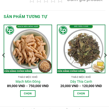
SẢN PHẨM TƯƠNG TỰ
oảng
:
,000 VND
n
0,000 VND
THẢO MỘC KHÔ
THẢO MỘC KHÔ
Mạch Môn Đông
Dây Thìa Canh
Khoảng
Kho
89,000
VND
–
750,000
VND
20,000
VND
–
120,000
VND
giá:
giá:
từ
từ
CHỌN
CHỌN
89,000 VND
20,0
đến
đến
Sản
Sản
750,000 VND
120,
phẩm
phẩm