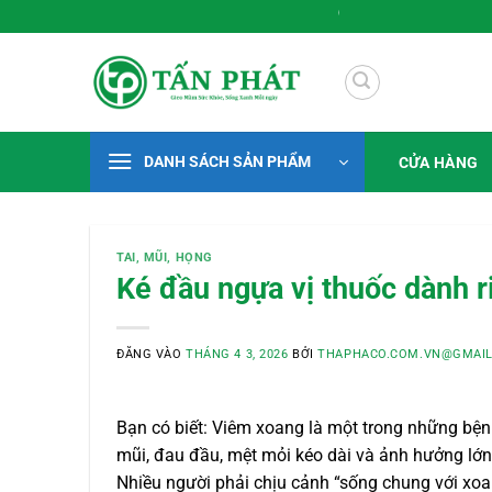
Bỏ
Gieo Mầm Sức Khỏe, Sống Xanh Mỗi Ng
qua
nội
dung
DANH SÁCH SẢN PHẨM
CỬA HÀNG
TAI, MŨI, HỌNG
Ké đầu ngựa vị thuốc dành r
ĐĂNG VÀO
THÁNG 4 3, 2026
BỞI
THAPHACO.COM.VN@GMAI
Bạn có biết: Viêm xoang là một trong những bệnh
mũi, đau đầu, mệt mỏi kéo dài và ảnh hưởng lớn
Nhiều người phải chịu cảnh “sống chung với xoang