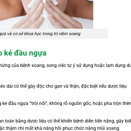
ựa và cơ sở khoa học trong trị viêm xoang
o ké đầu ngựa
u chứng của bệnh xoang, song việc tự ý sử dụng hoặc lạm dụng d
o dài có thể gây độc cho gan và thận, đặc biệt nếu dược liệu
 ké đầu ngựa “trôi nổi”, không rõ nguồn gốc, hoặc pha trộn thê
àn toàn bằng dược liệu có thể khiến bệnh diễn tiến nặng, gây bi
oặc thậm chí mất khả năng hồi phục chức năng mũi xoang.