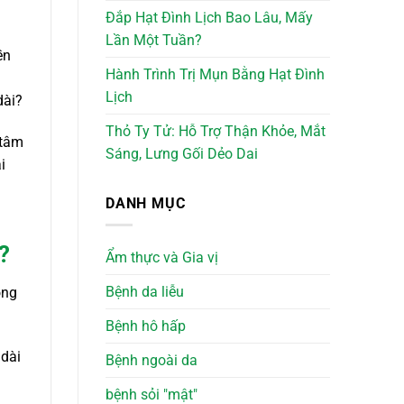
Đắp Hạt Đình Lịch Bao Lâu, Mấy
Lần Một Tuần?
ền
Hành Trình Trị Mụn Bằng Hạt Đình
Lịch
dài?
Thỏ Ty Tử: Hỗ Trợ Thận Khỏe, Mắt
 tâm
Sáng, Lưng Gối Dẻo Dai
i
n
DANH MỤC
?
Ẩm thực và Gia vị
Bệnh da liễu
ọng
Bệnh hô hấp
 dài
Bệnh ngoài da
bệnh sỏi "mật"