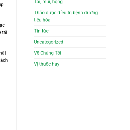
Tai, mũi, họng
úp
Thảo dược điều trị bệnh đường
tiêu hóa
bạc
Tin tức
 tái
Uncategorized
hất
Về Chúng Tôi
cách
Vị thuốc hay