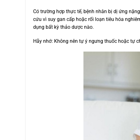
Có trường hợp thực tế, bệnh nhân bị dị ứng nặn
cứu vì suy gan cấp hoặc rối loạn tiêu hóa nghiêm
dụng bất kỳ thảo dược nào.
Hãy nhớ: Không nên tự ý ngưng thuốc hoặc tự ch