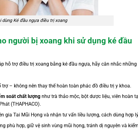
i dùng Ké đầu ngựa điều trị xoang
ho người bị xoang khi sử dụng ké đầu
p hỗ trợ điều trị xoang bằng ké đầu ngựa, hãy cân nhắc những
trợ – không nên thay thế hoàn toàn phác đồ điều trị y khoa.
ểm soát chất lượng
như trà thảo mộc, bột dược liệu, viên hoàn tạ
 Phát (THAPHACO).
n gia Tai Mũi Họng và nhận tư vấn liều lượng, cách dùng hợp lý
ỡng phù hợp, giữ vệ sinh vùng mũi họng, tránh dị nguyên và kiể