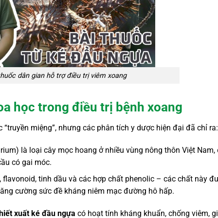
huốc dân gian hỗ trợ điều trị viêm xoang
oa học trong điều trị bệnh xoang
 “truyền miệng”, nhưng các phân tích y dược hiện đại đã chỉ ra:
ium) là loại cây mọc hoang ở nhiều vùng nông thôn Việt Nam, 
cầu có gai móc.
 flavonoid, tinh dầu và các hợp chất phenolic – các chất này đ
 tăng cường sức đề kháng niêm mạc đường hô hấp.
hiết xuất ké đầu ngựa
có hoạt tính kháng khuẩn, chống viêm, g