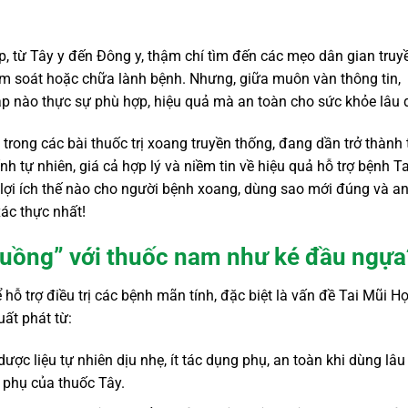
, từ Tây y đến Đông y, thậm chí tìm đến các mẹo dân gian truy
m soát hoặc chữa lành bệnh. Nhưng, giữa muôn vàn thông tin,
áp nào thực sự phù hợp, hiệu quả mà an toàn cho sức khỏe lâu 
trong các bài thuốc trị xoang truyền thống, đang dần trở thành
 tự nhiên, giá cả hợp lý và niềm tin về hiệu quả hỗ trợ bệnh Ta
lợi ích thế nào cho người bệnh xoang, dùng sao mới đúng và a
xác thực nhất!
 cuồng” với thuốc nam như ké đầu ngựa
ỗ trợ điều trị các bệnh mãn tính, đặc biệt là vấn đề Tai Mũi H
ất phát từ:
ược liệu tự nhiên dịu nhẹ, ít tác dụng phụ, an toàn khi dùng lâu
g phụ của thuốc Tây.