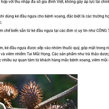
ù hợp với thu nhập đa số gia đình Việt, không gây áp lực tài chín
 khi dùng ké đầu ngựa cho bệnh xoang, đặc biệt là các trường h
c.
 chế biến sẵn từ ké đầu ngựa tại các đơn vị uy tín như CÔNG 
yền, ké đầu ngựa được xếp vào nhóm thuốc quý, góp mặt trong n
ấp và viêm nhiễm Tai Mũi Họng. Các sản phẩm như trà thảo dược,
ợc nhiều sự quan tâm từ khách hàng mắc bệnh xoang, viêm mũi 