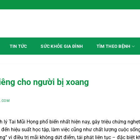
ày
TÌM THEO BỆNH
TIN TỨC
SỨC KHỎE GIA ĐÌNH
iêng cho người bị xoang
L.COM
 lý Tai Mũi Họng phổ biến nhất hiện nay, gây triệu chứng nghẹt
 đến hiệu suất học tập, làm việc cũng như chất lượng cuộc sốn
” vì điều trị mãi không dứt điểm, tái phát liên tục – đặc biệt k