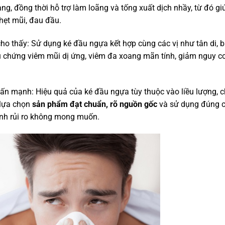
g, đồng thời hỗ trợ làm loãng và tống xuất dịch nhầy, từ đó gi
hẹt mũi, đau đầu.
cho thấy: Sử dụng ké đầu ngựa kết hợp cùng các vị như tân di, 
iệu chứng viêm mũi dị ứng, viêm đa xoang mãn tính, giảm nguy cơ
ấn mạnh: Hiệu quả của ké đầu ngựa tùy thuộc vào liều lượng, c
 lựa chọn
sản phẩm đạt chuẩn, rõ nguồn gốc
và sử dụng đúng 
ánh rủi ro không mong muốn.