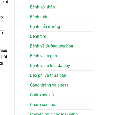
h khi
Bệnh sỏi thận
Bệnh thận
ợp
Bệnh tiểu đường
TY
Bệnh tim
Bệnh về đường tiêu hóa
hiều
Bệnh viêm gan
 bột
dị
Bệnh viêm loét dạ dày
Béo phì và thừa cân
Căng thẳng và stress
Chăm sóc da
Chăm sóc tóc
Chuyên mục các loại bệnh