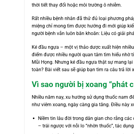
thời tiết thay đổi hoặc môi trường ô nhiễm.
Rất nhiều bệnh nhân đã thử đủ loại phương pháp
miệng chỉ mong tìm được hướng đi mới giúp kiể
người bệnh vẫn luôn băn khoăn: Liệu có giải ph
Ké đầu ngựa – một vị thảo dược xuất hiện nhiều 
điểm được nhiều người quan tâm tìm hiểu nhờ tính
Mũi Họng. Nhưng ké đầu ngựa thật sự mang lại 
toàn? Bài viết sau sẽ giúp bạn tìm ra câu trả lời 
Vì sao người bị xoang “phát
Nhiều năm nay, xu hướng sử dụng thuốc nam để h
như viêm xoang, ngày càng gia tăng. Điều này xu
Niềm tin lâu đời trong dân gian cho rằng các d
– trái ngược với nỗi lo “nhờn thuốc”, tác dụn