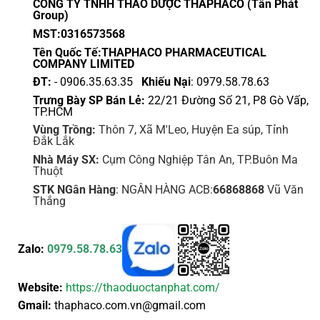
CÔNG TY TNHH THẢO DƯỢC THAPHACO (Tấn Phát
Group)
MST:0316573568
Tên Quốc Tế:THAPHACO PHARMACEUTICAL
COMPANY LIMITED
ĐT:
- 0906.35.63.35
Khiếu Nại
: 0979.58.78.63
Trưng Bày SP Bán Lẻ:
22/21 Đường Số 21, P8 Gò Vấp,
TP.HCM
Vùng Trồng:
Thôn 7, Xã M'Leo, Huyện Ea súp, Tỉnh
Đắk Lắk
Nhà Máy SX:
Cụm Công Nghiệp Tân An, TP.Buôn Ma
Thuột
STK NGân Hàng
: NGÂN HÀNG ACB:
66868868
Vũ Văn
Thắng
Zalo:
0979.58.78.63
Website:
https://thaoduoctanphat.com/
Gmail:
thaphaco.com.vn@gmail.com