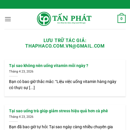
Bỏ
 Sống Xanh Mỗi Ngày
qua
nội
0
dung
LƯU TRỮ TÁC GIẢ:
THAPHACO.COM.VN@GMAIL.COM
Tại sao không nên uống vitamin mỗi ngày ?
Tháng 4 23, 2026
Bạn có bao giờ thắc mắc: “Liệu việc uống vitamin hàng ngày
có thực sự [...]
Tại sao uống trà giúp giảm stress hiệu quả hơn cà phê
Tháng 4 23, 2026
Bạn đã bao giờ tự hỏi: Tại sao ngày càng nhiều chuyên gia