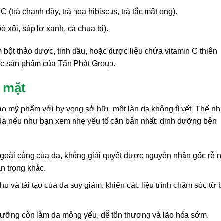
 (trà chanh dây, trà hoa hibiscus, trà tắc mật ong).
ó xôi, súp lơ xanh, cà chua bi).
 bột thảo dược, tinh dầu, hoặc dược liệu chứa vitamin C thiên
các sản phẩm của Tấn Phát Group.
ề mặt
vào mỹ phẩm với hy vọng sở hữu một làn da không tì vết. Thế n
ng da nếu như bạn xem nhẹ yếu tố căn bản nhất: dinh dưỡng bên
ngoài cùng của da, không giải quyết được nguyên nhân gốc rễ 
n trọng khác.
u và tái tạo của da suy giảm, khiến các liệu trình chăm sóc từ 
dưỡng còn làm da mỏng yếu, dễ tổn thương và lão hóa sớm.