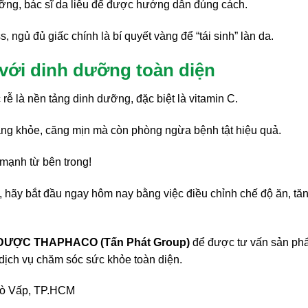
ưỡng, bác sĩ da liễu để được hướng dẫn đúng cách.
, ngủ đủ giấc chính là bí quyết vàng để “tái sinh” làn da.
 với dinh dưỡng toàn diện
ễ là nền tảng dinh dưỡng, đặc biệt là vitamin C.
áng khỏe, căng mịn mà còn phòng ngừa bệnh tật hiệu quả.
mạnh từ bên trong!
a, hãy bắt đầu ngay hôm nay bằng việc điều chỉnh chế độ ăn, tă
ƯỢC THAPHACO (Tấn Phát Group)
để được tư vấn sản ph
 dịch vụ chăm sóc sức khỏe toàn diện.
Gò Vấp, TP.HCM