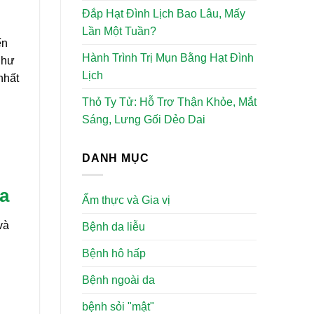
Đắp Hạt Đình Lịch Bao Lâu, Mấy
Lần Một Tuần?
ến
Hành Trình Trị Mụn Bằng Hạt Đình
như
Lịch
nhất
Thỏ Ty Tử: Hỗ Trợ Thận Khỏe, Mắt
Sáng, Lưng Gối Dẻo Dai
DANH MỤC
da
Ẩm thực và Gia vị
và
Bệnh da liễu
Bệnh hô hấp
Bệnh ngoài da
bệnh sỏi "mật"