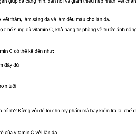
agen giúp da căng mịn, đàn hồi và giảm thiểu nếp nhăn, vết chân
ờ vết thâm, làm sáng da và làm đều màu cho làn da.
được bổ sung đủ vitamin C, khả năng tự phòng vệ trước ánh nắn
min C có thể kể đến như:
ẩm đầy đủ
hơn tuổi
a mình? Đừng vội đổ lỗi cho mỹ phẩm mà hãy kiểm tra lại chế 