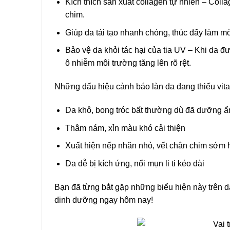
Kích thích sản xuất collagen tự nhiên – Coll
chim.
Giúp da tái tạo nhanh chóng, thúc đẩy làm m
Bảo vệ da khỏi tác hại của tia UV – Khi da 
ô nhiễm môi trường tăng lên rõ rệt.
Những dấu hiệu cảnh báo làn da đang thiếu vita
Da khô, bong tróc bất thường dù đã dưỡng 
Thâm nám, xỉn màu khó cải thiện
Xuất hiện nếp nhăn nhỏ, vết chân chim sớm 
Da dễ bị kích ứng, nổi mụn li ti kéo dài
Bạn đã từng bắt gặp những biểu hiện này trên d
dinh dưỡng ngay hôm nay!