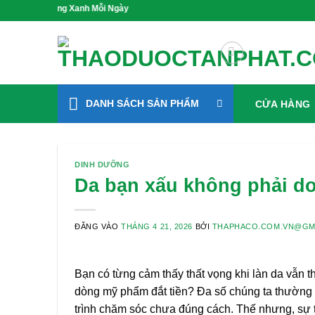
Bỏ
 Sống Xanh Mỗi Ngày
qua
nội
dung
DANH SÁCH SẢN PHẨM
CỬA HÀNG
DINH DƯỠNG
Da bạn xấu không phải do
ĐĂNG VÀO
THÁNG 4 21, 2026
BỞI
THAPHACO.COM.VN@GM
Bạn có từng cảm thấy thất vọng khi làn da vẫn 
dòng mỹ phẩm đắt tiền? Đa số chúng ta thường
trình chăm sóc chưa đúng cách. Thế nhưng, sự th