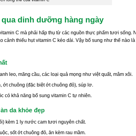
ả qua dinh dưỡng hàng ngày
itamin C mà phải hấp thụ từ các nguồn thực phẩm tươi sống. 
o cảnh thiếu hụt vitamin C kéo dài. Vậy bổ sung như thế nào là 
hất
 chanh leo, mãng cầu, các loại quả mọng như việt quất, mâm xôi.
, ớt chuông (đặc biệt ớt chuông đỏ), súp lơ.
mộc có khả năng bổ sung vitamin C tự nhiên.
làn da khỏe đẹp
 ổi) kèm 1 ly nước cam tươi nguyên chất.
uộc, sốt ớt chuông đỏ, ăn kèm rau mầm.