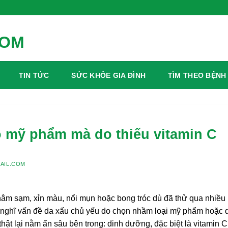
TIN TỨC
SỨC KHỎE GIA ĐÌNH
TÌM THEO BỆNH
 mỹ phẩm mà do thiếu vitamin C
AIL.COM
thâm sạm, xỉn màu, nổi mụn hoặc bong tróc dù đã thử qua nhiều
 nghĩ vấn đề da xấu chủ yếu do chọn nhầm loại mỹ phẩm hoặc 
ật lại nằm ẩn sâu bên trong: dinh dưỡng, đặc biệt là vitamin C