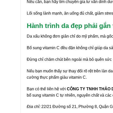
Nếu cần, bạn hãy tìm chuyên gia tư vấn dinh d
Lối sống lành mạnh, ăn uống đủ chất, giảm stress
Hành trình da đẹp phải gắn
Da xấu không đơn giản chỉ do mỹ phẩm, mà gốc r
Bổ sung vitamin C đều đặn không chỉ giúp da s
Đừng chỉ chăm chút bên ngoài mà bỏ quên sức 
Nếu bạn muốn thấy sự thay đổi rõ rệt trên làn d
cường thực phẩm giàu vitamin C.
Bạn có thể liên hệ với
CÔNG TY TNHH THẢO D
bổ sung vitamin C tự nhiên, nguyên chất và các
Địa chỉ:
22/21 Đường số 21, Phường 8, Quận 