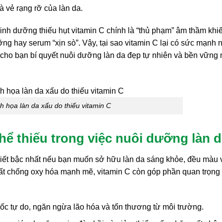
à vẻ rạng rỡ của làn da.
dinh dưỡng thiếu hụt vitamin C chính là “thủ phạm” âm thầm khi
ng hay serum “xịn sò”. Vậy, tại sao vitamin C lại có sức mạnh 
ã cho bạn bí quyết nuôi dưỡng làn da đẹp tự nhiên và bền vững 
 họa làn da xấu do thiếu vitamin C
thể thiếu trong việc nuôi dưỡng làn 
hiết bậc nhất nếu bạn muốn sở hữu làn da sáng khỏe, đều màu 
 chất chống oxy hóa mạnh mẽ, vitamin C còn góp phần quan trọng
ốc tự do, ngăn ngừa lão hóa và tổn thương từ môi trường.