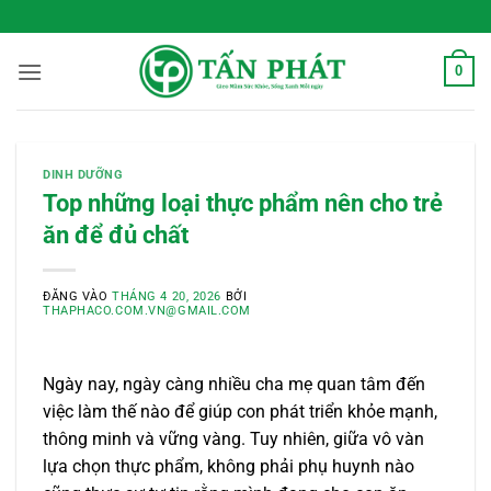
Bỏ
 Sống Xanh Mỗi Ngày
qua
nội
0
dung
DINH DƯỠNG
Top những loại thực phẩm nên cho trẻ
ăn để đủ chất
ĐĂNG VÀO
THÁNG 4 20, 2026
BỞI
THAPHACO.COM.VN@GMAIL.COM
Ngày nay, ngày càng nhiều cha mẹ quan tâm đến
việc làm thế nào để giúp con phát triển khỏe mạnh,
thông minh và vững vàng. Tuy nhiên, giữa vô vàn
lựa chọn thực phẩm, không phải phụ huynh nào