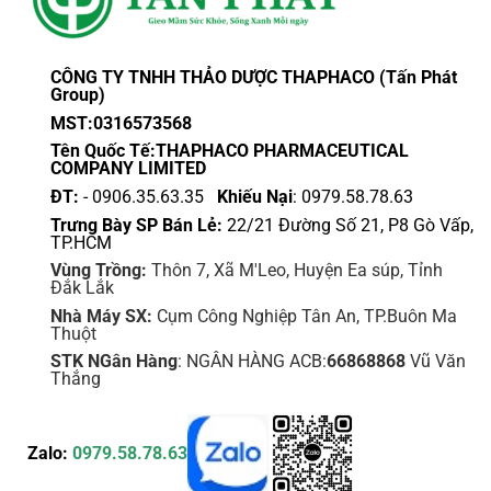
CÔNG TY TNHH THẢO DƯỢC THAPHACO (Tấn Phát
Group)
MST:0316573568
Tên Quốc Tế:THAPHACO PHARMACEUTICAL
COMPANY LIMITED
ĐT:
- 0906.35.63.35
Khiếu Nại
: 0979.58.78.63
Trưng Bày SP Bán Lẻ:
22/21 Đường Số 21, P8 Gò Vấp,
TP.HCM
Vùng Trồng:
Thôn 7, Xã M'Leo, Huyện Ea súp, Tỉnh
Đắk Lắk
Nhà Máy SX:
Cụm Công Nghiệp Tân An, TP.Buôn Ma
Thuột
STK NGân Hàng
: NGÂN HÀNG ACB:
66868868
Vũ Văn
Thắng
Zalo:
0979.58.78.63