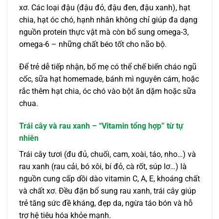
xơ. Các loại đậu (đậu đỏ, đậu đen, đậu xanh), hạt
chia, hạt óc chó, hạnh nhân không chỉ giúp đa dạng
nguồn protein thực vật mà còn bổ sung omega-3,
omega-6 – những chất béo tốt cho não bộ.
Để trẻ dễ tiếp nhận, bố mẹ có thể chế biến cháo ngũ
cốc, sữa hạt homemade, bánh mì nguyên cám, hoặc
rắc thêm hạt chia, óc chó vào bột ăn dặm hoặc sữa
chua.
Trái cây và rau xanh – “Vitamin tổng hợp” từ tự
nhiên
Trái cây tươi (đu đủ, chuối, cam, xoài, táo, nho…) và
rau xanh (rau cải, bó xôi, bí đỏ, cà rốt, súp lơ…) là
nguồn cung cấp dồi dào vitamin C, A, E, khoáng chất
và chất xơ. Đều đặn bổ sung rau xanh, trái cây giúp
trẻ tăng sức đề kháng, đẹp da, ngừa táo bón và hỗ
trợ hệ tiêu hóa khỏe mạnh.