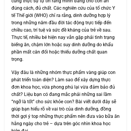
cũng thực sự tự tin rằng mình đang cho con ăn
đúng cách, đủ chất. Các nghiên cứu của tổ chức Y
tế Thế giới (WHO) chỉ ra rằng, dinh dưỡng hợp lý
trong những năm đầu đời tác động trực tiếp đến
chiều cao, trí tuệ và sức đề kháng của trẻ về sau.
Thực tế, nhiều bé hiện nay vẫn gặp phải tình trạng
biếng ăn, chậm lớn hoặc suy dinh dưỡng do khẩu
phần mất cân đối hoặc thiếu dưỡng chất quan
trọng.
Vậy đâu là những nhóm thực phẩm vàng giúp con
phát triển toàn diện? Làm sao để xây dựng thực
đơn khoa học, vừa phong phú lại vừa đảm bảo đủ
chất? Liệu bạn có đang mắc phải những sai lầm
“ngỡ là tốt” cho sức khỏe con? Bài viết dưới đây sẽ
giúp bạn hiểu rõ về vai trò của dinh dưỡng, đồng
thời gợi ý top những thực phẩm nên đưa vào bữa ăn
hằng ngày cho trẻ – dựa trên góc nhìn khoa học
hiện đại.