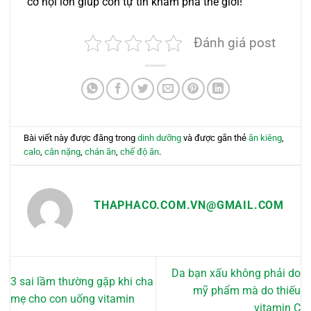
cơ hội lớn giúp con tự tin khám phá thế giới!
Đánh giá post
Bài viết này được đăng trong
dinh dưỡng
và được gắn thẻ
ăn kiêng
,
calo
,
cân nặng
,
chán ăn
,
chế độ ăn
.
THAPHACO.COM.VN@GMAIL.COM
Da bạn xấu không phải do
3 sai lầm thường gặp khi cha
mỹ phẩm mà do thiếu
mẹ cho con uống vitamin
vitamin C