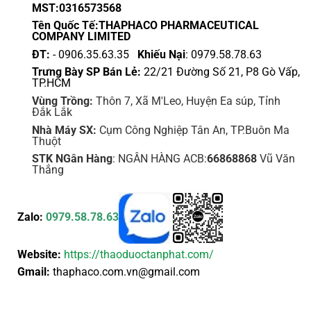
MST:0316573568
Tên Quốc Tế:THAPHACO PHARMACEUTICAL
COMPANY LIMITED
ĐT:
- 0906.35.63.35
Khiếu Nại
: 0979.58.78.63
Trưng Bày SP Bán Lẻ:
22/21 Đường Số 21, P8 Gò Vấp,
TP.HCM
Vùng Trồng:
Thôn 7, Xã M'Leo, Huyện Ea súp, Tỉnh
Đắk Lắk
Nhà Máy SX:
Cụm Công Nghiệp Tân An, TP.Buôn Ma
Thuột
STK NGân Hàng
: NGÂN HÀNG ACB:
66868868
Vũ Văn
Thắng
Zalo:
0979.58.78.63
Website:
https://thaoduoctanphat.com/
Gmail:
thaphaco.com.vn@gmail.com