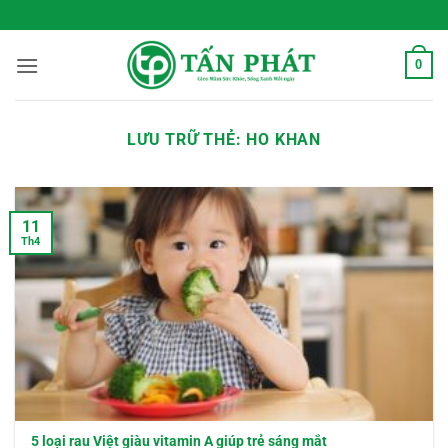
Bỏ
 Sống Xanh Mỗi Ngày
qua
nội
0
dung
LƯU TRỮ THẺ:
HO KHAN
11
Th4
5 loại rau Việt giàu vitamin A giúp trẻ sáng mắt