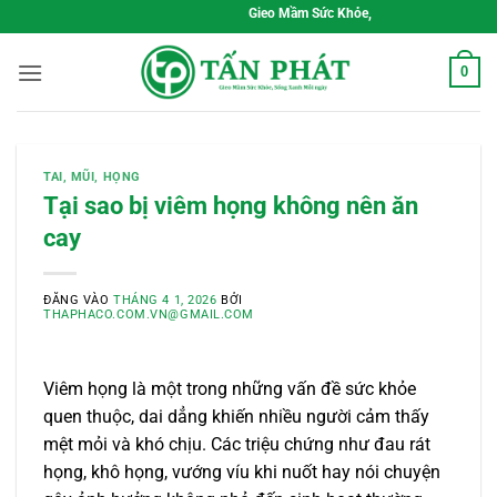
Bỏ
Gieo Mầm Sức Khỏe, Sống Xanh Mỗi Ngày
qua
nội
0
dung
TAI, MŨI, HỌNG
Tại sao bị viêm họng không nên ăn
cay
ĐĂNG VÀO
THÁNG 4 1, 2026
BỞI
THAPHACO.COM.VN@GMAIL.COM
Viêm họng là một trong những vấn đề sức khỏe
quen thuộc, dai dẳng khiến nhiều người cảm thấy
mệt mỏi và khó chịu. Các triệu chứng như đau rát
họng, khô họng, vướng víu khi nuốt hay nói chuyện