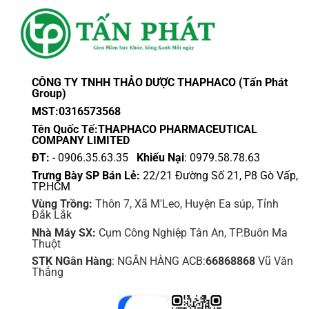
CÔNG TY TNHH THẢO DƯỢC THAPHACO (Tấn Phát
Group)
MST:0316573568
Tên Quốc Tế:THAPHACO PHARMACEUTICAL
COMPANY LIMITED
ĐT:
- 0906.35.63.35
Khiếu Nại
: 0979.58.78.63
Trưng Bày SP Bán Lẻ:
22/21 Đường Số 21, P8 Gò Vấp,
TP.HCM
Vùng Trồng:
Thôn 7, Xã M'Leo, Huyện Ea súp, Tỉnh
Đắk Lắk
Nhà Máy SX:
Cụm Công Nghiệp Tân An, TP.Buôn Ma
Thuột
STK NGân Hàng
: NGÂN HÀNG ACB:
66868868
Vũ Văn
Thắng