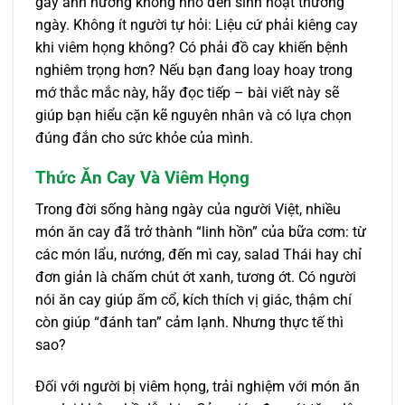
gây ảnh hưởng không nhỏ đến sinh hoạt thường
ngày. Không ít người tự hỏi: Liệu cứ phải kiêng cay
khi viêm họng không? Có phải đồ cay khiến bệnh
nghiêm trọng hơn? Nếu bạn đang loay hoay trong
mớ thắc mắc này, hãy đọc tiếp – bài viết này sẽ
giúp bạn hiểu cặn kẽ nguyên nhân và có lựa chọn
đúng đắn cho sức khỏe của mình.
Thức Ăn Cay Và Viêm Họng
Trong đời sống hàng ngày của người Việt, nhiều
món ăn cay đã trở thành “linh hồn” của bữa cơm: từ
các món lẩu, nướng, đến mì cay, salad Thái hay chỉ
đơn giản là chấm chút ớt xanh, tương ớt. Có người
nói ăn cay giúp ấm cổ, kích thích vị giác, thậm chí
còn giúp “đánh tan” cảm lạnh. Nhưng thực tế thì
sao?
Đối với người bị viêm họng, trải nghiệm với món ăn