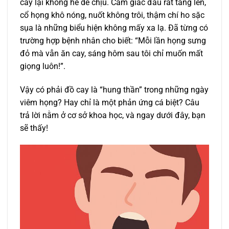
cay lại không hề dễ chịu. Cảm giác đau rát tăng lên,
cổ họng khô nóng, nuốt không trôi, thậm chí ho sặc
sụa là những biểu hiện không mấy xa lạ. Đã từng có
trường hợp bệnh nhân cho biết: “Mỗi lần họng sưng
đỏ mà vẫn ăn cay, sáng hôm sau tôi chỉ muốn mất
giọng luôn!”.
Vậy có phải đồ cay là “hung thần” trong những ngày
viêm họng? Hay chỉ là một phản ứng cá biệt? Câu
trả lời nằm ở cơ sở khoa học, và ngay dưới đây, bạn
sẽ thấy!