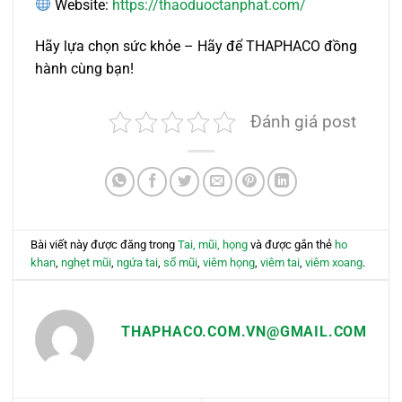
Website:
https://thaoduoctanphat.com/
Hãy lựa chọn sức khỏe – Hãy để THAPHACO đồng
hành cùng bạn!
Đánh giá post
Bài viết này được đăng trong
Tai, mũi, họng
và được gắn thẻ
ho
khan
,
nghẹt mũi
,
ngứa tai
,
sổ mũi
,
viêm họng
,
viêm tai
,
viêm xoang
.
THAPHACO.COM.VN@GMAIL.COM