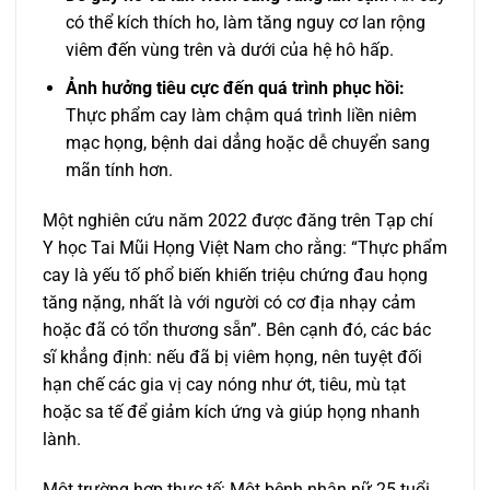
có thể kích thích ho, làm tăng nguy cơ lan rộng
viêm đến vùng trên và dưới của hệ hô hấp.
Ảnh hưởng tiêu cực đến quá trình phục hồi:
Thực phẩm cay làm chậm quá trình liền niêm
mạc họng, bệnh dai dẳng hoặc dễ chuyển sang
mãn tính hơn.
Một nghiên cứu năm 2022 được đăng trên Tạp chí
Y học Tai Mũi Họng Việt Nam cho rằng: “Thực phẩm
cay là yếu tố phổ biến khiến triệu chứng đau họng
tăng nặng, nhất là với người có cơ địa nhạy cảm
hoặc đã có tổn thương sẵn”. Bên cạnh đó, các bác
sĩ khẳng định: nếu đã bị viêm họng, nên tuyệt đối
hạn chế các gia vị cay nóng như ớt, tiêu, mù tạt
hoặc sa tế để giảm kích ứng và giúp họng nhanh
lành.
Một trường hợp thực tế: Một bệnh nhân nữ 25 tuổi