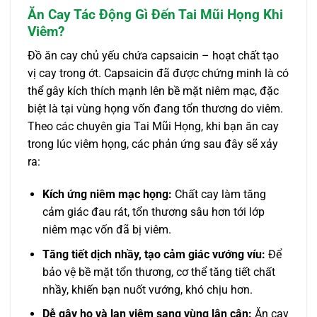
Ăn Cay Tác Động Gì Đến Tai Mũi Họng Khi
Viêm?
Đồ ăn cay chủ yếu chứa capsaicin – hoạt chất tạo
vị cay trong ớt. Capsaicin đã được chứng minh là có
thể gây kích thích mạnh lên bề mặt niêm mạc, đặc
biệt là tại vùng họng vốn đang tổn thương do viêm.
Theo các chuyên gia Tai Mũi Họng, khi bạn ăn cay
trong lúc viêm họng, các phản ứng sau đây sẽ xảy
ra:
Kích ứng niêm mạc họng:
Chất cay làm tăng
cảm giác đau rát, tổn thương sâu hơn tới lớp
niêm mạc vốn đã bị viêm.
Tăng tiết dịch nhầy, tạo cảm giác vướng víu:
Để
bảo vệ bề mặt tổn thương, cơ thể tăng tiết chất
nhầy, khiến bạn nuốt vướng, khó chịu hơn.
Dễ gây ho và lan viêm sang vùng lân cận:
Ăn cay