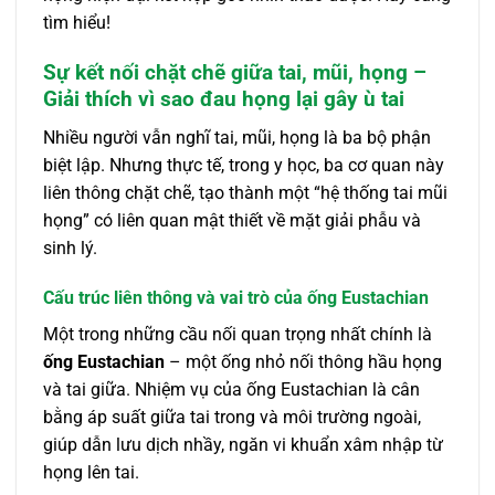
tìm hiểu!
Sự kết nối chặt chẽ giữa tai, mũi, họng –
Giải thích vì sao đau họng lại gây ù tai
Nhiều người vẫn nghĩ tai, mũi, họng là ba bộ phận
biệt lập. Nhưng thực tế, trong y học, ba cơ quan này
liên thông chặt chẽ, tạo thành một “hệ thống tai mũi
họng” có liên quan mật thiết về mặt giải phẫu và
sinh lý.
Cấu trúc liên thông và vai trò của ống Eustachian
Một trong những cầu nối quan trọng nhất chính là
ống Eustachian
– một ống nhỏ nối thông hầu họng
và tai giữa. Nhiệm vụ của ống Eustachian là cân
bằng áp suất giữa tai trong và môi trường ngoài,
giúp dẫn lưu dịch nhầy, ngăn vi khuẩn xâm nhập từ
họng lên tai.