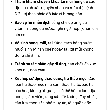
Thăm khám chuyên khoa tai mũi họng
để xác
định chính xác nguyên nhân và mức độ bệnh.
Điều trị theo phác đồ bác sĩ hướng dẫn.
Bảo vệ hệ miễn dịch
bằng chế độ ăn giàu
vitamin, uống đủ nước, nghỉ ngơi hợp lý, hạn chế
stress.
Vệ sinh họng, mũi, tai
đúng cách bằng nước
muối sinh lý, hạn chế ngoáy tai, xịt mũi không
đúng chỉ định.
Tránh xa tác nhân gây dị ứng
, hạn chế tiếp xúc
khói bụi, hóa chất.
Kết hợp sử dụng thảo dược, trà thảo mộc
: Các
loại trà thảo mộc như cam thảo, tía tô, bạc hà,
cúc hoa, kinh giới, gừng… có thể hỗ trợ làm dịu
họng, giảm viêm, tăng sức đề kháng. Tuy nhiên,
cần lựa chọn sản phẩm uy tín, rõ nguồn gốc.