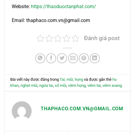
Website:
https://thaoduoctanphat.com/
Email: thaphaco.com.vn@gmail.com
Đánh giá post
Bài viết này được đăng trong
Tai, mũi, họng
và được gắn thẻ
ho
khan
,
nghẹt mũi
,
ngứa tai
,
sổ mũi
,
viêm họng
,
viêm tai
,
viêm xoang
.
THAPHACO.COM.VN@GMAIL.COM