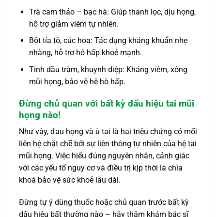
Trà cam thảo – bạc hà: Giúp thanh lọc, dịu họng,
hỗ trợ giảm viêm tự nhiên.
Bột tía tô, cúc hoa: Tác dụng kháng khuẩn nhẹ
nhàng, hỗ trợ hô hấp khoẻ mạnh.
Tinh dầu tràm, khuynh diệp: Kháng viêm, xông
mũi họng, bảo vệ hệ hô hấp.
Đừng chủ quan với bất kỳ dấu hiệu tai mũi
họng nào!
Như vậy, đau họng và ù tai là hai triệu chứng có mối
liên hệ chặt chẽ bởi sự liên thông tự nhiên của hệ tai
mũi họng. Việc hiểu đúng nguyên nhân, cảnh giác
với các yếu tố nguy cơ và điều trị kịp thời là chìa
khoá bảo vệ sức khoẻ lâu dài.
Đừng tự ý dùng thuốc hoặc chủ quan trước bất kỳ
dấu hiệu bất thường nào – hãy thăm khám bác sĩ