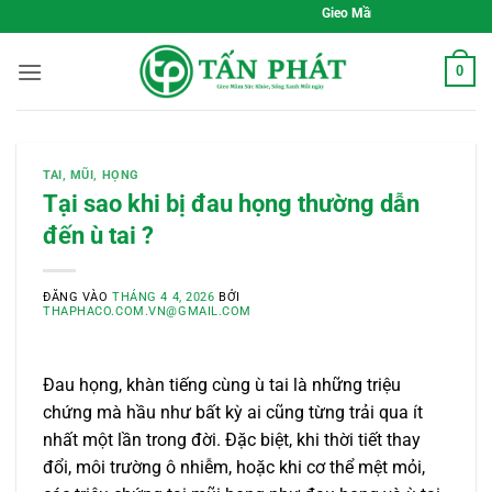
Bỏ
Gieo Mầm Sức Khỏe, Sống Xanh Mỗi Ngà
qua
nội
0
dung
TAI, MŨI, HỌNG
Tại sao khi bị đau họng thường dẫn
đến ù tai ?
ĐĂNG VÀO
THÁNG 4 4, 2026
BỞI
THAPHACO.COM.VN@GMAIL.COM
Đau họng, khàn tiếng cùng ù tai là những triệu
chứng mà hầu như bất kỳ ai cũng từng trải qua ít
nhất một lần trong đời. Đặc biệt, khi thời tiết thay
đổi, môi trường ô nhiễm, hoặc khi cơ thể mệt mỏi,