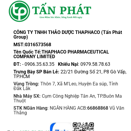
CÔNG TY TNHH THẢO DƯỢC THAPHACO (Tấn Phát
Group)
MST:0316573568
Tên Quốc Tế:THAPHACO PHARMACEUTICAL
COMPANY LIMITED
ĐT:
- 0906.35.63.35
Khiếu Nại
: 0979.58.78.63
Trưng Bày SP Bán Lẻ:
22/21 Đường Số 21, P8 Gò Vấp,
TP.HCM
Vùng Trồng:
Thôn 7, Xã M'Leo, Huyện Ea súp, Tỉnh
Đắk Lắk
Nhà Máy SX:
Cụm Công Nghiệp Tân An, TP.Buôn Ma
Thuột
STK NGân Hàng
: NGÂN HÀNG ACB:
66868868
Vũ Văn
Thắng