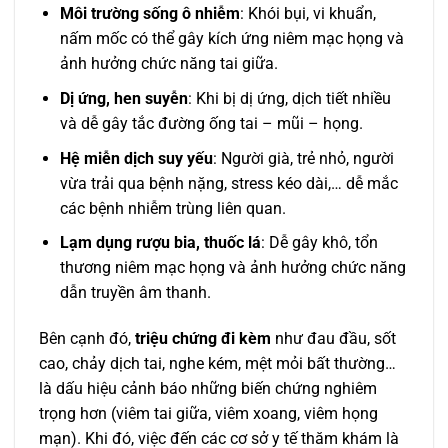
Môi trường sống ô nhiễm
: Khói bụi, vi khuẩn,
nấm mốc có thể gây kích ứng niêm mạc họng và
ảnh hưởng chức năng tai giữa.
Dị ứng, hen suyễn
: Khi bị dị ứng, dịch tiết nhiều
và dễ gây tắc đường ống tai – mũi – họng.
Hệ miễn dịch suy yếu
: Người già, trẻ nhỏ, người
vừa trải qua bệnh nặng, stress kéo dài,… dễ mắc
các bệnh nhiễm trùng liên quan.
Lạm dụng rượu bia, thuốc lá
: Dễ gây khô, tổn
thương niêm mạc họng và ảnh hưởng chức năng
dẫn truyền âm thanh.
Bên cạnh đó,
triệu chứng đi kèm
như đau đầu, sốt
cao, chảy dịch tai, nghe kém, mệt mỏi bất thường…
là dấu hiệu cảnh báo những biến chứng nghiêm
trọng hơn (viêm tai giữa, viêm xoang, viêm họng
mạn). Khi đó, việc đến các cơ sở y tế thăm khám là