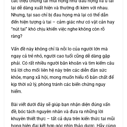
các triệu chứng tai mũi họng như đau họng và ù tai
lại dễ dàng xuất hiện và thường đi kèm với nhau.
Nhưng, tại sao chỉ bị đau họng mà lại có thể dẫn
đến hiện tượng ù tai – cảm giác như có vật cản hay
“nút tai” khó chịu khiến việc nghe không còn rõ
ràng?
Vấn đề này không chỉ là nỗi lo của người lớn mà
ngay cả trẻ nhỏ, người cao tuổi cũng dễ dàng gặp
phải. Có rất nhiều người băn khoăn và tìm kiếm câu
trả lời cho mối liên hệ này trên các diễn đàn sức
khỏe, mạng xã hội, mong muốn hiểu rõ bản chất để
kịp thời xử lý, phòng tránh các biến chứng nguy
hiểm.
Bài viết dưới đây sẽ giúp bạn nhận diện đúng vấn
đề, bóc tách nguyên nhân và đưa ra những lời
khuyên thiết thực – tất cả dựa trên kiến thức tai mũi
họng hiện đại kết hợp góc nhìn thảo dược. Hãy cùng