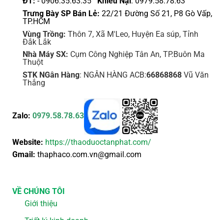
ĐT:
- 0906.35.63.35
Khiếu Nại
: 0979.58.78.63
Trưng Bày SP Bán Lẻ:
22/21 Đường Số 21, P8 Gò Vấp,
TP.HCM
Vùng Trồng:
Thôn 7, Xã M'Leo, Huyện Ea súp, Tỉnh
Đắk Lắk
Nhà Máy SX:
Cụm Công Nghiệp Tân An, TP.Buôn Ma
Thuột
STK NGân Hàng
: NGÂN HÀNG ACB:
66868868
Vũ Văn
Thắng
Zalo:
0979.58.78.63
Website:
https://thaoduoctanphat.com/
Gmail:
thaphaco.com.vn@gmail.com
VỀ CHÚNG TÔI
Giới thiệu