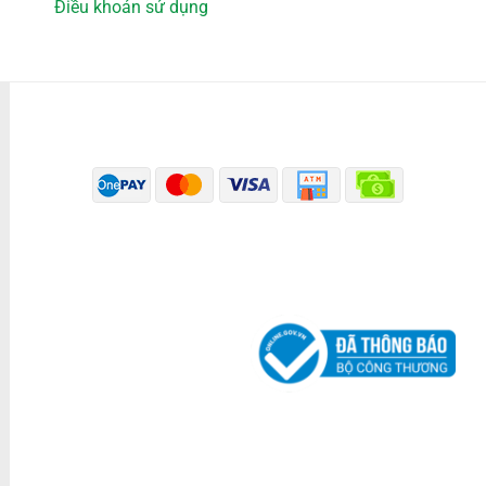
Điều khoản sử dụng
PHƯƠNG THỨC THANH TOÁN
ĐÃ THÔNG BÁO BỘ CÔNG THƯƠNG
KÊNH TRUYỀN THÔNG