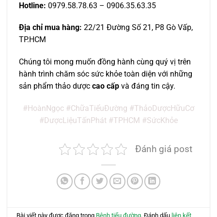
Hotline:
0979.58.78.63 – 0906.35.63.35
Địa chỉ mua hàng:
22/21 Đường Số 21, P8 Gò Vấp,
TP.HCM
Chúng tôi mong muốn đồng hành cùng quý vị trên
hành trình chăm sóc sức khỏe toàn diện với những
sản phẩm thảo dược
cao cấp
và đáng tin cậy.
#HoànNgọc #ChữaTiểuĐường #ThảoDượcHữuCơ
#DượcLiệuTấnPhát #TPHCM #SứcKhỏe
Đánh giá post
Bài viết này được đăng trong
Bệnh tiểu đường
. Đánh dấu
liên kết