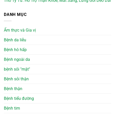
Thỏ Ty Tử: Hỗ Trợ Thận Khỏe, Mắt Sáng, Lưng Gối Dẻo Dai
DANH MỤC
Ẩm thực và Gia vị
Bệnh da liễu
Bệnh hô hấp
Bệnh ngoài da
bệnh sỏi "mật"
Bệnh sỏi thận
Bệnh thận
Bệnh tiểu đường
Bệnh tim