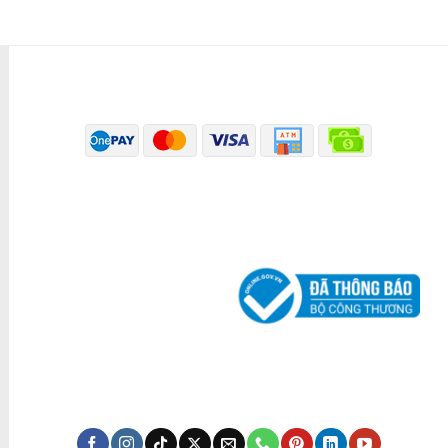
PHƯƠNG THỨC THANH TOÁN
ĐÃ THÔNG BÁO BỘ CÔNG THƯƠNG
KÊNH TRUYỀN THÔNG