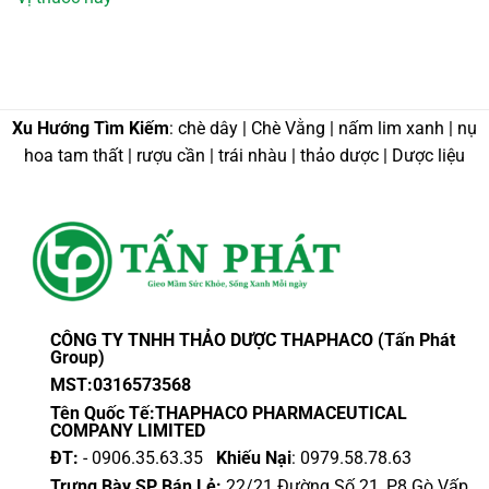
Xu Hướng Tìm Kiếm
: chè dây | Chè Vằng | nấm lim xanh | nụ
hoa tam thất | rượu cần | trái nhàu | thảo dược | Dược liệu
CÔNG TY TNHH THẢO DƯỢC THAPHACO (Tấn Phát
Group)
MST:0316573568
Tên Quốc Tế:THAPHACO PHARMACEUTICAL
COMPANY LIMITED
ĐT:
- 0906.35.63.35
Khiếu Nại
: 0979.58.78.63
Trưng Bày SP Bán Lẻ:
22/21 Đường Số 21, P8 Gò Vấp,