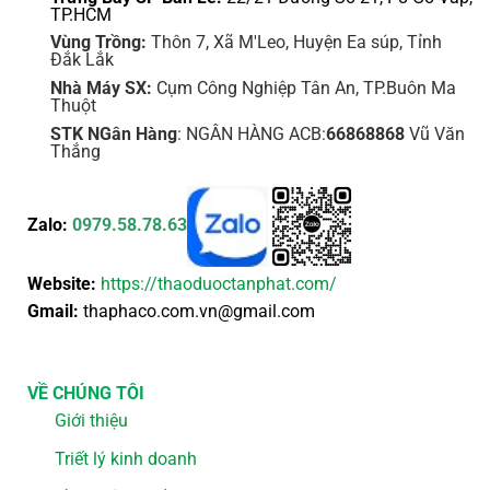
TP.HCM
Vùng Trồng:
Thôn 7, Xã M'Leo, Huyện Ea súp, Tỉnh
Đắk Lắk
Nhà Máy SX:
Cụm Công Nghiệp Tân An, TP.Buôn Ma
Thuột
STK NGân Hàng
: NGÂN HÀNG ACB:
66868868
Vũ Văn
Thắng
Zalo:
0979.58.78.63
Website:
https://thaoduoctanphat.com/
Gmail:
thaphaco.com.vn@gmail.com
VỀ CHÚNG TÔI
Giới thiệu
Triết lý kinh doanh