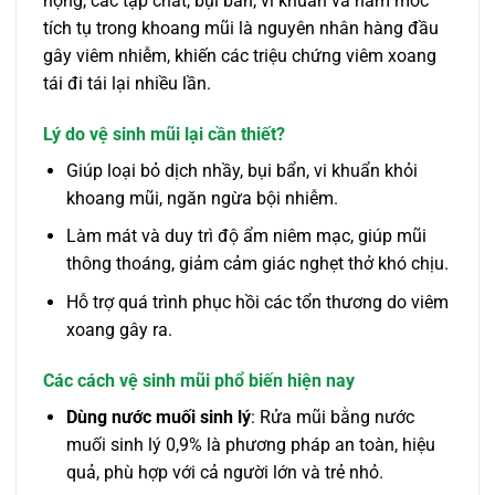
họng, các tạp chất, bụi bẩn, vi khuẩn và nấm mốc
tích tụ trong khoang mũi là nguyên nhân hàng đầu
gây viêm nhiễm, khiến các triệu chứng viêm xoang
tái đi tái lại nhiều lần.
Lý do vệ sinh mũi lại cần thiết?
Giúp loại bỏ dịch nhầy, bụi bẩn, vi khuẩn khỏi
khoang mũi, ngăn ngừa bội nhiễm.
Làm mát và duy trì độ ẩm niêm mạc, giúp mũi
thông thoáng, giảm cảm giác nghẹt thở khó chịu.
Hỗ trợ quá trình phục hồi các tổn thương do viêm
xoang gây ra.
Các cách vệ sinh mũi phổ biến hiện nay
Dùng nước muối sinh lý
: Rửa mũi bằng nước
muối sinh lý 0,9% là phương pháp an toàn, hiệu
quả, phù hợp với cả người lớn và trẻ nhỏ.