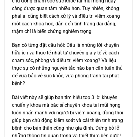
chủ động chăm sóc sức khỏe tai mũi họng ngày
càng được quan tâm nhiều hơn. Tuy nhiên, không
phải ai cũng biết cách xử lý và điều trị viêm xoang
một cách khoa học, dẫn đến tình trạng dai dẳng,
thậm chí là biến chứng nghiêm trọng.
Bạn có từng đặt câu hỏi: Đâu là những lời khuyên
hữu ích và thực tế nhất từ chuyên gia y tế về cách
chăm sóc, phòng và điều trị viêm xoang? Và liệu
thực sự có những nguyên tắc nào bạn cần tuân thủ
để vừa bảo vệ sức khỏe, vừa phòng tránh tái phát
bệnh?
Bài viết này sẽ giúp bạn tìm hiểu top 3 lời khuyên
chuẩn y khoa mà bác sĩ chuyên khoa tai mũi họng
luôn nhấn mạnh với người bị viêm xoang, đồng thời
giúp bạn chủ động kiểm soát và cải thiện tình trạng
bệnh cho bản thân cũng như gia đình. Đừng bỏ lỡ
những thông tin quan trọng và thiết thực bên dưới!