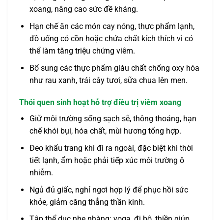
xoang, nâng cao sức đề kháng.
Hạn chế ăn các món cay nóng, thực phẩm lạnh,
đồ uống có cồn hoặc chứa chất kích thích vì có
thể làm tăng triệu chứng viêm.
Bổ sung các thực phẩm giàu chất chống oxy hóa
như rau xanh, trái cây tươi, sữa chua lên men.
Thói quen sinh hoạt hỗ trợ điều trị viêm xoang
Giữ môi trường sống sạch sẽ, thông thoáng, hạn
chế khói bụi, hóa chất, mùi hương tổng hợp.
Đeo khẩu trang khi đi ra ngoài, đặc biệt khi thời
tiết lạnh, ẩm hoặc phải tiếp xúc môi trường ô
nhiễm.
Ngủ đủ giấc, nghỉ ngơi hợp lý để phục hồi sức
khỏe, giảm căng thẳng thần kinh.
Tập thể dục nhẹ nhàng: yoga, đi bộ, thiền giúp