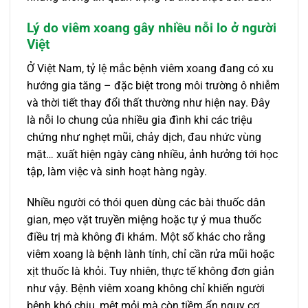
Lý do viêm xoang gây nhiều nỗi lo ở người
Việt
Ở Việt Nam, tỷ lệ mắc bệnh viêm xoang đang có xu
hướng gia tăng – đặc biệt trong môi trường ô nhiễm
và thời tiết thay đổi thất thường như hiện nay. Đây
là nỗi lo chung của nhiều gia đình khi các triệu
chứng như nghẹt mũi, chảy dịch, đau nhức vùng
mặt… xuất hiện ngày càng nhiều, ảnh hưởng tới học
tập, làm việc và sinh hoạt hàng ngày.
Nhiều người có thói quen dùng các bài thuốc dân
gian, mẹo vặt truyền miệng hoặc tự ý mua thuốc
điều trị mà không đi khám. Một số khác cho rằng
viêm xoang là bệnh lành tính, chỉ cần rửa mũi hoặc
xịt thuốc là khỏi. Tuy nhiên, thực tế không đơn giản
như vậy. Bệnh viêm xoang không chỉ khiến người
bệnh khó chịu, mệt mỏi mà còn tiềm ẩn nguy cơ