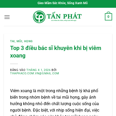
Bỏ
Gieo Mầm Sức Khỏe, Sống Xanh Mỗi Ngày
qua
nội
0
dung
TAI, MŨI, HỌNG
Top 3 điều bác sĩ khuyên khi bị viêm
xoang
ĐĂNG VÀO
THÁNG 4 1, 2026
BỞI
THAPHACO.COM.VN@GMAIL.COM
Viêm xoang là một trong những bệnh lý khá phổ
biến trong nhóm bệnh về tai mũi họng, gây ảnh
hưởng không nhỏ đến chất lượng cuộc sống của
người bệnh. Đặc biệt, với nhịp sống hiện đại, việc