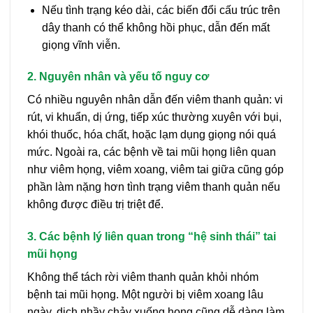
Nếu tình trạng kéo dài, các biến đổi cấu trúc trên
dây thanh có thể không hồi phục, dẫn đến mất
giọng vĩnh viễn.
2. Nguyên nhân và yếu tố nguy cơ
Có nhiều nguyên nhân dẫn đến viêm thanh quản: vi
rút, vi khuẩn, dị ứng, tiếp xúc thường xuyên với bụi,
khói thuốc, hóa chất, hoặc lạm dụng giọng nói quá
mức. Ngoài ra, các bệnh về tai mũi họng liên quan
như viêm họng, viêm xoang, viêm tai giữa cũng góp
phần làm nặng hơn tình trạng viêm thanh quản nếu
không được điều trị triệt để.
3. Các bệnh lý liên quan trong “hệ sinh thái” tai
mũi họng
Không thể tách rời viêm thanh quản khỏi nhóm
bệnh tai mũi họng. Một người bị viêm xoang lâu
ngày, dịch nhầy chảy xuống họng cũng dễ dàng làm