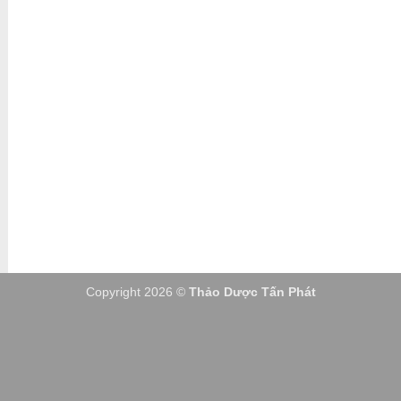
ĐÃ THÔNG BÁO BỘ CÔNG THƯƠNG
KÊNH TRUYỀN THÔNG
Copyright 2026 ©
Thảo Dược Tấn Phát