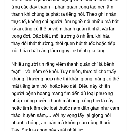
ứng các dây thanh – phần quan trọng tạo nên âm
thanh khi chúng ta phát ra tiếng nói. Theo ghi nhận
thực tế, không chỉ người làm nghề nói nhiều mà bất
kỳ ai cũng có thể bị viêm thanh quản ít nhất vài lần
trong đời. Đặc biệt, môi trường ô nhiễm, khí hậu
thay đổi thất thường, thói quen hút thuốc hoặc tiếp
xúc hóa chất càng làm nguy cơ bệnh gia tăng.
Nhiều người tin rằng viêm thanh quản chỉ là bệnh
“vặt” – vài hôm sẽ khỏi. Tuy nhiên, thực tế cho thấy
không ít trường hợp nhẹ thì khàn giọng, nặng có thể
mất tiếng tạm thời hoặc kéo dài. Điều này khiến
người bệnh hoang mang tìm đến đủ loại phương
pháp: uống nước chanh mật ong, xông hơi lá cây,
hoặc tìm kiếm các loại thuốc nam dân gian như cam
thảo, huyền sâm,… với hy vọng lấy lại giọng nói
nhanh chóng, an toàn mà không cần dùng thuốc
Tây. Sự lựa chọn này xuất phát từ: