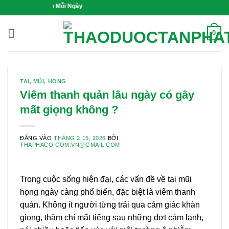
Bỏ
ống Xanh Mỗi Ngày
qua
nội
0
dung
TAI, MŨI, HỌNG
Viêm thanh quản lâu ngày có gây
mất giọng không ?
ĐĂNG VÀO
THÁNG 2 15, 2026
BỞI
THAPHACO.COM.VN@GMAIL.COM
Trong cuộc sống hiện đại, các vấn đề về tai mũi
họng ngày càng phổ biến, đặc biệt là viêm thanh
quản. Không ít người từng trải qua cảm giác khàn
giọng, thậm chí mất tiếng sau những đợt cảm lạnh,