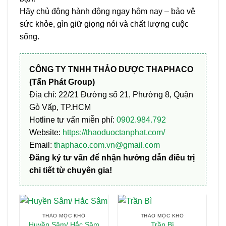
Hãy chủ động hành động ngay hôm nay – bảo vệ
sức khỏe, gìn giữ giọng nói và chất lượng cuộc
sống.
CÔNG TY TNHH THẢO DƯỢC THAPHACO
(Tấn Phát Group)
Địa chỉ: 22/21 Đường số 21, Phường 8, Quận
Gò Vấp, TP.HCM
Hotline tư vấn miễn phí:
0902.984.792
Website:
https://thaoduoctanphat.com/
Email:
thaphaco.com.vn@gmail.com
Đăng ký tư vấn để nhận hướng dẫn điều trị
chi tiết từ chuyên gia!
THẢO MỘC KHÔ
THẢO MỘC KHÔ
Huyền Sâm/ Hắc Sâm
Trần Bì