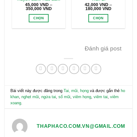
45,000
VND
–
42,000
VND
–
Khoảng
Khoảng
350,000
VND
180,000
VND
giá:
giá:
từ
từ
CHỌN
CHỌN
45,000 VND
42,000 VND
đến
đến
Sản
Sản
350,000 VND
180,000 VND
phẩm
phẩm
này
này
có
có
Đánh giá post
nhiều
nhiều
biến
biến
thể.
thể.
Các
Các
tùy
tùy
chọn
chọn
có
có
Bài viết này được đăng trong
Tai, mũi, họng
và được gắn thẻ
ho
thể
thể
khan
,
nghẹt mũi
,
ngứa tai
,
sổ mũi
,
viêm họng
,
viêm tai
,
viêm
được
được
xoang
.
chọn
chọn
trên
trên
trang
trang
THAPHACO.COM.VN@GMAIL.COM
sản
sản
phẩm
phẩm