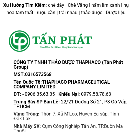
Xu Hướng Tìm Kiếm
: chè dây | Chè Vằng | nấm lim xanh | nụ
hoa tam thất | rượu cần | trái nhàu | thảo dược | Dược liệu
CÔNG TY TNHH THẢO DƯỢC THAPHACO (Tấn Phát
Group)
MST:0316573568
Tên Quốc Tế:THAPHACO PHARMACEUTICAL
COMPANY LIMITED
ĐT:
- 0906.35.63.35
Khiếu Nại
: 0979.58.78.63
Trưng Bày SP Bán Lẻ:
22/21 Đường Số 21, P8 Gò Vấp,
TP.HCM
Vùng Trồng:
Thôn 7, Xã M'Leo, Huyện Ea súp, Tỉnh
Đắk Lắk
Nhà Máy SX:
Cụm Công Nghiệp Tân An, TP.Buôn Ma
Thuột