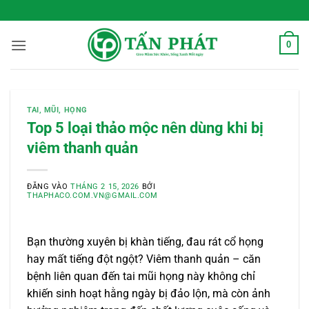
Bỏ
 Sống Xanh Mỗi Ngày
qua
nội
0
dung
TAI, MŨI, HỌNG
Top 5 loại thảo mộc nên dùng khi bị
viêm thanh quản
ĐĂNG VÀO
THÁNG 2 15, 2026
BỞI
THAPHACO.COM.VN@GMAIL.COM
Bạn thường xuyên bị khàn tiếng, đau rát cổ họng
hay mất tiếng đột ngột? Viêm thanh quản – căn
bệnh liên quan đến tai mũi họng này không chỉ
khiến sinh hoạt hằng ngày bị đảo lộn, mà còn ảnh