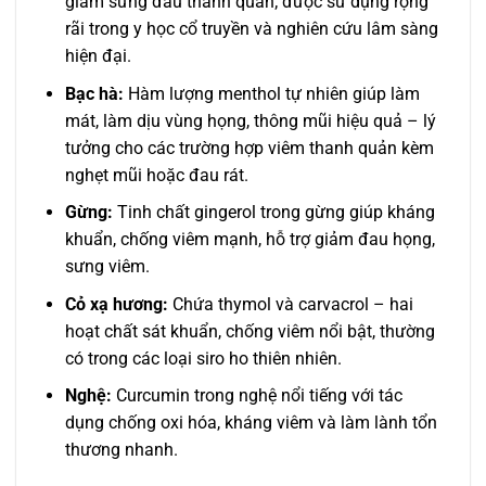
giảm sưng đau thanh quản; được sử dụng rộng
rãi trong y học cổ truyền và nghiên cứu lâm sàng
hiện đại.
Bạc hà:
Hàm lượng menthol tự nhiên giúp làm
mát, làm dịu vùng họng, thông mũi hiệu quả – lý
tưởng cho các trường hợp viêm thanh quản kèm
nghẹt mũi hoặc đau rát.
Gừng:
Tinh chất gingerol trong gừng giúp kháng
khuẩn, chống viêm mạnh, hỗ trợ giảm đau họng,
sưng viêm.
Cỏ xạ hương:
Chứa thymol và carvacrol – hai
hoạt chất sát khuẩn, chống viêm nổi bật, thường
có trong các loại siro ho thiên nhiên.
Nghệ:
Curcumin trong nghệ nổi tiếng với tác
dụng chống oxi hóa, kháng viêm và làm lành tổn
thương nhanh.