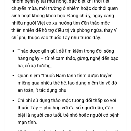
nhóm bệnh lý tai mũi họng, đặc biệt khi thời tiết
chuyển mùa, môi trường ô nhiễm hoặc do thói quen
sinh hoạt không khoa học. Đáng chú ý, ngày càng
nhiều người Việt có xu hướng tìm đến thảo mộc
thiên nhiên để hỗ trợ điều trị và phòng ngừa, thay vì
chỉ phụ thuộc vào thuốc Tây như trước đây.
Thảo dược gần gũi, dễ tìm kiếm trong đời sống
hằng ngày – từ rễ cam thảo, gừng, nghệ đến bạc
hà, cỏ xạ hương,…
Quan niệm “thuốc Nam lành tính” được truyền
miệng qua nhiều thế hệ, tạo dựng niềm tin về độ
an toàn, ít tác dụng phụ.
Chi phí sử dụng thảo mộc tương đối thấp so với
thuốc Tây – phù hợp với đa số người dân, đặc
biệt là người cao tuổi, trẻ nhỏ hoặc người có bệnh
mạn tính.