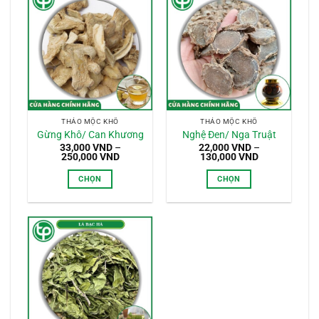
THẢO MỘC KHÔ
THẢO MỘC KHÔ
Gừng Khô/ Can Khương
Nghệ Đen/ Nga Truật
33,000
VND
–
22,000
VND
–
Khoảng
Khoảng
250,000
VND
130,000
VND
giá:
giá:
từ
từ
CHỌN
CHỌN
33,000 VND
22,000 VND
đến
đến
Sản
Sản
250,000 VND
130,000 VND
phẩm
phẩm
này
này
có
có
nhiều
nhiều
biến
biến
thể.
thể.
Các
Các
tùy
tùy