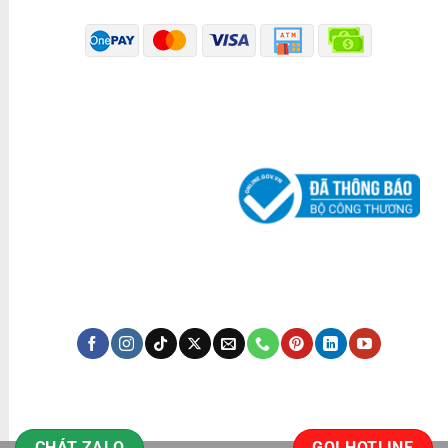
ĐÃ THÔNG BÁO BỘ CÔNG THƯƠNG
KÊNH TRUYỀN THÔNG