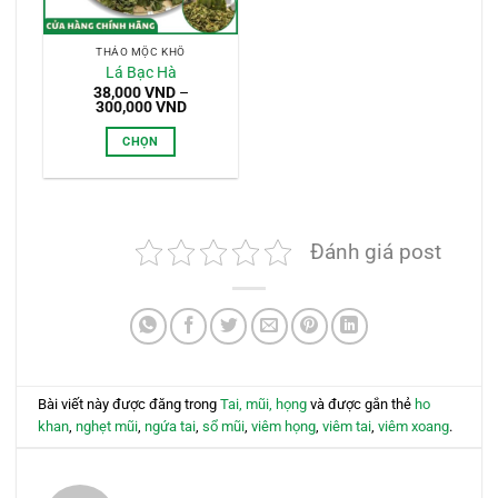
chọn
chọn
có
có
THẢO MỘC KHÔ
thể
thể
Lá Bạc Hà
được
được
38,000
VND
–
Khoảng
300,000
VND
chọn
chọn
giá:
trên
trên
từ
CHỌN
38,000 VND
trang
trang
đến
Sản
300,000 VND
sản
sản
phẩm
phẩm
phẩm
này
có
Đánh giá post
nhiều
biến
thể.
Các
tùy
chọn
có
Bài viết này được đăng trong
Tai, mũi, họng
và được gắn thẻ
ho
thể
khan
,
nghẹt mũi
,
ngứa tai
,
sổ mũi
,
viêm họng
,
viêm tai
,
viêm xoang
.
được
chọn
trên