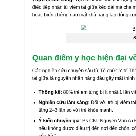
điếc tiếp nhận từ viêm tai giữa kéo dài mà cha 
hoặc biến chứng não mất khả năng lao động cũn
B
Quan điểm y học hiện đại về
Các nghiên cứu chuyên sâu từ Tổ chức Y tế Th
tai giữa là nguyên nhân hàng đầu gây mất thính
Thống kê:
80% trẻ em từng bị ít nhất 1 lần vi
Nghiên cứu lâm sàng:
Đối với trẻ bị viêm t
tăng 2–3 lần so với trẻ khỏe mạnh.
Ý kiến chuyên gia:
Bs.CKII Nguyễn Văn A (B
nếu không được điều trị đến nơi đến chốn, có t
của trẻ.”