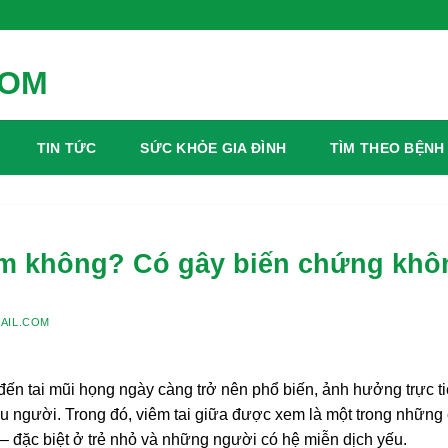
Sống Xanh Mỗi Ngày
TIN TỨC
SỨC KHỎE GIA ĐÌNH
TÌM THEO BỆNH
iểm không? Có gây biến chứng khô
AIL.COM
 đến tai mũi họng ngày càng trở nên phổ biến, ảnh hưởng trực t
u người. Trong đó, viêm tai giữa được xem là một trong những
– đặc biệt ở trẻ nhỏ và những người có hệ miễn dịch yếu.