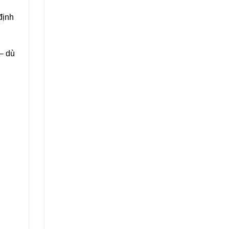
định
– dù