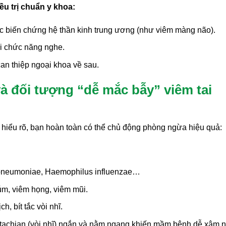
ều trị chuẩn y khoa:
các biến chứng hệ thần kinh trung ương (như viêm màng não).
ồi chức năng nghe.
can thiệp ngoại khoa về sau.
à đối tượng “dễ mắc bẫy” viêm tai
 hiểu rõ, bạn hoàn toàn có thể chủ động phòng ngừa hiệu quả:
 pneumoniae, Haemophilus influenzae…
m, viêm họng, viêm mũi.
, bít tắc vòi nhĩ.
stachian (vòi nhĩ) ngắn và nằm ngang khiến mầm bệnh dễ xâm 