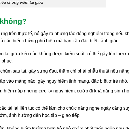
riệu chứng viêm tai giữa
m không?
ưng trên thực tế, nó gây ra những tác động nghiêm trọng nếu k
 là các biến chứng phổ biến mà bạn cần đặc biệt cảnh giác:
m tai giữa kéo dài, không được kiểm soát, có thể gây tổn thươ
 phục.
hũm sau tai, gây sưng đau, thậm chí phải phẫu thuật nếu nặng
ập vào màng não, gây nguy hiểm tính mạng, đặc biệt ở trẻ nhỏ.
 hiếm gặp nhưng cực kỳ nguy hiểm, cướp đi khả năng sinh ho
ặc tái lại liên tục có thể làm cho chức năng nghe ngày càng su
sớm, ảnh hưởng đến học tập – giao tiếp.
ớn, không hiếm trường hợp trẻ nhỏ chậm phát triển ngôn ngữ d