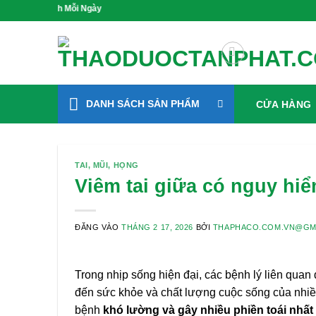
Bỏ
Gieo Mầm Sức Khỏe, 
qua
nội
dung
DANH SÁCH SẢN PHẨM
CỬA HÀNG
TAI, MŨI, HỌNG
Viêm tai giữa có nguy h
ĐĂNG VÀO
THÁNG 2 17, 2026
BỞI
THAPHACO.COM.VN@GM
Trong nhịp sống hiện đại, các bệnh lý liên quan
đến sức khỏe và chất lượng cuộc sống của nhiề
bệnh
khó lường và gây nhiều phiền toái nhất