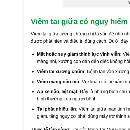
T
Viêm tai giữa có nguy hiể
Viêm tai giữa tưởng chừng chỉ là vấn đề nhỏ nh
được phát hiện và điều trị đúng cách. Dưới đây
Mất hoặc suy giảm thính lực vĩnh viễn:
Viê
màng nhĩ, xương con dẫn đến điếc không hồi
Viêm tai xương chũm:
Bệnh lan vào xương c
Viêm màng não mủ:
Vi khuẩn có thể xâm nh
Áp xe não, liệt mặt:
Đây là những biến chứng
bình thường của người bệnh.
Tái phát nhiều lần:
Viêm tai giữa mạn tính ho
giảm, tăng nguy cơ phải dùng máy trợ thính 
Thực tế lâm sàng:
Tại các khoa Tai Mũi Họng l