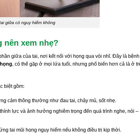
tai giữa có nguy hiểm không
ng nên xem nhẹ?
phần giữa của tai, nơi kết nối với họng qua vòi nhĩ. Đây là bệnh
 họng
, có thể gặp ở mọi lứa tuổi, nhưng phổ biến hơn cả là ở t
c biệt gồm:
ứng cảm thông thường như đau tai, chảy mủ, sốt nhẹ.
 thính lực và ảnh hưởng nghiêm trọng đến quá trình nghe, nói –
ng tai mũi họng nguy hiểm nếu không điều trị kịp thời.