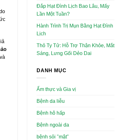
Đắp Hạt Đình Lịch Bao Lâu, Mấy
 do
Lần Một Tuần?
sức
Hành Trình Trị Mụn Bằng Hạt Đình
Lịch
iả
Thỏ Ty Tử: Hỗ Trợ Thận Khỏe, Mắt
hảo
Sáng, Lưng Gối Dẻo Dai
 và
DANH MỤC
Ẩm thực và Gia vị
Bệnh da liễu
Bệnh hô hấp
Bệnh ngoài da
bệnh sỏi "mật"