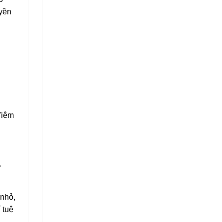
uyền
Viêm
ữ
 nhỏ,
 tuệ