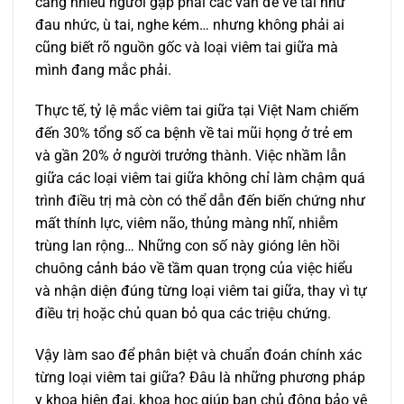
càng nhiều người gặp phải các vấn đề về tai như
đau nhức, ù tai, nghe kém… nhưng không phải ai
cũng biết rõ nguồn gốc và loại viêm tai giữa mà
mình đang mắc phải.
Thực tế, tỷ lệ mắc viêm tai giữa tại Việt Nam chiếm
đến 30% tổng số ca bệnh về tai mũi họng ở trẻ em
và gần 20% ở người trưởng thành. Việc nhầm lẫn
giữa các loại viêm tai giữa không chỉ làm chậm quá
trình điều trị mà còn có thể dẫn đến biến chứng như
mất thính lực, viêm não, thủng màng nhĩ, nhiễm
trùng lan rộng… Những con số này gióng lên hồi
chuông cảnh báo về tầm quan trọng của việc hiểu
và nhận diện đúng từng loại viêm tai giữa, thay vì tự
điều trị hoặc chủ quan bỏ qua các triệu chứng.
Vậy làm sao để phân biệt và chuẩn đoán chính xác
từng loại viêm tai giữa? Đâu là những phương pháp
y khoa hiện đại, khoa học giúp bạn chủ động bảo vệ