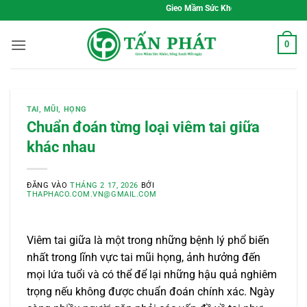
Bỏ
Gieo Mầm Sức Khỏe, Sống Xanh Mỗi Ngày
qua
nội
0
dung
TAI, MŨI, HỌNG
Chuẩn đoán từng loại viêm tai giữa
khác nhau
ĐĂNG VÀO
THÁNG 2 17, 2026
BỞI
THAPHACO.COM.VN@GMAIL.COM
Viêm tai giữa là một trong những bệnh lý phổ biến
nhất trong lĩnh vực tai mũi họng, ảnh hưởng đến
mọi lứa tuổi và có thể để lại những hậu quả nghiêm
trọng nếu không được chuẩn đoán chính xác. Ngày