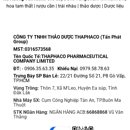
hoa tam thất | rượu cần | trái nhàu | thảo dược | Dược liệu
CÔNG TY TNHH THẢO DƯỢC THAPHACO (Tấn Phát
Group)
MST:0316573568
Tên Quốc Tế:THAPHACO PHARMACEUTICAL
COMPANY LIMITED
ĐT:
- 0906.35.63.35
Khiếu Nại
: 0979.58.78.63
Trưng Bày SP Bán Lẻ:
22/21 Đường Số 21, P8 Gò Vấp,
TP.HCM
Vùng Trồng:
Thôn 7, Xã M'Leo, Huyện Ea súp, Tỉnh
Đắk Lắk
Nhà Máy SX:
Cụm Công Nghiệp Tân An, TP.Buôn Ma
Thuột
STK NGân Hàng
: NGÂN HÀNG ACB:
66868868
Vũ Văn
Thắng