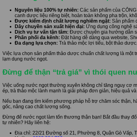
Nguyên liệu 100% tự nhiên:
Các sản phẩm của CÔNG T
canh dược liệu riêng biệt, hoàn toàn không pha trộn, kh
Được kiểm định chất lượng nghiêm ngặt:
Sản phẩm đ
Dây chuyền sản xuất hiện đại:
Ứng dụng công nghệ sấy 
Dịch vụ tư vấn tận tâm:
Được chuyên gia hướng dẫn sử 
Phân phối đa kênh:
Đặt hàng dễ dàng qua website, Sho
Đa dạng lựa chọn:
Trà thảo mộc lợi tiểu, bột thảo dược
Việc lựa chọn sản phẩm thảo dược chuẩn chất lượng là một tro
lạm dụng nước ngọt.
Đừng để thận “trả giá” vì thói quen n
Việc uống nước ngọt thường xuyên không chỉ tăng nguy cơ mắ
ép, trà thảo mộc lành mạnh là giải pháp đơn giản, hiệu quả v
Nếu bạn đang tìm kiếm phương pháp hỗ trợ chăm sóc thận
gốc, nâng cao chất lượng sống.
Đừng để nước ngọt làm tổn thương thận bạn! Bắt đầu thay đổ
tự nhiên? Hãy liên hệ:
Địa chỉ: 22/21 Đường số 21, Phường 8, Quận Gò Vấp,