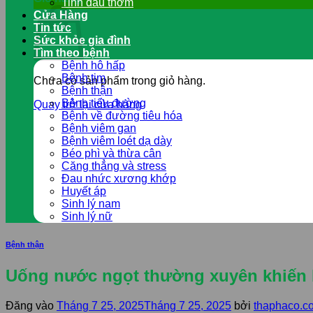
Tinh dầu thơm
Cửa Hàng
Tin tức
Sức khỏe gia đình
Tìm theo bệnh
Bệnh hô hấp
Bệnh tim
Chưa có sản phẩm trong giỏ hàng.
Bệnh thận
Bệnh tiểu đường
Quay trở lại cửa hàng
Bệnh về đường tiêu hóa
Bệnh viêm gan
Bệnh viêm loét dạ dày
Béo phì và thừa cân
Căng thẳng và stress
Đau nhức xương khớp
Huyết áp
Sinh lý nam
Sinh lý nữ
Bệnh thận
Uống nước ngọt thường xuyên khiến 
Đăng vào
Tháng 7 25, 2025
Tháng 7 25, 2025
bởi
thaphaco.c