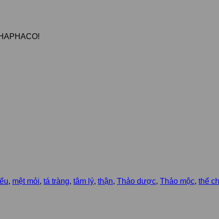
 THAPHACO!
iểu
,
mệt mỏi
,
tá tràng
,
tâm lý
,
thận
,
Thảo dược
,
Thảo mộc
,
thể ch