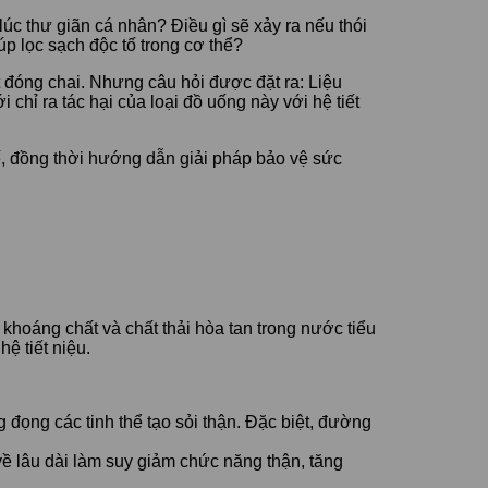
úc thư giãn cá nhân? Điều gì sẽ xảy ra nếu thói
p lọc sạch độc tố trong cơ thể?
t đóng chai. Nhưng câu hỏi được đặt ra: Liệu
hỉ ra tác hại của loại đồ uống này với hệ tiết
tế, đồng thời hướng dẫn giải pháp bảo vệ sức
khoáng chất và chất thải hòa tan trong nước tiểu
ệ tiết niệu.
đọng các tinh thể tạo sỏi thận. Đặc biệt, đường
về lâu dài làm suy giảm chức năng thận, tăng