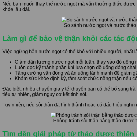
Nếu bạn muốn thay thế nước ngọt mà vẫn thưởng thức được vị 
khỏe lâu dài.
So sánh nước ngọt và nước thảo
Làm gì để bảo vệ thận khỏi các tác độ
Việc ngừng hẳn nước ngọt có thể khó với nhiều người, nhất là 
Giảm dần lượng nước ngọt mỗi tuần, thay vào đó uống n
Luôn đọc kỹ thành phần khi lựa chọn đồ uống đóng chai
Tăng cường vận động và ăn uống lành mạnh để giảm gá
Khám sức khỏe định kỳ, tầm soát chức năng thận nếu có
Đặc biệt, nhiều chuyên gia y tế khuyên bạn có thể bổ sung tr
tiểu tự nhiên, giảm nguy cơ kết tinh sỏi.
Tuy nhiên, nếu sỏi thận đã hình thành hoặc có dấu hiệu nghi n
Phòng tránh sỏi thận bằng thảo dược t
Tìm đến giải pháp từ thảo dược thi