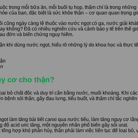
c trong mỗi bữa ăn, mỗi buổi tụ họp, thậm chí là trong những l
ỏe của bạn, đặc biệt là sức khỏe thận – cơ quan quan trọng giú
uổi cũng ngày càng lệ thuộc vào nước ngọt có ga, nước giải khá
không? Đã có nhiều nghiên cứu và cảnh báo y tế trên thế giới c
 đau đớn và biến chứng nguy hiểm.
thận khi dùng nước ngọt, hiểu rõ những lý do khoa học và thực 
ận
uy cơ cho thận?
ại bỏ chất độc và duy trì cân bằng nước, muối khoáng. Khi các 
n bệnh sỏi thận, gây đau lưng, tiểu buốt, và thậm chí tắc nghẽn h
 làm tăng bài tiết canxi qua nước tiểu, làm tăng nguy cơ lắng 
g độ acid uric tăng, một nguyên nhân phổ biến gây sỏi urat.
tổng hợp khó phân hủy, thận phải làm việc liên tục để loại bỏ, 