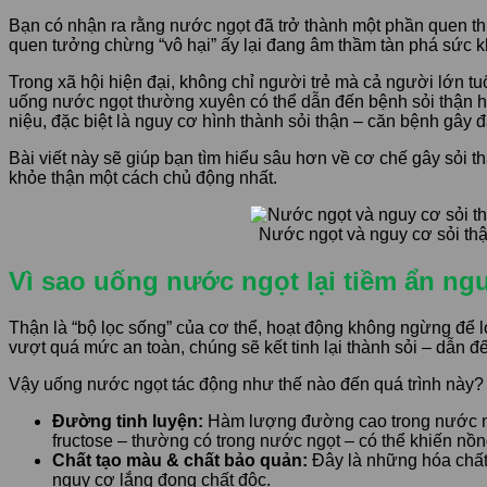
Bạn có nhận ra rằng nước ngọt đã trở thành một phần quen thuộ
quen tưởng chừng “vô hại” ấy lại đang âm thầm tàn phá sức kh
Trong xã hội hiện đại, không chỉ người trẻ mà cả người lớn t
uống nước ngọt thường xuyên có thể dẫn đến bệnh sỏi thận hay 
niệu, đặc biệt là nguy cơ hình thành sỏi thận – căn bệnh gây
Bài viết này sẽ giúp bạn tìm hiểu sâu hơn về cơ chế gây sỏi 
khỏe thận một cách chủ động nhất.
Nước ngọt và nguy cơ sỏi th
Vì sao uống nước ngọt lại tiềm ẩn ng
Thận là “bộ lọc sống” của cơ thể, hoạt động không ngừng để lo
vượt quá mức an toàn, chúng sẽ kết tinh lại thành sỏi – dẫn đế
Vậy uống nước ngọt tác động như thế nào đến quá trình này?
Đường tinh luyện:
Hàm lượng đường cao trong nước ngọt
fructose – thường có trong nước ngọt – có thể khiến nồn
Chất tạo màu & chất bảo quản:
Đây là những hóa chất 
nguy cơ lắng đọng chất độc.