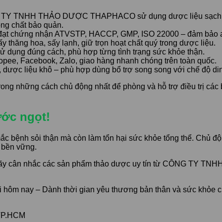
Y TNHH THẢO DƯỢC THAPHACO sử dụng dược liệu sạch, phầ
ông chất bảo quản.
ạt chứng nhận ATVSTP, HACCP, GMP, ISO 22000 – đảm bảo an 
thăng hoa, sấy lạnh, giữ trọn hoạt chất quý trong dược liệu.
dụng đúng cách, phù hợp từng tình trạng sức khỏe thận.
pee, Facebook, Zalo, giao hàng nhanh chóng trên toàn quốc.
, dược liệu khô – phù hợp dùng bổ trợ song song với chế độ din
ng những cách chủ động nhất để phòng và hỗ trợ điều trị các b
ước ngọt!
c bệnh sỏi thận mà còn làm tổn hại sức khỏe tổng thể. Chủ độ
à bền vững.
, hãy cân nhắc các sản phẩm thảo dược uy tín từ CÔNG TY
i hôm nay – Dành thời gian yêu thương bản thân và sức khỏe 
 TP.HCM