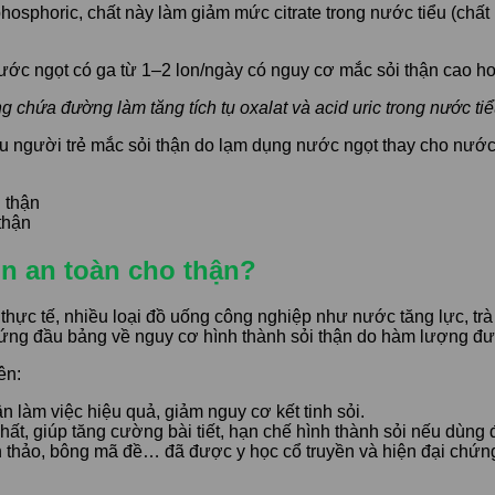
sphoric, chất này làm giảm mức citrate trong nước tiểu (chất 
ụ nước ngọt có ga từ 1–2 lon/ngày có nguy cơ mắc sỏi thận cao
g chứa đường làm tăng tích tụ oxalat và acid uric trong nước ti
u người trẻ mắc sỏi thận do lạm dụng nước ngọt thay cho nước 
thận
n an toàn cho thận?
ực tế, nhiều loại đồ uống công nghiệp như nước tăng lực, trà 
ứng đầu bảng về nguy cơ hình thành sỏi thận do hàm lượng đườn
ên:
làm việc hiệu quả, giảm nguy cơ kết tinh sỏi.
ất, giúp tăng cường bài tiết, hạn chế hình thành sỏi nếu dùn
n thảo, bông mã đề… đã được y học cổ truyền và hiện đại chứng