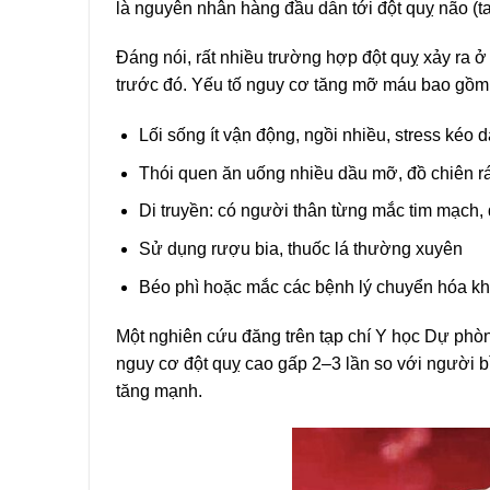
là nguyên nhân hàng đầu dẫn tới đột quỵ não (t
Đáng nói, rất nhiều trường hợp đột quỵ xảy ra
trước đó. Yếu tố nguy cơ tăng mỡ máu bao gồm
Lối sống ít vận động, ngồi nhiều, stress kéo d
Thói quen ăn uống nhiều dầu mỡ, đồ chiên r
Di truyền: có người thân từng mắc tim mạch, 
Sử dụng rượu bia, thuốc lá thường xuyên
Béo phì hoặc mắc các bệnh lý chuyển hóa kh
Một nghiên cứu đăng trên tạp chí Y học Dự phòn
nguy cơ đột quỵ cao gấp 2–3 lần so với người 
tăng mạnh.