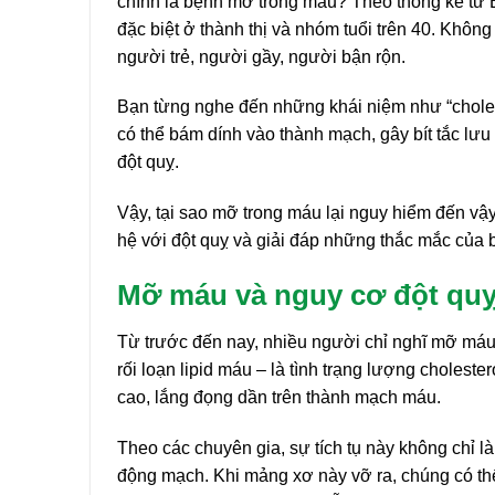
chính là bệnh mỡ trong máu? Theo thống kê từ 
đặc biệt ở thành thị và nhóm tuổi trên 40. Khôn
người trẻ, người gầy, người bận rộn.
Bạn từng nghe đến những khái niệm như “choleste
có thể bám dính vào thành mạch, gây bít tắc lưu
đột quỵ.
Vậy, tại sao mỡ trong máu lại nguy hiểm đến vậy?
hệ với đột quỵ và giải đáp những thắc mắc của 
Mỡ máu và nguy cơ đột quỵ:
Từ trước đến nay, nhiều người chỉ nghĩ mỡ máu 
rối loạn lipid máu – là tình trạng lượng cholester
cao, lắng đọng dần trên thành mạch máu.
Theo các chuyên gia, sự tích tụ này không chỉ
động mạch. Khi mảng xơ này vỡ ra, chúng có thể