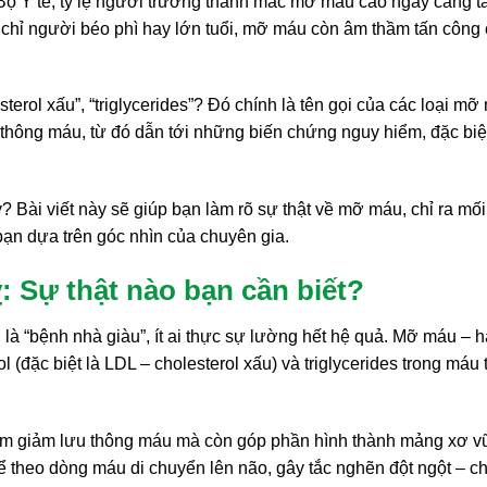
Bộ Y tế, tỷ lệ người trưởng thành mắc mỡ máu cao ngày càng t
g chỉ người béo phì hay lớn tuổi, mỡ máu còn âm thầm tấn công
rol xấu”, “triglycerides”? Đó chính là tên gọi của các loại mỡ
 thông máu, từ đó dẫn tới những biến chứng nguy hiểm, đặc biệt
 Bài viết này sẽ giúp bạn làm rõ sự thật về mỡ máu, chỉ ra mối
bạn dựa trên góc nhìn của chuyên gia.
 Sự thật nào bạn cần biết?
là “bệnh nhà giàu”, ít ai thực sự lường hết hệ quả. Mỡ máu – 
ol (đặc biệt là LDL – cholesterol xấu) và triglycerides trong máu
 làm giảm lưu thông máu mà còn góp phần hình thành mảng xơ v
 theo dòng máu di chuyển lên não, gây tắc nghẽn đột ngột – c