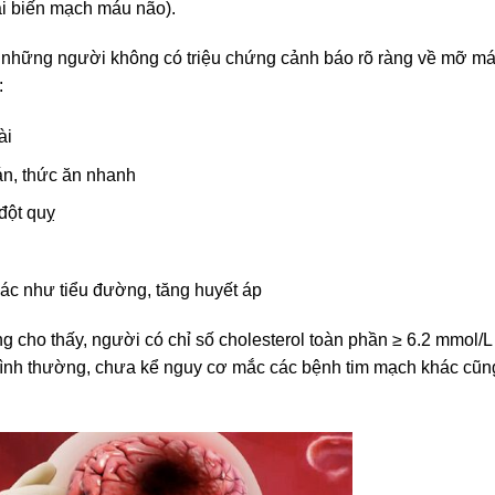
ai biến mạch máu não).
 ở những người không có triệu chứng cảnh báo rõ ràng về mỡ m
:
ài
án, thức ăn nhanh
đột quỵ
ác như tiểu đường, tăng huyết áp
g cho thấy, người có chỉ số cholesterol toàn phần ≥ 6.2 mmol/L
bình thường, chưa kể nguy cơ mắc các bệnh tim mạch khác cũn