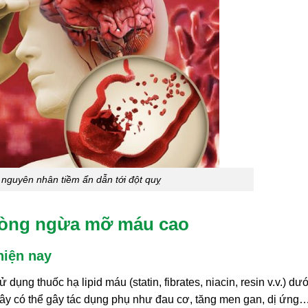
nguyên nhân tiềm ẩn dẫn tới đột quỵ
phòng ngừa mỡ máu cao
hiện nay
ụng thuốc hạ lipid máu (statin, fibrates, niacin, resin v.v.) dư
c tây có thể gây tác dụng phụ như đau cơ, tăng men gan, dị ứng