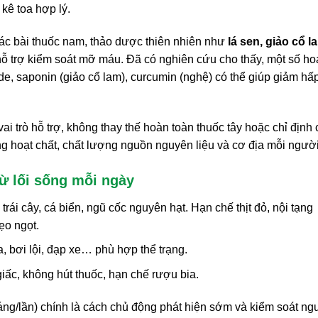
kê toa hợp lý.
ác bài thuốc nam, thảo dược thiên nhiên như
lá sen, giảo cổ l
ỗ trợ kiểm soát mỡ máu. Đã có nghiên cứu cho thấy, một số ho
e, saponin (giảo cổ lam), curcumin (nghệ) có thể giúp giảm hấ
ai trò hỗ trợ, không thay thế hoàn toàn thuốc tây hoặc chỉ định
g hoạt chất, chất lượng nguồn nguyên liệu và cơ địa mỗi người
 lối sống mỗi ngày
rái cây, cá biển, ngũ cốc nguyên hạt. Hạn chế thịt đỏ, nội tạng
ẹo ngọt.
, bơi lội, đạp xe… phù hợp thể trạng.
iấc, không hút thuốc, hạn chế rượu bia.
ng/lần) chính là cách chủ động phát hiện sớm và kiểm soát ng