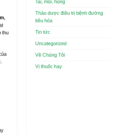
Tai, mũi, họng
Thảo dược điều trị bệnh đường
am,
tiêu hóa
ạt
Tin tức
p thu
Uncategorized
 của
Về Chúng Tôi
.
Vị thuốc hay
uy