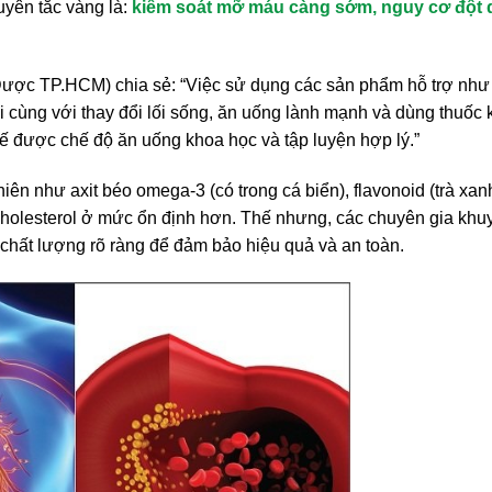
uyên tắc vàng là:
kiểm soát mỡ máu càng sớm, nguy cơ đột 
ược TP.HCM) chia sẻ: “Việc sử dụng các sản phẩm hỗ trợ như 
i cùng với thay đổi lối sống, ăn uống lành mạnh và dùng thuốc 
thế được chế độ ăn uống khoa học và tập luyện hợp lý.”
iên như axit béo omega-3 (có trong cá biển), flavonoid (trà xan
 cholesterol ở mức ổn định hơn. Thế nhưng, các chuyên gia khu
chất lượng rõ ràng để đảm bảo hiệu quả và an toàn.