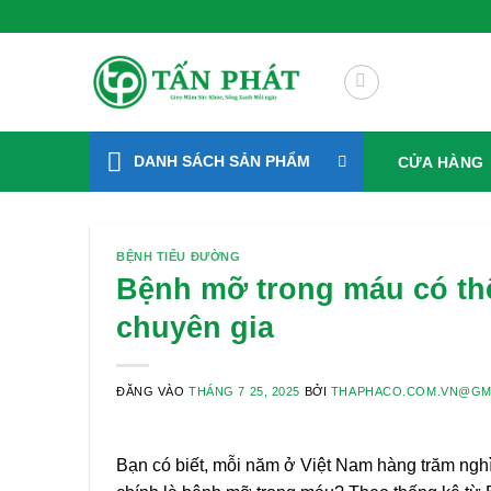
Bỏ
Xanh Mỗi Ngày
qua
nội
dung
DANH SÁCH SẢN PHẨM
CỬA HÀNG
BỆNH TIỂU ĐƯỜNG
Bệnh mỡ trong máu có thể
chuyên gia
ĐĂNG VÀO
THÁNG 7 25, 2025
BỞI
THAPHACO.COM.VN@GM
Bạn có biết, mỗi năm ở Việt Nam hàng trăm nghì