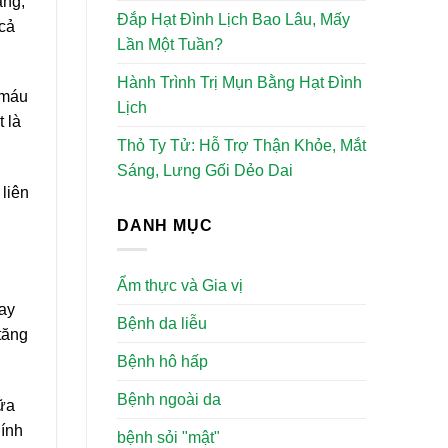
ăng,
Đắp Hạt Đình Lịch Bao Lâu, Mấy
 cả
Lần Một Tuần?
Hành Trình Trị Mụn Bằng Hạt Đình
 máu
Lịch
 là
Thỏ Ty Tử: Hỗ Trợ Thận Khỏe, Mắt
Sáng, Lưng Gối Dẻo Dai
 liên
DANH MỤC
Ẩm thực và Gia vị
hay
Bệnh da liễu
 tăng
Bệnh hô hấp
Bệnh ngoài da
ữa
hính
bệnh sỏi "mật"