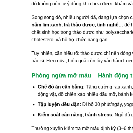
đó không nên tự ý dùng khi chưa được khám và 
Song song đó, nhiều người đã, đang lựa chọn c
nấm lim xanh, trà thảo dược, tinh nghệ…
để h
chất sinh học trong thảo dược như polysaccharid
cholesterol và hỗ trợ chức năng gan.
Tuy nhiên, cần hiểu rõ: thảo dược chỉ nên đóng v
bác sĩ. Hơn nữa, hiệu quả còn tùy vào hàm lượn
Phòng ngừa mỡ máu – Hành động từ
Chế độ ăn cân bằng:
Tăng cường rau xanh, t
động vật, đồ chiên xào nhiều dầu mỡ, bánh k
Tập luyện đều đặn:
Đi bộ 30 phút/ngày, yoga
Kiểm soát cân nặng, tránh stress:
Ngủ đủ g
Thường xuyên kiểm tra mỡ máu định kỳ (3–6 thá