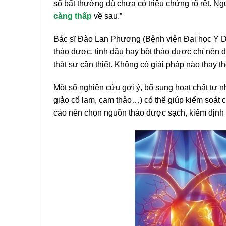
số bất thường dù chưa có triệu chứng rõ rệt. Ng
càng thấp
về sau.”
Bác sĩ Đào Lan Phương (Bệnh viện Đại học Y D
thảo dược, tinh dầu hay bột thảo dược chỉ nên đ
thật sự cần thiết. Không có giải pháp nào thay 
Một số nghiên cứu gợi ý, bổ sung hoạt chất tự nh
giảo cổ lam, cam thảo…) có thể giúp kiểm soát
cáo nên chọn nguồn thảo dược sạch, kiểm định 