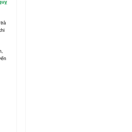
quỵ
trà
khi
h,
yến