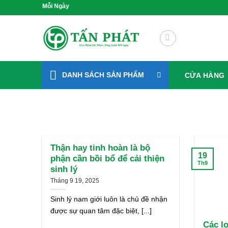
Bỏ
g Xanh Mỗi Ngày
qua
nội
dung
DANH SÁCH SẢN PHẨM
CỬA HÀNG
Thận hay tinh hoàn là bộ
19
phận cần bồi bổ để cải thiện
Th9
sinh lý
Tháng 9 19, 2025
Sinh lý nam giới luôn là chủ đề nhận
được sự quan tâm đặc biệt, [...]
Các lo