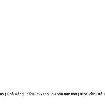
dây | Chè Vằng | nấm lim xanh | nụ hoa tam thất | rượu cần | trá