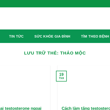
TIN TỨC
SỨC KHỎE GIA ĐÌNH
TÌM THEO BỆNH
LƯU TRỮ THẺ:
THẢO MỘC
19
Th9
ại testosterone ngoại
Cách làm tăng testoster