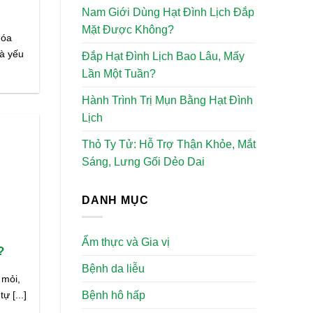
Nam Giới Dùng Hạt Đình Lịch Đắp
Mặt Được Không?
hóa
là yếu
Đắp Hạt Đình Lịch Bao Lâu, Mấy
Lần Một Tuần?
Hành Trình Trị Mụn Bằng Hạt Đình
Lịch
Thỏ Ty Tử: Hỗ Trợ Thận Khỏe, Mắt
Sáng, Lưng Gối Dẻo Dai
DANH MỤC
Ẩm thực và Gia vị
?
Bệnh da liễu
 mỏi,
 [...]
Bệnh hô hấp