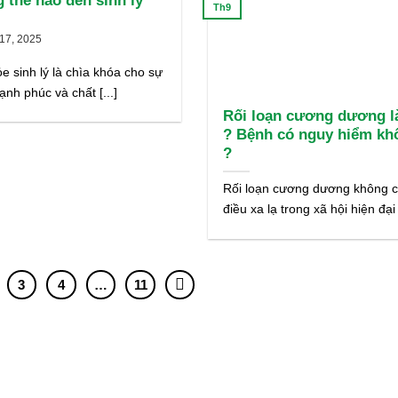
 thế nào đến sinh lý
Th9
?
17, 2025
e sinh lý là chìa khóa cho sự
hạnh phúc và chất [...]
Rối loạn cương dương là
? Bệnh có nguy hiểm kh
?
Rối loạn cương dương không c
điều xa lạ trong xã hội hiện đại [
3
4
…
11