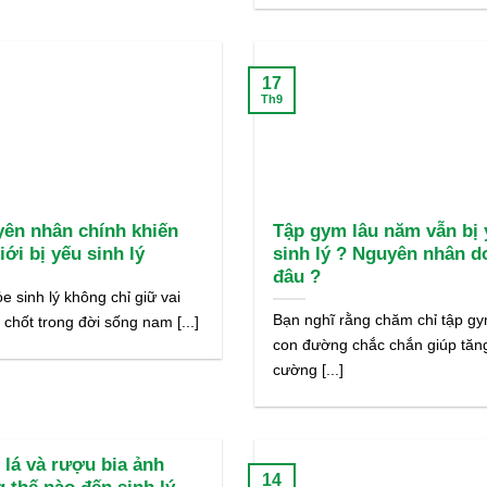
17
Th9
yên nhân chính khiến
Tập gym lâu năm vẫn bị 
ới bị yếu sinh lý
sinh lý ? Nguyên nhân d
đâu ?
e sinh lý không chỉ giữ vai
Bạn nghĩ rằng chăm chỉ tập gy
n chốt trong đời sống nam [...]
con đường chắc chắn giúp tăn
cường [...]
 lá và rượu bia ảnh
14