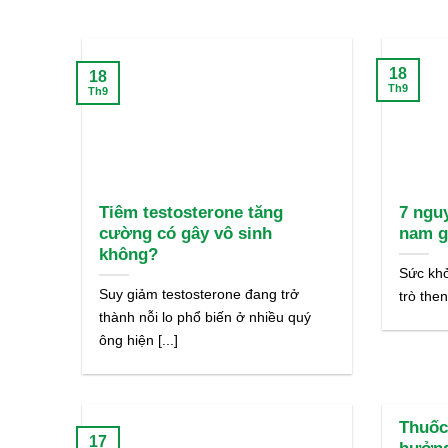
18
18
Th9
Th9
Tiêm testosterone tăng
7 ngu
cường có gây vô sinh
nam gi
không?
Sức khỏ
Suy giảm testosterone đang trở
trò the
thành nỗi lo phổ biến ở nhiều quý
ông hiện [...]
Thuốc
17