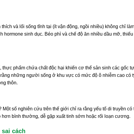
thích và lối sống tĩnh tại (ít vận động, ngồi nhiều) không chỉ là
nh hormone sinh dục. Béo phì và chế độ ăn nhiều dầu mỡ, thiếu
í, thực phẩm chứa chất độc hại khiến cơ thể sản sinh các gốc tự
o rằng những người sống ở khu vực có mức độ ô nhiễm cao có t
ông thôn.
 Một số nghiên cứu trên thế giới chỉ ra rằng yếu tố di truyền có 
hấp hơn bình thường, dễ gặp xuất tinh sớm hoặc rối loạn cương.
 sai cách