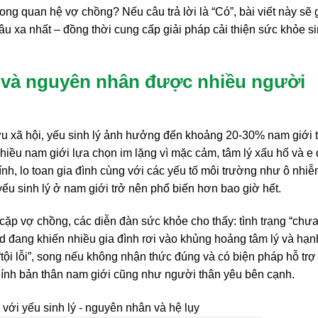
trong quan hệ vợ chồng? Nếu câu trả lời là “Có”, bài viết này sẽ 
xa nhất – đồng thời cung cấp giải pháp cải thiện sức khỏe si
m và nguyên nhân được nhiều người
ứu xã hội, yếu sinh lý ảnh hưởng đến khoảng 20-30% nam giới 
nhiều nam giới lựa chọn im lặng vì mặc cảm, tâm lý xấu hổ và e
hính, lo toan gia đình cùng với các yếu tố môi trường như ô nhiễ
ếu sinh lý ở nam giới trở nên phổ biến hơn bao giờ hết.
ặp vợ chồng, các diễn đàn sức khỏe cho thấy: tình trạng “chưa
d đang khiến nhiều gia đình rơi vào khủng hoảng tâm lý và hạn
“tội lỗi”, song nếu không nhận thức đúng và có biện pháp hỗ trợ
 chính bản thân nam giới cũng như người thân yêu bên cạnh.