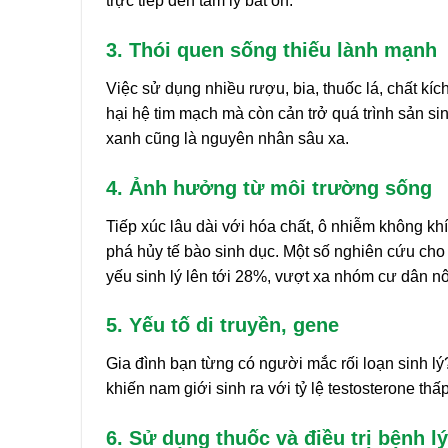
trực tiếp đến tâm lý bất ổn.
3. Thói quen sống thiếu lành mạnh
Việc sử dụng nhiều rượu, bia, thuốc lá, chất kích 
hại hệ tim mạch mà còn cản trở quá trình sản si
xanh cũng là nguyên nhân sâu xa.
4. Ảnh hưởng từ môi trường sống
Tiếp xúc lâu dài với hóa chất, ô nhiễm không kh
phá hủy tế bào sinh dục. Một số nghiên cứu ch
yếu sinh lý lên tới 28%, vượt xa nhóm cư dân n
5. Yếu tố di truyền, gene
Gia đình bạn từng có người mắc rối loạn sinh lý?
khiến nam giới sinh ra với tỷ lệ testosterone t
6. Sử dụng thuốc và điều trị bệnh lý