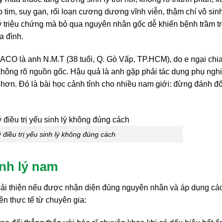
 tim, suy gan, rối loạn cương dương vĩnh viễn, thậm chí vô sin
lý triệu chứng mà bỏ qua nguyên nhân gốc dễ khiến bệnh trầm t
a đình.
O là anh N.M.T (38 tuổi, Q. Gò Vấp, TP.HCM), do e ngại chia
không rõ nguồn gốc. Hậu quả là anh gặp phải tác dụng phụ ngh
n hơn. Đó là bài học cảnh tỉnh cho nhiều nam giới: đừng đánh đổ
ý điều trị yếu sinh lý không đúng cách
inh lý nam
 cải thiện nếu được nhận diện đúng nguyên nhân và áp dụng cá
ên thực tế từ chuyên gia: