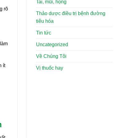
Tai, mũi, họng
g rõ
Thảo dược điều trị bệnh đường
tiêu hóa
Tin tức
 làm
Uncategorized
Về Chúng Tôi
 ít
Vị thuốc hay
h
uất