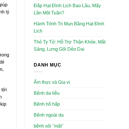
giúp
Đắp Hạt Đình Lịch Bao Lâu, Mấy
nh lý
Lần Một Tuần?
Hành Trình Trị Mụn Bằng Hạt Đình
Lịch
Thỏ Ty Tử: Hỗ Trợ Thận Khỏe, Mắt
Sáng, Lưng Gối Dẻo Dai
trong
 dè
DANH MỤC
m,
Ẩm thực và Gia vị
 tới
Bệnh da liễu
h
 kịp
Bệnh hô hấp
Bệnh ngoài da
bệnh sỏi "mật"