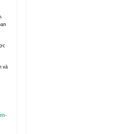
n
bạn
ược
n và
nh-