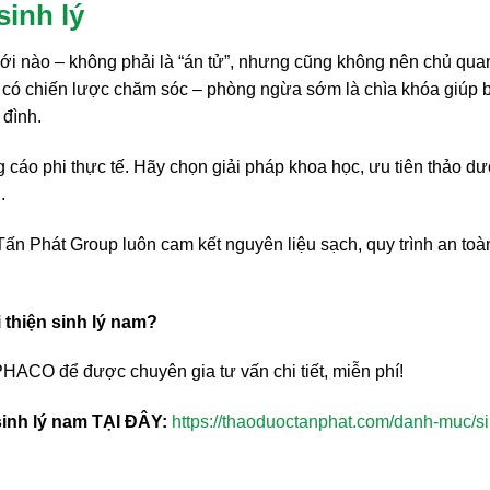
inh lý
giới nào – không phải là “án tử”, nhưng cũng không nên chủ qua
 có chiến lược chăm sóc – phòng ngừa sớm là chìa khóa giúp 
 đình.
 cáo phi thực tế. Hãy chọn giải pháp khoa học, ưu tiên thảo d
.
 Phát Group luôn cam kết nguyên liệu sạch, quy trình an toà
 thiện sinh lý nam?
PHACO để được chuyên gia tư vấn chi tiết, miễn phí!
inh lý nam TẠI ĐÂY:
https://thaoduoctanphat.com/danh-muc/si