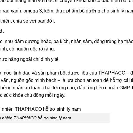
rao đổi thẳng thắn với bác sĩ chuyên khoa khi có dấu hiệu bất ổ
ng rau xanh, omega 3, kẽm, thực phẩm bổ dưỡng cho sinh lý na
 thiền, chia sẻ với bạn đời.
á.
ợc, như dâm dương hoắc, ba kích, nhân sâm, đông trùng hạ th
nh, có nguồn gốc rõ ràng.
ức năng ngoài chỉ định y tế.
ảo mộc, tinh dầu và sản phẩm bột dược liệu của THAPHACO – 
 vấn, nguồn gốc minh bạch – là lựa chọn an toàn để hỗ trợ cải t
chứng nhận an toàn, chất lượng cao, đáp ứng tiêu chuẩn GMP,
c sức khỏe chủ động mỗi ngày.
n nhiên THAPHACO hỗ trợ sinh lý nam