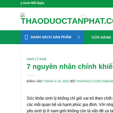
Bỏ
Sống Xanh Mỗi Ngày
qua
nội
dung
DANH SÁCH SẢN PHẨM
CỬA HÀNG
SINH LÝ NAM
7 nguyên nhân chính khiến
ĐĂNG VÀO
THÁNG 9 18, 2025
BỞI
THAPHACO.COM.VN@GM
Sức khỏe sinh lý không chỉ giữ vai trò then ch
các mối quan hệ và hạnh phúc gia đình. Với nhịp
yếu sinh lý ở nam giới không còn là vấn đề xa l