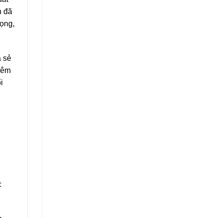
h đã
rọng,
 sẻ
iêm
i
c