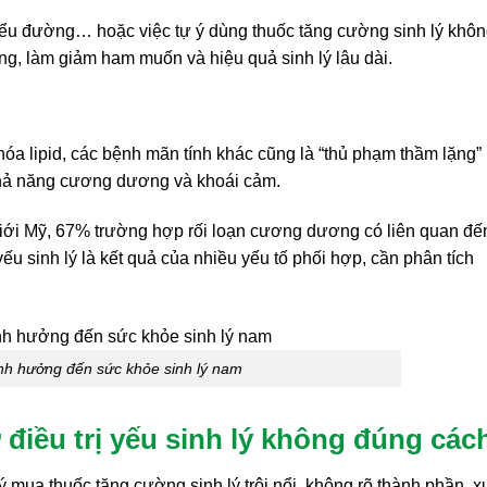
 tiểu đường… hoặc việc tự ý dùng thuốc tăng cường sinh lý khôn
ng, làm giảm ham muốn và hiệu quả sinh lý lâu dài.
hóa lipid, các bệnh mãn tính khác cũng là “thủ phạm thầm lặng”
khả năng cương dương và khoái cảm.
iới Mỹ, 67% trường hợp rối loạn cương dương có liên quan đến
ếu sinh lý là kết quả của nhiều yếu tố phối hợp, cần phân tích
nh hưởng đến sức khỏe sinh lý nam
 điều trị yếu sinh lý không đúng các
ý mua thuốc tăng cường sinh lý trôi nổi, không rõ thành phần, x