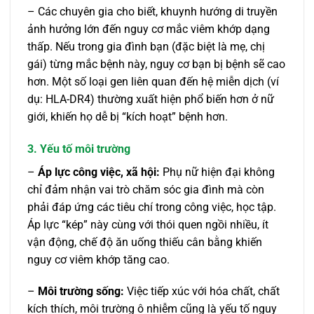
– Các chuyên gia cho biết, khuynh hướng di truyền
ảnh hưởng lớn đến nguy cơ mắc viêm khớp dạng
thấp. Nếu trong gia đình bạn (đặc biệt là mẹ, chị
gái) từng mắc bệnh này, nguy cơ bạn bị bệnh sẽ cao
hơn. Một số loại gen liên quan đến hệ miễn dịch (ví
dụ: HLA-DR4) thường xuất hiện phổ biến hơn ở nữ
giới, khiến họ dễ bị “kích hoạt” bệnh hơn.
3. Yếu tố môi trường
–
Áp lực công việc, xã hội:
Phụ nữ hiện đại không
chỉ đảm nhận vai trò chăm sóc gia đình mà còn
phải đáp ứng các tiêu chí trong công việc, học tập.
Áp lực “kép” này cùng với thói quen ngồi nhiều, ít
vận động, chế độ ăn uống thiếu cân bằng khiến
nguy cơ viêm khớp tăng cao.
–
Môi trường sống:
Việc tiếp xúc với hóa chất, chất
kích thích, môi trường ô nhiễm cũng là yếu tố nguy