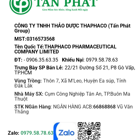
CÔNG TY TNHH THẢO DƯỢC THAPHACO (Tấn Phát
Group)
MST:0316573568
Tên Quốc Tế:THAPHACO PHARMACEUTICAL
COMPANY LIMITED
ĐT:
- 0906.35.63.35
Khiếu Nại
: 0979.58.78.63
Trưng Bày SP Bán Lẻ:
22/21 Đường Số 21, P8 Gò Vấp,
TP.HCM
Vùng Trồng:
Thôn 7, Xã M'Leo, Huyện Ea súp, Tỉnh
Đắk Lắk
Nhà Máy SX:
Cụm Công Nghiệp Tân An, TP.Buôn Ma
Thuột
STK NGân Hàng
: NGÂN HÀNG ACB:
66868868
Vũ Văn
Thắng
Zalo:
0979.58.78.63