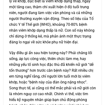
lý về khớp, đặc biệt là viêm khớp dạng thấp, ngày
một tăng cao, thậm chí xuất hiện ở độ tuổi trung
niên, người đang làm việc văn phòng và cả những
người thường xuyên vận động. Theo số liệu của Tổ
chức Y tế Thế giới (WHO), khoảng 70-80% bệnh
nhân viêm khớp dạng thấp là nữ. Con số này không
chỉ dừng ở thống kê, mà phản ánh một thực trạng
đáng lo ngại về sức khỏe phụ nữ hiện đại.
Vậy điều gì ẩn sau hiện tượng này? Phải chăng lối
sống, áp lực công việc, thiên chức làm mẹ, hay
những yếu tố sinh học đặc thù đã khiến nữ giới “dễ
tổn thương” hơn trước căn bệnh này? Rất nhiều chị
em từng nghĩ rằng, chỉ người lớn tuổi mới bị viêm
khớp, hoặc “bệnh này của đàn ông nặng nhọc”.
Song thực tế, ai cũng có thể mắc phải và nữ giới còn
là nhóm nguy cơ cao nhất. Chính vì thế, việc tìm
hiểu kỹ nguyên nhân giúp bạn chủ động phòng