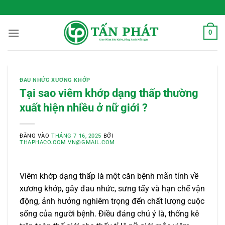
Bỏ
 Sống Xanh Mỗi Ngày
qua
nội
0
dung
ĐAU NHỨC XƯƠNG KHỚP
Tại sao viêm khớp dạng thấp thường
xuất hiện nhiều ở nữ giới ?
ĐĂNG VÀO
THÁNG 7 16, 2025
BỞI
THAPHACO.COM.VN@GMAIL.COM
Viêm khớp dạng thấp là một căn bệnh mãn tính về
xương khớp, gây đau nhức, sưng tấy và hạn chế vận
động, ảnh hưởng nghiêm trọng đến chất lượng cuộc
sống của người bệnh. Điều đáng chú ý là, thống kê