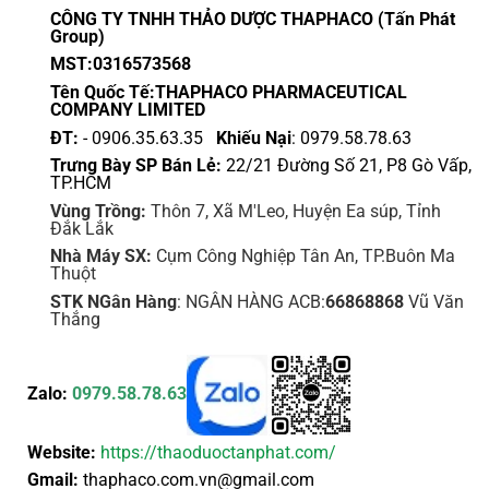
CÔNG TY TNHH THẢO DƯỢC THAPHACO (Tấn Phát
Group)
MST:0316573568
Tên Quốc Tế:THAPHACO PHARMACEUTICAL
COMPANY LIMITED
ĐT:
- 0906.35.63.35
Khiếu Nại
: 0979.58.78.63
Trưng Bày SP Bán Lẻ:
22/21 Đường Số 21, P8 Gò Vấp,
TP.HCM
Vùng Trồng:
Thôn 7, Xã M'Leo, Huyện Ea súp, Tỉnh
Đắk Lắk
Nhà Máy SX:
Cụm Công Nghiệp Tân An, TP.Buôn Ma
Thuột
STK NGân Hàng
: NGÂN HÀNG ACB:
66868868
Vũ Văn
Thắng
Zalo:
0979.58.78.63
Website:
https://thaoduoctanphat.com/
Gmail:
thaphaco.com.vn@gmail.com