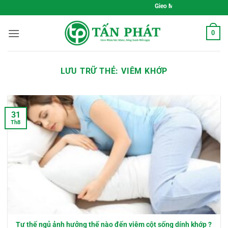
Bỏ
Gieo Mầm Sức Khỏe, Sống Xanh Mỗi
qua
nội
0
dung
LƯU TRỮ THẺ:
VIÊM KHỚP
31
Th8
Tư thế ngủ ảnh hưởng thế nào đến viêm cột sống dính khớp ?