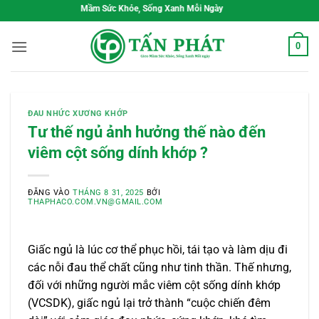
Bỏ
Gieo Mầm Sức Khỏe, Sống Xanh Mỗi Ngày
qua
nội
0
dung
ĐAU NHỨC XƯƠNG KHỚP
Tư thế ngủ ảnh hưởng thế nào đến
viêm cột sống dính khớp ?
ĐĂNG VÀO
THÁNG 8 31, 2025
BỞI
THAPHACO.COM.VN@GMAIL.COM
Giấc ngủ là lúc cơ thể phục hồi, tái tạo và làm dịu đi
các nỗi đau thể chất cũng như tinh thần. Thế nhưng,
đối với những người mắc viêm cột sống dính khớp
(VCSDK), giấc ngủ lại trở thành “cuộc chiến đêm