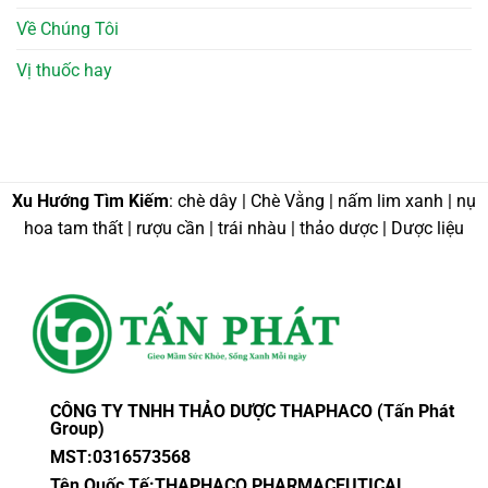
Về Chúng Tôi
Vị thuốc hay
Xu Hướng Tìm Kiếm
: chè dây | Chè Vằng | nấm lim xanh | nụ
hoa tam thất | rượu cần | trái nhàu | thảo dược | Dược liệu
CÔNG TY TNHH THẢO DƯỢC THAPHACO (Tấn Phát
Group)
MST:0316573568
Tên Quốc Tế:THAPHACO PHARMACEUTICAL