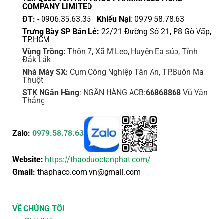
COMPANY LIMITED
ĐT:
- 0906.35.63.35
Khiếu Nại
: 0979.58.78.63
Trưng Bày SP Bán Lẻ:
22/21 Đường Số 21, P8 Gò Vấp,
TP.HCM
Vùng Trồng:
Thôn 7, Xã M'Leo, Huyện Ea súp, Tỉnh
Đắk Lắk
Nhà Máy SX:
Cụm Công Nghiệp Tân An, TP.Buôn Ma
Thuột
STK NGân Hàng
: NGÂN HÀNG ACB:
66868868
Vũ Văn
Thắng
Zalo:
0979.58.78.63
Website:
https://thaoduoctanphat.com/
Gmail:
thaphaco.com.vn@gmail.com
VỀ CHÚNG TÔI