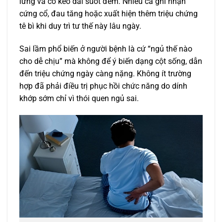
lưng và cổ kéo dài suốt đêm. Nhiều ca ghi nhận
cứng cổ, đau tăng hoặc xuất hiện thêm triệu chứng
tê bì khi duy trì tư thế này lâu ngày.
Sai lầm phổ biến ở người bệnh là cứ “ngủ thế nào
cho dễ chịu” mà không để ý biến dạng cột sống, dẫn
đến triệu chứng ngày càng nặng. Không ít trường
hợp đã phải điều trị phục hồi chức năng do dính
khớp sớm chỉ vì thói quen ngủ sai.