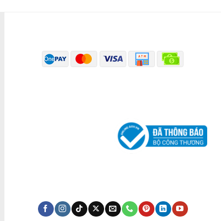
PHƯƠNG THỨC THANH TOÁN
ĐÃ THÔNG BÁO BỘ CÔNG THƯƠNG
KÊNH TRUYỀN THÔNG