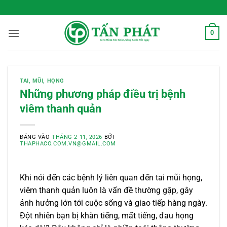
Bỏ
 Sống Xanh Mỗi Ngày
qua
nội
0
dung
TAI, MŨI, HỌNG
Những phương pháp điều trị bệnh
viêm thanh quản
ĐĂNG VÀO
THÁNG 2 11, 2026
BỞI
THAPHACO.COM.VN@GMAIL.COM
Khi nói đến các bệnh lý liên quan đến tai mũi họng,
viêm thanh quản luôn là vấn đề thường gặp, gây
ảnh hưởng lớn tới cuộc sống và giao tiếp hàng ngày.
Đột nhiên bạn bị khàn tiếng, mất tiếng, đau họng