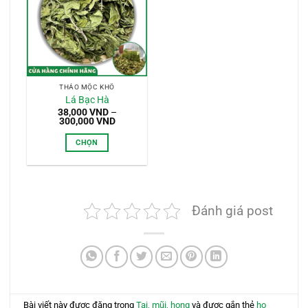
THẢO MỘC KHÔ
Lá Bạc Hà
38,000
VND
–
Khoảng
300,000
VND
giá:
từ
CHỌN
38,000 VND
đến
Sản
300,000 VND
phẩm
này
có
Đánh giá post
nhiều
biến
thể.
Các
tùy
chọn
có
Bài viết này được đăng trong
Tai, mũi, họng
và được gắn thẻ
ho