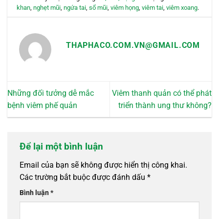
thể
khan
,
nghẹt mũi
,
ngứa tai
,
sổ mũi
,
viêm họng
,
viêm tai
,
viêm xoang
.
được
chọn
trên
THAPHACO.COM.VN@GMAIL.COM
trang
sản
phẩm
Những đối tưởng dễ mắc
Viêm thanh quản có thể phát
bệnh viêm phế quản
triển thành ung thư không?
Để lại một bình luận
Email của bạn sẽ không được hiển thị công khai.
Các trường bắt buộc được đánh dấu
*
Bình luận
*