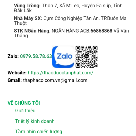
Vùng Trồng:
Thôn 7, Xã M'Leo, Huyện Ea súp, Tỉnh
Đắk Lắk
Nhà Máy SX:
Cụm Công Nghiệp Tân An, TP.Buôn Ma
Thuột
STK NGân Hàng
: NGÂN HÀNG ACB:
66868868
Vũ Văn
Thắng
Zalo:
0979.58.78.63
Website:
https://thaoduoctanphat.com/
Gmail:
thaphaco.com.vn@gmail.com
VỀ CHÚNG TÔI
Giới thiệu
Triết lý kinh doanh
Tầm nhìn chiến lượng