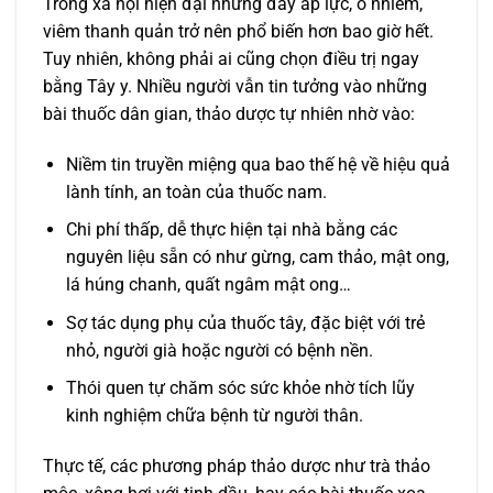
Trong xã hội hiện đại nhưng đầy áp lực, ô nhiễm,
viêm thanh quản trở nên phổ biến hơn bao giờ hết.
Tuy nhiên, không phải ai cũng chọn điều trị ngay
bằng Tây y. Nhiều người vẫn tin tưởng vào những
bài thuốc dân gian, thảo dược tự nhiên nhờ vào:
Niềm tin truyền miệng qua bao thế hệ về hiệu quả
lành tính, an toàn của thuốc nam.
Chi phí thấp, dễ thực hiện tại nhà bằng các
nguyên liệu sẵn có như gừng, cam thảo, mật ong,
lá húng chanh, quất ngâm mật ong…
Sợ tác dụng phụ của thuốc tây, đặc biệt với trẻ
nhỏ, người già hoặc người có bệnh nền.
Thói quen tự chăm sóc sức khỏe nhờ tích lũy
kinh nghiệm chữa bệnh từ người thân.
Thực tế, các phương pháp thảo dược như trà thảo