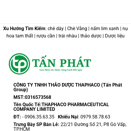
Xu Hướng Tìm Kiếm
: chè dây | Chè Vằng | nấm lim xanh | nụ
hoa tam thất | rượu cần | trái nhàu | thảo dược | Dược liệu
CÔNG TY TNHH THẢO DƯỢC THAPHACO (Tấn Phát
Group)
MST:0316573568
Tên Quốc Tế:THAPHACO PHARMACEUTICAL
COMPANY LIMITED
ĐT:
- 0906.35.63.35
Khiếu Nại
: 0979.58.78.63
Trưng Bày SP Bán Lẻ:
22/21 Đường Số 21, P8 Gò Vấp,
TP.HCM