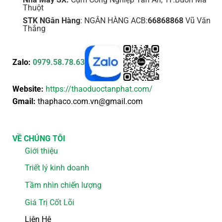
Thuột
STK NGân Hàng
: NGÂN HÀNG ACB:
66868868
Vũ Văn
Thắng
Zalo:
0979.58.78.63
Website:
https://thaoduoctanphat.com/
Gmail:
thaphaco.com.vn@gmail.com
VỀ CHÚNG TÔI
Giới thiệu
Triết lý kinh doanh
Tầm nhìn chiến lượng
Giá Trị Cốt Lõi
Liên Hệ