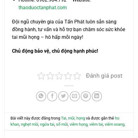
thaoduoctanphat.com
Đội ngũ chuyên gia của Tấn Phát luôn sẵn sàng
đồng hành, tư vấn và hỗ trợ bạn chăm sóc sức khỏe
tai mũi họng – hô hấp mỗi ngày!
Chủ động bảo vệ, chủ động hạnh phúc!
Đánh giá post
Bài viết này được đăng trong
Tai, mũi, họng
và được gắn thẻ
ho
khan
,
nghẹt mũi
,
ngứa tai
,
sổ mũi
,
viêm họng
,
viêm tai
,
viêm xoang
.