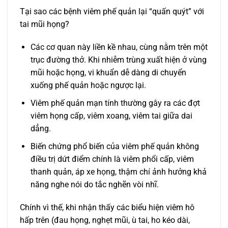
Tại sao các bệnh viêm phế quản lại “quấn quýt” với
tai mũi họng?
Các cơ quan này liền kề nhau, cùng nằm trên một
trục đường thở. Khi nhiễm trùng xuất hiện ở vùng
mũi hoặc họng, vi khuẩn dễ dàng di chuyển
xuống phế quản hoặc ngược lại.
Viêm phế quản mạn tính thường gây ra các đợt
viêm họng cấp, viêm xoang, viêm tai giữa dai
dẳng.
Biến chứng phổ biến của viêm phế quản không
điều trị dứt điểm chính là viêm phổi cấp, viêm
thanh quản, áp xe họng, thậm chí ảnh hưởng khả
năng nghe nói do tắc nghẽn vòi nhĩ.
Chính vì thế, khi nhận thấy các biểu hiện viêm hô
hấp trên (đau họng, nghẹt mũi, ù tai, ho kéo dài,