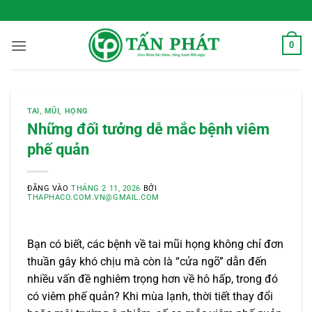
Bỏ
 Sống Xanh Mỗi Ngày
qua
nội
0
dung
TAI, MŨI, HỌNG
Những đối tưởng dễ mắc bệnh viêm
phế quản
ĐĂNG VÀO
THÁNG 2 11, 2026
BỞI
THAPHACO.COM.VN@GMAIL.COM
Bạn có biết, các bệnh về tai mũi họng không chỉ đơn
thuần gây khó chịu mà còn là “cửa ngõ” dẫn đến
nhiều vấn đề nghiêm trọng hơn về hô hấp, trong đó
có viêm phế quản? Khi mùa lạnh, thời tiết thay đổi