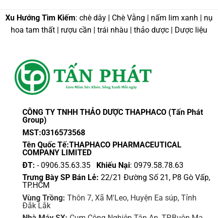
Xu Hướng Tìm Kiếm
: chè dây | Chè Vằng | nấm lim xanh | nụ
hoa tam thất | rượu cần | trái nhàu | thảo dược | Dược liệu
CÔNG TY TNHH THẢO DƯỢC THAPHACO (Tấn Phát
Group)
MST:0316573568
Tên Quốc Tế:THAPHACO PHARMACEUTICAL
COMPANY LIMITED
ĐT:
- 0906.35.63.35
Khiếu Nại
: 0979.58.78.63
Trưng Bày SP Bán Lẻ:
22/21 Đường Số 21, P8 Gò Vấp,
TP.HCM
Vùng Trồng:
Thôn 7, Xã M'Leo, Huyện Ea súp, Tỉnh
Đắk Lắk
Nhà Máy SX:
Cụm Công Nghiệp Tân An, TP.Buôn Ma