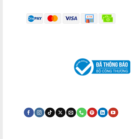
PHƯƠNG THỨC THANH TOÁN
ĐÃ THÔNG BÁO BỘ CÔNG THƯƠNG
KÊNH TRUYỀN THÔNG