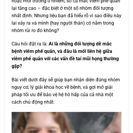
hoặc môi trường ô nhiễm, số ca mắc viêm phế quản
lại tăng cao – đặc biệt ở một số nhóm đối tượng
nhất định. Nhưng liệu bạn đã hiểu rõ vì sao điều này
lại xảy ra và mình (hay người thân) có nằm trong
nhóm rủi ro đó không?
Câu hỏi đặt ra là:
Ai là những đối tượng dễ mắc
bệnh viêm phế quản, và đâu là mối liên hệ giữa
viêm phế quản với các vấn đề tai mũi họng thường
gặp?
Bài viết dưới đây sẽ giúp bạn nhận diện đúng nhóm
nguy cơ, lý giải khoa học về bệnh, và gợi mở giải
pháp tối ưu để bảo vệ hệ hô hấp của cả nhà một
cách chủ động nhất.