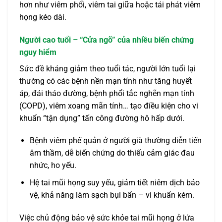
hơn như viêm phổi, viêm tai giữa hoặc tái phát viêm
họng kéo dài.
Người cao tuổi – “Cửa ngõ” của nhiều biến chứng
nguy hiểm
Sức đề kháng giảm theo tuổi tác, người lớn tuổi lại
thường có các bệnh nền mạn tính như tăng huyết
áp, đái tháo đường, bệnh phổi tắc nghẽn mạn tính
(COPD), viêm xoang mãn tính… tạo điều kiện cho vi
khuẩn “tận dụng” tấn công đường hô hấp dưới.
Bệnh viêm phế quản ở người già thường diễn tiến
âm thầm, dễ biến chứng do thiếu cảm giác đau
nhức, ho yếu.
Hệ tai mũi họng suy yếu, giảm tiết niêm dịch bảo
vệ, khả năng làm sạch bụi bẩn – vi khuẩn kém.
Việc chủ động bảo vệ sức khỏe tai mũi họng ở lứa