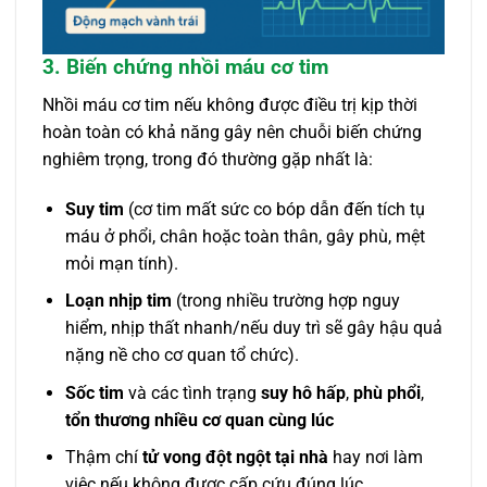
3. Biến chứng nhồi máu cơ tim
Nhồi máu cơ tim nếu không được điều trị kịp thời
hoàn toàn có khả năng gây nên chuỗi biến chứng
nghiêm trọng, trong đó thường gặp nhất là:
Suy tim
(cơ tim mất sức co bóp dẫn đến tích tụ
máu ở phổi, chân hoặc toàn thân, gây phù, mệt
mỏi mạn tính).
Loạn nhịp tim
(trong nhiều trường hợp nguy
hiểm, nhịp thất nhanh/nếu duy trì sẽ gây hậu quả
nặng nề cho cơ quan tổ chức).
Sốc tim
và các tình trạng
suy hô hấp
,
phù phổi
,
tổn thương nhiều cơ quan cùng lúc
Thậm chí
tử vong đột ngột tại nhà
hay nơi làm
việc nếu không được cấp cứu đúng lúc.