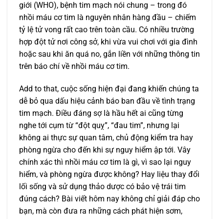
giới (WHO), bệnh tim mạch nói chung – trong đó
nhồi máu cơ tim là nguyên nhân hàng đầu – chiếm
tỷ lệ tử vong rất cao trên toàn cầu. Có nhiều trường
hợp đột tử nơi công sở, khi vừa vui chơi với gia đình
hoặc sau khi ăn quá no, gắn liền với những thông tin
trên báo chí về nhồi máu cơ tim.
Add to that, cuộc sống hiện đại đang khiến chúng ta
dễ bỏ qua dấu hiệu cảnh báo ban đầu về tình trạng
tim mạch. Điều đáng sợ là hầu hết ai cũng từng
nghe tới cụm từ “đột quỵ”, “đau tim”, nhưng lại
không ai thực sự quan tâm, chủ động kiểm tra hay
phòng ngừa cho đến khi sự nguy hiểm ập tới. Vây
chính xác thì nhồi máu cơ tim là gì, vì sao lại nguy
hiểm, và phòng ngừa được không? Hay liệu thay đổi
lối sống và sử dụng thảo dược có bảo vệ trái tim
đúng cách? Bài viết hôm nay không chỉ giải đáp cho
bạn, mà còn đưa ra những cách phát hiện sơm,