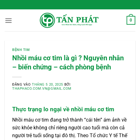
Bỏ
 Sống Xanh Mỗi Ngày
qua
nội
0
dung
BỆNH TIM
Nhồi máu cơ tim là gì ? Nguyên nhân
– biến chứng – cách phòng bệnh
ĐĂNG VÀO
THÁNG 5 20, 2025
BỞI
THAPHACO.COM.VN@GMAIL.COM
Thực trạng lo ngại về nhồi máu cơ tim
Nhồi máu cơ tim đang trở thành “cái tên” ám ảnh về
sức khỏe không chỉ riêng người cao tuổi mà còn cả
người trẻ tuổi sống tại đô thị. Theo Tổ chức Y tế Thế