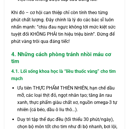
Khi đó – cơ hội can thiệp chỉ còn tính theo từng
phút chất lượng. Đây chính là lý do các bác sĩ luôn
nhấn mạnh: “chịu đau ngực không tới mức kiệt sức
tuyệt đối KHÔNG PHẢI tin hiệu triệu bình”. Đừng để
phút vàng trôi qua đáng tiếc!
4. Những cách phòng tránh nhồi máu cơ
tim
4.1. Lối sống khoa học là “liều thuốc vàng” cho tim
mạch
Ưu tiên THỰC PHẨM THIÊN NHIÊN, hạn chế dầu
mỡ, các loại thịt đỏ, ngọt nhân tạo; tăng ăn rau
xanh, thực phẩm giàu chất xơ, nguồn omega-3 tự
nhiên (cá béo, dầu ô liu thô…).
Duy trì tập thể dục đều (tối thiểu 30 phút/ngày),
chọn bộ môn tốt cho tim như đi bộ nhanh, bơi lội,