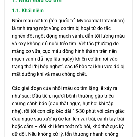
1. Nhồi máu cơ tim
1.1. Khái niệm
Nhồi máu cơ tim (tên quốc tế: Myocardial Infarction)
là tình trạng một vùng cơ tim bị hoại tử do tắc
nghẽn đột ngột động mạch vành, dẫn tới lượng máu
và oxy không đủ nuôi trẻo tim. Vết tắc (thường do
mảng xơ vữa, cục máu đông hình thành trên nền
mạch vành đã hẹp lâu ngày) khiến cơ tim rơi vào
trạng thái ‘bị bóp nghẹt’, các tế bào tại khu vực đó bị
mất dưỡng khí và mau chóng chết.
Các giai đoạn của nhồi máu cơ tim lặng lẽ xảy ra
như sau: Đầu tiên, người bệnh thường gặp triệu
chứng cảnh báo (đau thắt ngực, hụt hơi khi tập
nhẹ), rồi tới cơn cấp kéo dài 15-30 phút với cảm giác
đau ngực sau xương ức lan lên vai trái, cánh tay trái
hoặc cằm – đôi khi kèm toát mồ hôi, khó thở cực kỳ
dữ dội. Nếu không xử lý, tổn thương nhanh chóng