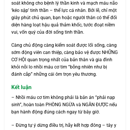
soát không cho bệnh lý thần kinh và mạch máu não
‘kéo sập’ tinh thần – thể lực cá nhân. Bởi lẽ, chỉ một
giây phút chủ quan, bạn hoặc người thân có thể đối
diện hàng loạt hậu quả thảm khốc, tước đoạt niềm
vui, vốn quý của đời sống tinh thần.
Càng chủ động càng kiểm soát được lối sống, càng
sớm động viên can thiệp, càng bảo vệ được NHỮNG
CƠ HỘI quan trọng nhất của bản thân và gia đình
khỏi nỗi lo nhồi máu cơ tim “bỗng nhiên như bị
đánh cắp” những cái ôm trọn yêu thương.
Kết luận
– Nhồi máu cơ tim không phải là bản án “phải nạp
sinh”, hoàn toàn PHÒNG NGỪA và NGĂN ĐƯỢC nếu
bạn hành động đúng cách ngay từ bây giờ.
– Đừng tự ý dừng điều trị, hãy kết hợp đông – tây y