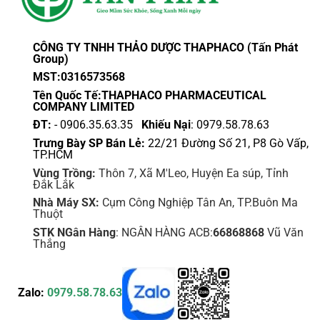
CÔNG TY TNHH THẢO DƯỢC THAPHACO (Tấn Phát
Group)
MST:0316573568
Tên Quốc Tế:THAPHACO PHARMACEUTICAL
COMPANY LIMITED
ĐT:
- 0906.35.63.35
Khiếu Nại
: 0979.58.78.63
Trưng Bày SP Bán Lẻ:
22/21 Đường Số 21, P8 Gò Vấp,
TP.HCM
Vùng Trồng:
Thôn 7, Xã M'Leo, Huyện Ea súp, Tỉnh
Đắk Lắk
Nhà Máy SX:
Cụm Công Nghiệp Tân An, TP.Buôn Ma
Thuột
STK NGân Hàng
: NGÂN HÀNG ACB:
66868868
Vũ Văn
Thắng
Zalo:
0979.58.78.63