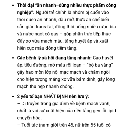
Thời đại “ăn nhanh–dùng nhiều thực phẩm công
nghiệp”:
Người trẻ chính là nhóm bị cuốn vào
thói quen ăn nhanh, dầu mỡ, thức ăn chế biến
sẵn giàu trans-fat, đồng thời uống nhiều rượu bia
và nước ngọt có gas – góp phần trực tiếp thúc
đẩy xơ vữa mạch máu, tăng huyết áp và xuất
hiện cục máu đông tiềm tàng.
Các bệnh lý xã hội đang tăng nhanh:
Cao huyết
áp, tiểu đường, mỡ máu rối loạn – “bộ ba vàng”
gây hao mòn lớp nội mạc mạch và châm ngòi
cho hiện tượng mảng xơ vữa bám dính, gây lòng
mạch thu hẹp nhanh chóng.
2 yếu tố bạn NHẤT ĐỊNH nên lưu ý:
– Di truyền trong gia đình về bệnh mạch vành,
nhất là với sự xuất hiện của nền tảng gen lỗi lipid
chuyển hóa.
– Tuổi tác (nam giới trên 45, nữ trên 55 tuổi có