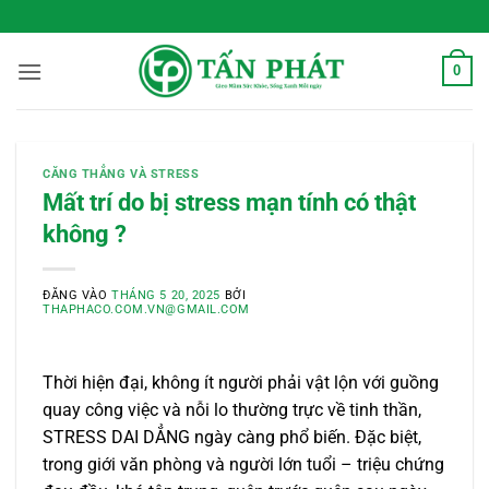
Bỏ
 Sống Xanh Mỗi Ngày
qua
nội
0
dung
CĂNG THẲNG VÀ STRESS
Mất trí do bị stress mạn tính có thật
không ?
ĐĂNG VÀO
THÁNG 5 20, 2025
BỞI
THAPHACO.COM.VN@GMAIL.COM
Thời hiện đại, không ít người phải vật lộn với guồng
quay công việc và nỗi lo thường trực về tinh thần,
STRESS DAI DẲNG ngày càng phổ biến. Đặc biệt,
trong giới văn phòng và người lớn tuổi – triệu chứng