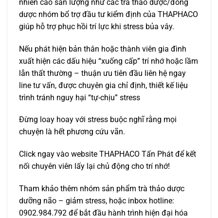
nhiên cao sản lượng như các trà thảo dược/đông
dược nhóm bổ trợ đầu tư kiểm định của THAPHACO
giúp hỗ trợ phục hồi trí lực khi stress bủa vây.
Nếu phát hiện bản thân hoặc thành viên gia đình
xuất hiện các dấu hiệu “xuống cấp” trí nhớ hoặc lầm
lẫn thất thường – thuận ưu tiên đầu liên hệ ngay
line tư vấn, được chuyên gia chỉ định, thiết kế liệu
trình tránh nguy hại “tự-chịu” stress
Đừng loay hoay với stress buộc nghĩ rằng mọi
chuyện là hết phương cứu vãn.
Click ngay vào website THAPHACO Tấn Phát để kết
nối chuyên viên lấy lại chủ động cho trí nhớ!
Tham khảo thêm nhóm sản phẩm trà thảo dược
dưỡng não – giảm stress, hoặc inbox hotline:
0902.984.792 để bắt đầu hành trình hiện đại hóa