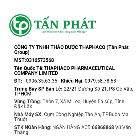
CÔNG TY TNHH THẢO DƯỢC THAPHACO (Tấn Phát
Group)
MST:0316573568
Tên Quốc Tế:THAPHACO PHARMACEUTICAL
COMPANY LIMITED
ĐT:
- 0906.35.63.35
Khiếu Nại
: 0979.58.78.63
Trưng Bày SP Bán Lẻ:
22/21 Đường Số 21, P8 Gò Vấp,
TP.HCM
Vùng Trồng:
Thôn 7, Xã M'Leo, Huyện Ea súp, Tỉnh
Đắk Lắk
Nhà Máy SX:
Cụm Công Nghiệp Tân An, TP.Buôn Ma
Thuột
STK NGân Hàng
: NGÂN HÀNG ACB:
66868868
Vũ Văn
Thắng