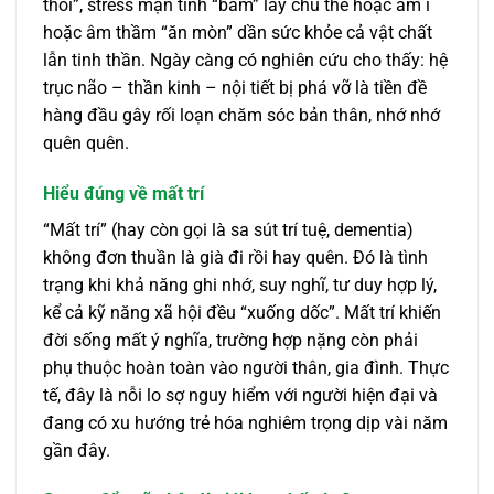
thôi”, stress mạn tính “bám” lấy chủ thể hoặc âm ỉ
hoặc âm thầm “ăn mòn” dần sức khỏe cả vật chất
lẫn tinh thần. Ngày càng có nghiên cứu cho thấy: hệ
trục não – thần kinh – nội tiết bị phá vỡ là tiền đề
hàng đầu gây rối loạn chăm sóc bản thân, nhớ nhớ
quên quên.
Hiểu đúng về mất trí
“Mất trí” (hay còn gọi là sa sút trí tuệ, dementia)
không đơn thuần là già đi rồi hay quên. Đó là tình
trạng khi khả năng ghi nhớ, suy nghĩ, tư duy hợp lý,
kể cả kỹ năng xã hội đều “xuống dốc”. Mất trí khiến
đời sống mất ý nghĩa, trường hợp nặng còn phải
phụ thuộc hoàn toàn vào người thân, gia đình. Thực
tế, đây là nỗi lo sợ nguy hiểm với người hiện đại và
đang có xu hướng trẻ hóa nghiêm trọng dịp vài năm
gần đây.