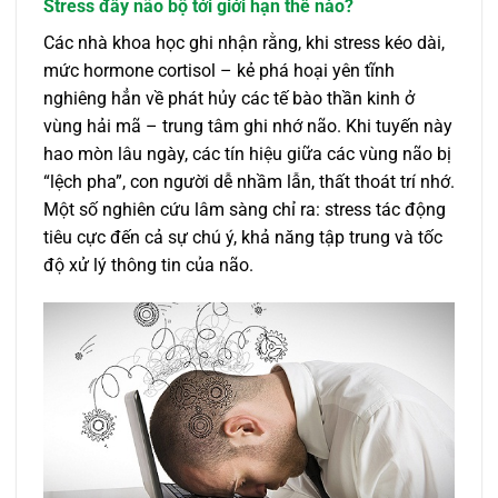
Stress đẩy não bộ tới giới hạn thế nào?
Các nhà khoa học ghi nhận rằng, khi stress kéo dài,
mức hormone cortisol – kẻ phá hoại yên tĩnh
nghiêng hẳn về phát hủy các tế bào thần kinh ở
vùng hải mã – trung tâm ghi nhớ não. Khi tuyến này
hao mòn lâu ngày, các tín hiệu giữa các vùng não bị
“lệch pha”, con người dễ nhầm lẫn, thất thoát trí nhớ.
Một số nghiên cứu lâm sàng chỉ ra: stress tác động
tiêu cực đến cả sự chú ý, khả năng tập trung và tốc
độ xử lý thông tin của não.