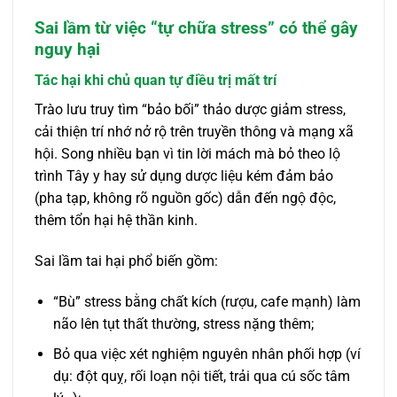
Sai lầm từ việc “tự chữa stress” có thể gây
nguy hại
Tác hại khi chủ quan tự điều trị mất trí
Trào lưu truy tìm “bảo bối” thảo dược giảm stress,
cải thiện trí nhớ nở rộ trên truyền thông và mạng xã
hội. Song nhiều bạn vì tin lời mách mà bỏ theo lộ
trình Tây y hay sử dụng dược liệu kém đảm bảo
(pha tạp, không rõ nguồn gốc) dẫn đến ngộ độc,
thêm tổn hại hệ thần kinh.
Sai lầm tai hại phổ biến gồm:
“Bù” stress bằng chất kích (rượu, cafe mạnh) làm
não lên tụt thất thường, stress nặng thêm;
Bỏ qua việc xét nghiệm nguyên nhân phối hợp (ví
dụ: đột quỵ, rối loạn nội tiết, trải qua cú sốc tâm