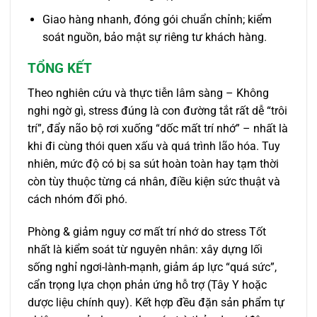
Giao hàng nhanh, đóng gói chuẩn chỉnh; kiểm
soát nguồn, bảo mật sự riêng tư khách hàng.
TỔNG KẾT
Theo nghiên cứu và thực tiễn lâm sàng – Không
nghi ngờ gì, stress đúng là con đường tắt rất dễ “trôi
trí”, đẩy não bộ rơi xuống “dốc mất trí nhớ” – nhất là
khi đi cùng thói quen xấu và quá trình lão hóa. Tuy
nhiên, mức độ có bị sa sút hoàn toàn hay tạm thời
còn tùy thuộc từng cá nhân, điều kiện sức thuật và
cách nhóm đối phó.
Phòng & giảm nguy cơ mất trí nhớ do stress Tốt
nhất là kiểm soát từ nguyên nhân: xây dựng lối
sống nghỉ ngơi-lành-mạnh, giảm áp lực “quá sức”,
cẩn trọng lựa chọn phản ứng hỗ trợ (Tây Y hoặc
dược liệu chính quy). Kết hợp đều đặn sản phẩm tự