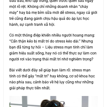
đau đầu, khó tập trung, quên trước quên sau ngày
một rõ rệt. Không chỉ những doanh nhân “cháy
máy” hay bà mẹ bỉm sữa mới dễ stress, ngay cả giới
trẻ cũng đang gánh chịu hậu quả do áp lực học
hành, sự cạnh tranh xã hội.
Có một thông điệp khiến nhiều người hoang mang:
“Cẩn thận kẻo bị mất trí do stress kéo dài.” Nhưng
bạn đã từng tự hỏi – Liệu stress mạn tính chỉ làm
giảm hiệu suất sống, hay nó có thể thực sự làm con
người rơi vào trạng thái mất trí nhớ nghiêm trọng?
Bài viết dưới đây sẽ giúp bạn làm rõ: stress mạn
tính có thể gây “mất trí” hay không, cơ sở khoa học
nào phía sau, cảnh báo về hệ lụy cũng như những
giải pháp thực tiễn nhất.