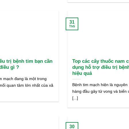
31
Th5
ều trị bệnh tim bạn cần
Top các cây thuốc nam c
điều gì ?
dụng hỗ trợ điều trị bện
hiệu quả
m mạch đang là một trong
Bệnh tim mạch hiện là nguyên
ối quan tâm lớn nhất của xã
hàng đầu gây tử vong và biến
[...]
30