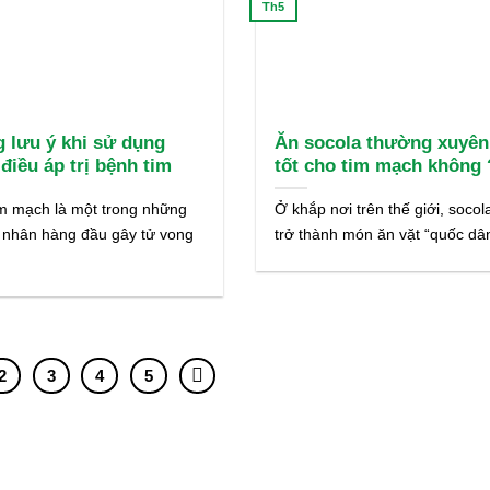
Th5
 lưu ý khi sử dụng
Ăn socola thường xuyên
điều áp trị bệnh tim
tốt cho tim mạch không 
m mạch là một trong những
Ở khắp nơi trên thế giới, socol
 nhân hàng đầu gây tử vong
trở thành món ăn vặt “quốc dân”
]
2
3
4
5