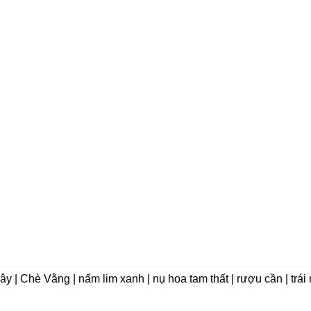
dây | Chè Vằng | nấm lim xanh | nụ hoa tam thất | rượu cần | trá