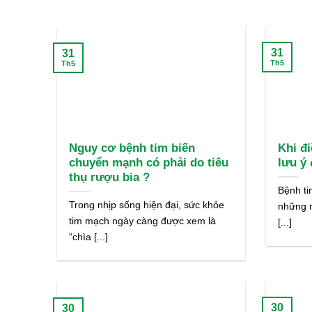
31
31
Th5
Th5
Nguy cơ bệnh tim biến
Khi đi
chuyển mạnh có phải do tiêu
lưu ý 
thụ rượu bia ?
Bệnh ti
Trong nhịp sống hiện đại, sức khỏe
những m
tim mạch ngày càng được xem là
[...]
“chìa [...]
30
30