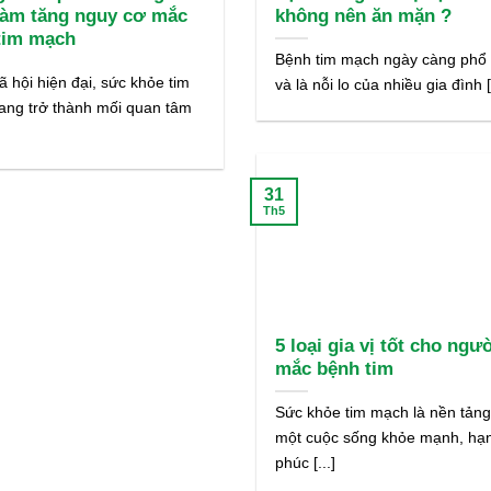
làm tăng nguy cơ mắc
không nên ăn mặn ?
tim mạch
Bệnh tim mạch ngày càng phổ 
ã hội hiện đại, sức khỏe tim
và là nỗi lo của nhiều gia đình [.
ang trở thành mối quan tâm
31
Th5
5 loại gia vị tốt cho ngư
mắc bệnh tim
Sức khỏe tim mạch là nền tản
một cuộc sống khỏe mạnh, hạ
phúc [...]