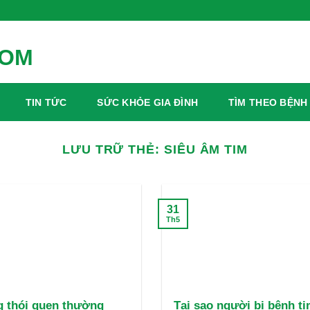
anh Mỗi Ngày
TIN TỨC
SỨC KHỎE GIA ĐÌNH
TÌM THEO BỆNH
LƯU TRỮ THẺ:
SIÊU ÂM TIM
31
Th5
 thói quen thường
Tại sao người bị bệnh t