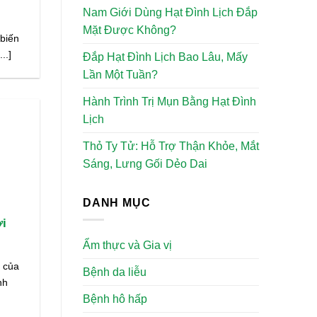
Nam Giới Dùng Hạt Đình Lịch Đắp
Mặt Được Không?
biến
..]
Đắp Hạt Đình Lịch Bao Lâu, Mấy
Lần Một Tuần?
Hành Trình Trị Mụn Bằng Hạt Đình
Lịch
Thỏ Ty Tử: Hỗ Trợ Thận Khỏe, Mắt
Sáng, Lưng Gối Dẻo Dai
DANH MỤC
ời
Ẩm thực và Gia vị
g của
Bệnh da liễu
nh
Bệnh hô hấp