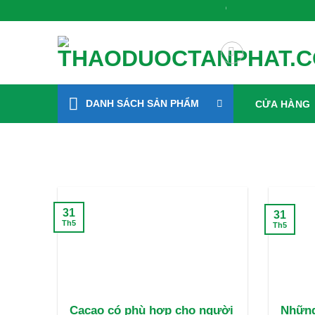
Bỏ
Gieo Mầm Sức Khỏe, Sống X
qua
nội
dung
DANH SÁCH SẢN PHẨM
CỬA HÀNG
31
31
Th5
Th5
Cacao có phù hợp cho người
Những