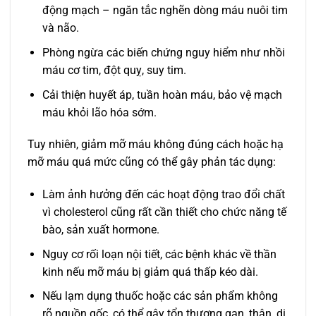
động mạch – ngăn tắc nghẽn dòng máu nuôi tim
và não.
Phòng ngừa các biến chứng nguy hiểm như nhồi
máu cơ tim, đột quỵ, suy tim.
Cải thiện huyết áp, tuần hoàn máu, bảo vệ mạch
máu khỏi lão hóa sớm.
Tuy nhiên, giảm mỡ máu không đúng cách hoặc hạ
mỡ máu quá mức cũng có thể gây phản tác dụng:
Làm ảnh hưởng đến các hoạt động trao đổi chất
vì cholesterol cũng rất cần thiết cho chức năng tế
bào, sản xuất hormone.
Nguy cơ rối loạn nội tiết, các bệnh khác về thần
kinh nếu mỡ máu bị giảm quá thấp kéo dài.
Nếu lạm dụng thuốc hoặc các sản phẩm không
rõ nguồn gốc, có thể gây tổn thương gan, thận, dị