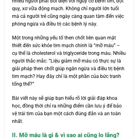
nhiều người phải đối diện với nguy cơ bệnh tim, đột
quỵ, xơ vữa động mạch. Không chỉ người lớn tuổi
mà cả người trẻ cũng ngày càng quan tâm đến việc
phòng ngừa và điều trị các bệnh lý này.
Một trong những yếu tố then chốt liên quan mật
thiết đến sức khỏe tim mạch chính là “mỡ máu” –
cụ thể là cholesterol và triglyceride trong máu. Nhiều
người thắc mắc: “Liệu giảm mỡ máu có thực sự là
giải pháp then chốt giúp ngăn ngừa và điều trị bệnh
tim mạch? Hay đây chỉ là một phần của bức tranh
tổng thể?”
Bài viết này sẽ giúp bạn hiểu rõ lời giải đáp khoa
học, đồng thời chỉ ra những điểm cần lưu ý để bảo
vệ trái tim của bạn một cách đúng đắn và an toàn
nhất.
II. Mỡ máu là gì & vì sao ai cũng lo lắng?