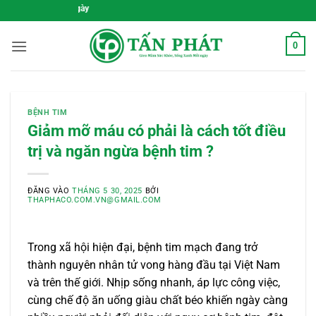
Bỏ
Gieo Mầm Sức Khỏe, Sống Xan
qua
nội
0
dung
BỆNH TIM
Giảm mỡ máu có phải là cách tốt điều
trị và ngăn ngừa bệnh tim ?
ĐĂNG VÀO
THÁNG 5 30, 2025
BỞI
THAPHACO.COM.VN@GMAIL.COM
Trong xã hội hiện đại, bệnh tim mạch đang trở
thành nguyên nhân tử vong hàng đầu tại Việt Nam
và trên thế giới. Nhịp sống nhanh, áp lực công việc,
cùng chế độ ăn uống giàu chất béo khiến ngày càng