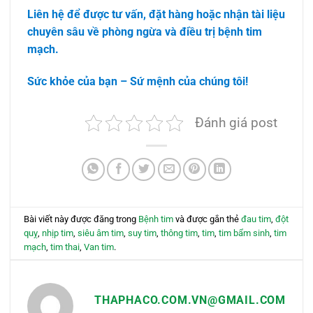
Liên hệ để được tư vấn, đặt hàng hoặc nhận tài liệu
chuyên sâu về phòng ngừa và điều trị bệnh tim
mạch.
Sức khỏe của bạn – Sứ mệnh của chúng tôi!
Đánh giá post
Bài viết này được đăng trong
Bệnh tim
và được gắn thẻ
đau tim
,
đột
quỵ
,
nhịp tim
,
siêu âm tim
,
suy tim
,
thông tim
,
tim
,
tim bẩm sinh
,
tim
mạch
,
tim thai
,
Van tim
.
THAPHACO.COM.VN@GMAIL.COM