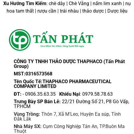
Xu Hướng Tìm Kiếm
: chè dây | Chè Vằng | nấm lim xanh | nụ
hoa tam thất | rượu cần | trái nhàu | thảo dược | Dược liệu
CÔNG TY TNHH THẢO DƯỢC THAPHACO (Tấn Phát
Group)
MST:0316573568
Tên Quốc Tế:THAPHACO PHARMACEUTICAL
COMPANY LIMITED
ĐT:
- 0906.35.63.35
Khiếu Nại
: 0979.58.78.63
Trưng Bày SP Bán Lẻ:
22/21 Đường Số 21, P8 Gò Vấp,
TP.HCM
Vùng Trồng:
Thôn 7, Xã M'Leo, Huyện Ea súp, Tỉnh
Đắk Lắk
Nhà Máy SX:
Cụm Công Nghiệp Tân An, TP.Buôn Ma
Thuột