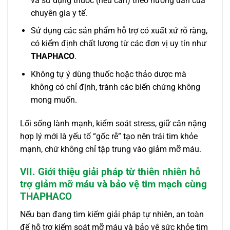
và sử dụng thuốc (nếu cần) theo hướng dẫn của
chuyên gia y tế.
Sử dụng các sản phẩm hỗ trợ có xuất xứ rõ ràng,
có kiểm định chất lượng từ các đơn vị uy tín như
THAPHACO
.
Không tự ý dùng thuốc hoặc thảo dược mà
không có chỉ định, tránh các biến chứng không
mong muốn.
Lối sống lành mạnh, kiểm soát stress, giữ cân nặng
hợp lý mới là yếu tố “gốc rễ” tạo nên trái tim khỏe
mạnh, chứ không chỉ tập trung vào giảm mỡ máu.
VII. Giới thiệu giải pháp từ thiên nhiên hỗ
trợ giảm mỡ máu và bảo vệ tim mạch cùng
THAPHACO
Nếu bạn đang tìm kiếm giải pháp tự nhiên, an toàn
để hỗ trợ kiểm soát mỡ máu và bảo vệ sức khỏe tim