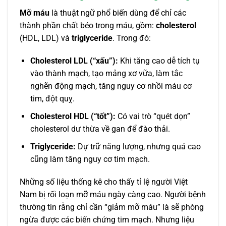
Mỡ máu
là thuật ngữ phổ biến dùng để chỉ các
thành phần chất béo trong máu, gồm:
cholesterol
(HDL, LDL) và
triglyceride
. Trong đó:
Cholesterol LDL (“xấu”):
Khi tăng cao dễ tích tụ
vào thành mạch, tạo mảng xơ vữa, làm tắc
nghẽn động mạch, tăng nguy cơ nhồi máu cơ
tim, đột quỵ.
Cholesterol HDL (“tốt”):
Có vai trò “quét dọn”
cholesterol dư thừa về gan để đào thải.
Triglyceride:
Dự trữ năng lượng, nhưng quá cao
cũng làm tăng nguy cơ tim mạch.
Những số liệu thống kê cho thấy tỉ lệ người Việt
Nam bị rối loạn mỡ máu ngày càng cao. Người bệnh
thường tin rằng chỉ cần “giảm mỡ máu” là sẽ phòng
ngừa được các biến chứng tim mạch. Nhưng liệu