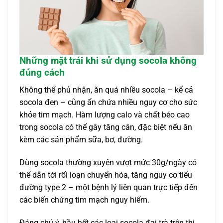
Những mặt trái khi sử dụng socola không
đúng cách
Không thể phủ nhận, ăn quá nhiều socola – kể cả
socola đen – cũng ẩn chứa nhiều nguy cơ cho sức
khỏe tim mạch. Hàm lượng calo và chất béo cao
trong socola có thể gây tăng cân, đặc biệt nếu ăn
kèm các sản phẩm sữa, bơ, đường.
Dùng socola thường xuyên vượt mức 30g/ngày có
thể dẫn tới rối loạn chuyển hóa, tăng nguy cơ tiểu
đường type 2 – một bệnh lý liên quan trực tiếp đến
các biến chứng tim mạch nguy hiểm.
Đáng chú ý, hầu hết các loại socola đại trà trên thị