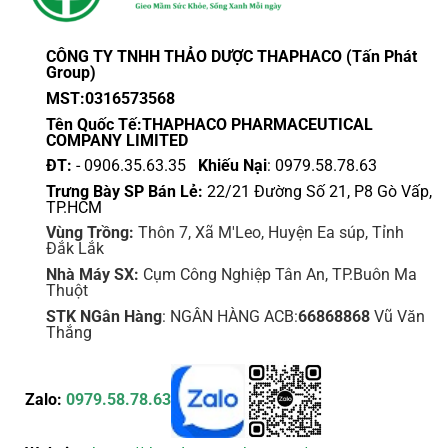
CÔNG TY TNHH THẢO DƯỢC THAPHACO (Tấn Phát
Group)
MST:0316573568
Tên Quốc Tế:THAPHACO PHARMACEUTICAL
COMPANY LIMITED
ĐT:
- 0906.35.63.35
Khiếu Nại
: 0979.58.78.63
Trưng Bày SP Bán Lẻ:
22/21 Đường Số 21, P8 Gò Vấp,
TP.HCM
Vùng Trồng:
Thôn 7, Xã M'Leo, Huyện Ea súp, Tỉnh
Đắk Lắk
Nhà Máy SX:
Cụm Công Nghiệp Tân An, TP.Buôn Ma
Thuột
STK NGân Hàng
: NGÂN HÀNG ACB:
66868868
Vũ Văn
Thắng
Zalo:
0979.58.78.63