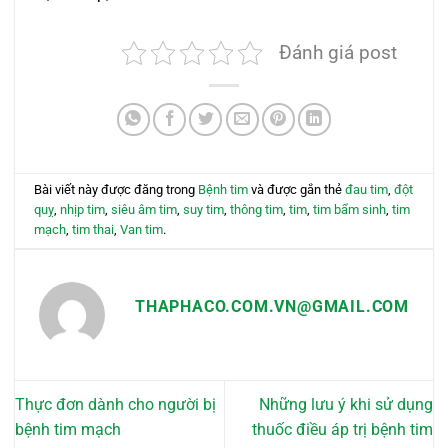
Đánh giá post
Bài viết này được đăng trong
Bệnh tim
và được gắn thẻ
đau tim
,
đột
quỵ
,
nhịp tim
,
siêu âm tim
,
suy tim
,
thông tim
,
tim
,
tim bẩm sinh
,
tim
mạch
,
tim thai
,
Van tim
.
THAPHACO.COM.VN@GMAIL.COM
Thực đơn dành cho người bị
Những lưu ý khi sử dụng
bệnh tim mạch
thuốc điều áp trị bệnh tim