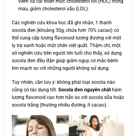
viêm và cải thiện mức cholesterol tốt (HDL) trong
máu, giảm cholesterol xấu (LDL).
Các nghiên cứu khoa học đã ghi nhận, 1 thanh
socola đen (khoảng 30g, chứa hơn 70% cacao) có
thể cung cấp lượng flavonoid tương đương với một
ly trà xanh hoặc một chén việt quất. Thậm chí, một
số nghiên cứu trên người lớn tuổi cho thấy, sử dụng
socola đen đều đặn giúp giảm nguy cơ mắc bệnh
tim mạch so với những người không sử dụng.
Tuy nhiên, cần lưu ý: không phải loại socola nào
cũng có tác dụng tốt.
Socola đen nguyên chất
hàm
lượng flavonoid cao hơn hẳn so với socola sữa hoặc
socola trắng (thường nhiều đường, ít cacao).