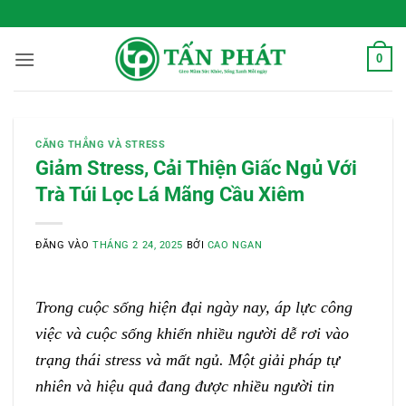
Bỏ
 Sống Xanh Mỗi Ngày
qua
nội
0
dung
CĂNG THẲNG VÀ STRESS
Giảm Stress, Cải Thiện Giấc Ngủ Với
Trà Túi Lọc Lá Mãng Cầu Xiêm
ĐĂNG VÀO
THÁNG 2 24, 2025
BỞI
CAO NGAN
Trong cuộc sống hiện đại ngày nay, áp lực công
việc và cuộc sống khiến nhiều người dễ rơi vào
trạng thái stress và mất ngủ. Một giải pháp tự
nhiên và hiệu quả đang được nhiều người tin