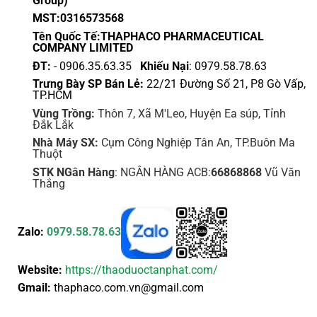
Group)
MST:0316573568
Tên Quốc Tế:THAPHACO PHARMACEUTICAL
COMPANY LIMITED
ĐT:
- 0906.35.63.35
Khiếu Nại
: 0979.58.78.63
Trưng Bày SP Bán Lẻ:
22/21 Đường Số 21, P8 Gò Vấp,
TP.HCM
Vùng Trồng:
Thôn 7, Xã M'Leo, Huyện Ea súp, Tỉnh
Đắk Lắk
Nhà Máy SX:
Cụm Công Nghiệp Tân An, TP.Buôn Ma
Thuột
STK NGân Hàng
: NGÂN HÀNG ACB:
66868868
Vũ Văn
Thắng
Zalo:
0979.58.78.63
Website:
https://thaoduoctanphat.com/
Gmail:
thaphaco.com.vn@gmail.com