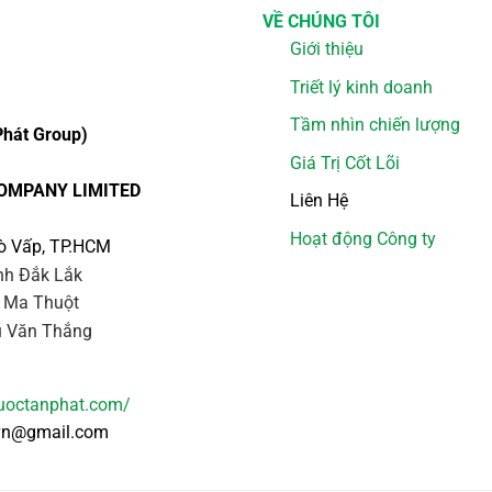
VỀ CHÚNG TÔI
Giới thiệu
Triết lý kinh doanh
Tầm nhìn chiến lượng
hát Group)
Giá Trị Cốt Lõi
OMPANY LIMITED
Liên Hệ
Hoạt động Công ty
ò Vấp, TP.HCM
ỉnh Đắk Lắk
 Ma Thuột
 Văn Thắng
duoctanphat.com/
vn@gmail.com