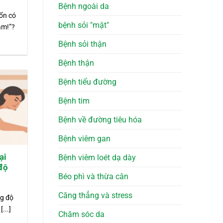
Bệnh ngoài da
uốn có
bệnh sỏi "mật"
am!”?
Bệnh sỏi thận
Bệnh thận
Bệnh tiểu đường
Bệnh tim
Bệnh về đường tiêu hóa
Bệnh viêm gan
ại
Bệnh viêm loét dạ dày
độ
Béo phì và thừa cân
Căng thẳng và stress
ng độ
...]
Chăm sóc da