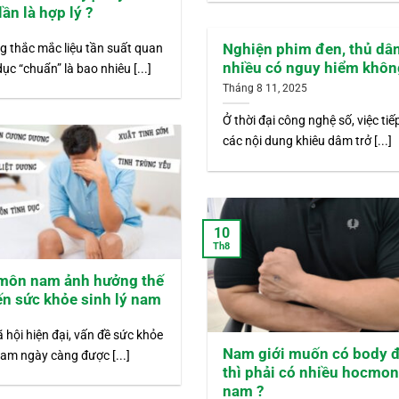
lần là hợp lý ?
Nghiện phim đen, thủ dâ
g thắc mắc liệu tần suất quan
nhiều có nguy hiểm khôn
dục “chuẩn” là bao nhiêu [...]
Tháng 8 11, 2025
Ở thời đại công nghệ số, việc tiế
các nội dung khiêu dâm trở [...]
10
Th8
môn nam ảnh hưởng thế
n sức khỏe sinh lý nam
 hội hiện đại, vấn đề sức khỏe
Nam giới muốn có body 
nam ngày càng được [...]
thì phải có nhiều hocmo
nam ?