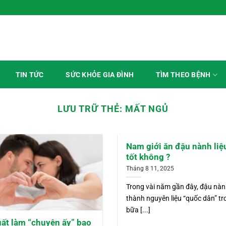
TÌM THEO BỆNH
TIN TỨC
SỨC KHỎE GIA ĐÌNH
LƯU TRỮ THẺ:
MẤT NGỦ
Nam giới ăn đậu nành liệ
tốt không ?
Tháng 8 11, 2025
Trong vài năm gần đây, đậu nàn
thành nguyên liệu “quốc dân” t
bữa [...]
ất làm “chuyện ấy” bao