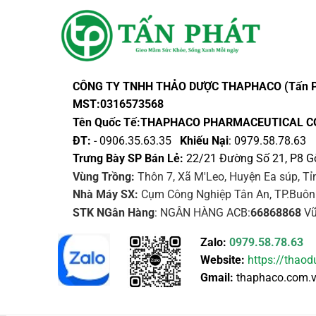
CÔNG TY TNHH THẢO DƯỢC THAPHACO (Tấn P
MST:0316573568
Tên Quốc Tế:THAPHACO PHARMACEUTICAL C
ĐT:
- 0906.35.63.35
Khiếu Nại
: 0979.58.78.63
Trưng Bày SP Bán Lẻ:
22/21 Đường Số 21, P8 G
Vùng Trồng:
Thôn 7, Xã M'Leo, Huyện Ea súp, T
Nhà Máy SX:
Cụm Công Nghiệp Tân An, TP.Buôn
STK NGân Hàng
: NGÂN HÀNG ACB:
66868868
Vũ
Zalo:
0979.58.78.63
Website:
https://thao
Gmail:
thaphaco.com.