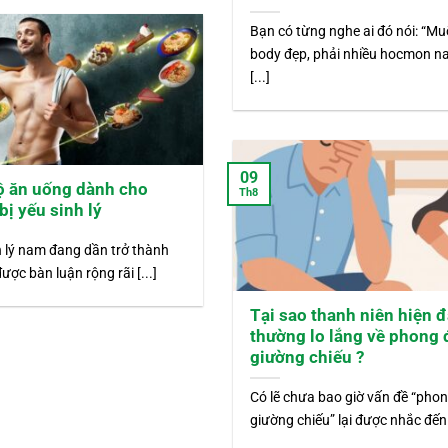
Bạn có từng nghe ai đó nói: “M
body đẹp, phải nhiều hocmon n
[...]
09
ộ ăn uống dành cho
Th8
bị yếu sinh lý
h lý nam đang dần trở thành
ược bàn luận rộng rãi [...]
Tại sao thanh niên hiện đ
thường lo lắng về phong 
giường chiếu ?
Có lẽ chưa bao giờ vấn đề “pho
giường chiếu” lại được nhắc đến [