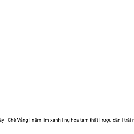
ây | Chè Vằng | nấm lim xanh | nụ hoa tam thất | rượu cần | trái 