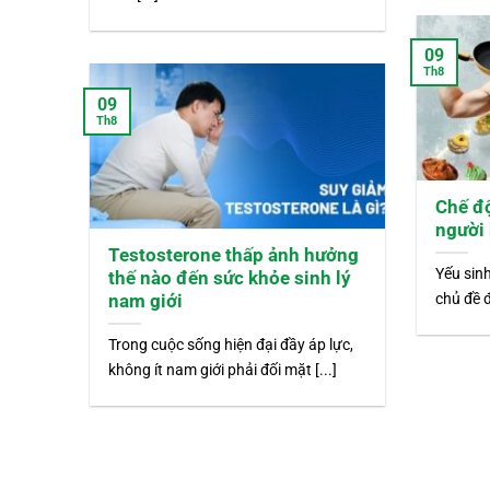
09
Th8
09
Th8
Chế đ
người 
Testosterone thấp ảnh hưởng
Yếu sin
thế nào đến sức khỏe sinh lý
chủ đề đ
nam giới
Trong cuộc sống hiện đại đầy áp lực,
không ít nam giới phải đối mặt [...]