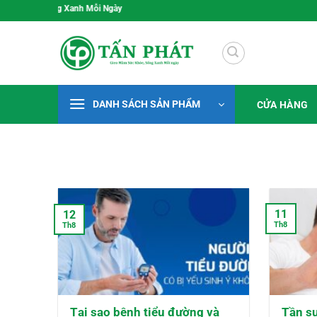
Bỏ
, Sống Xanh Mỗi Ngày
qua
nội
dung
DANH SÁCH SẢN PHẨM
CỬA HÀNG
11
12
Th8
Th8
Tại sao bệnh tiểu đường và
Tần su