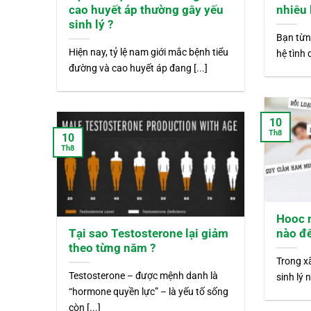
cao huyết áp thường gây yếu
nhiêu 
sinh lý ?
Bạn từn
Hiện nay, tỷ lệ nam giới mắc bệnh tiểu
hệ tình 
đường và cao huyết áp đang [...]
10
Th8
10
Th8
Hooc 
Tại sao Testosterone lại giảm
nào đế
theo từng năm ?
Trong xã
Testosterone – được mệnh danh là
sinh lý 
“hormone quyền lực” – là yếu tố sống
còn [...]