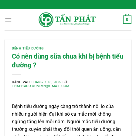
Bỏ
 Sống Xanh Mỗi Ngày
qua
nội
0
dung
BỆNH TIỂU ĐƯỜNG
Có nên dùng sữa chua khi bị bệnh tiểu
đường ?
ĐĂNG VÀO
THÁNG 7 18, 2025
BỞI
THAPHACO.COM.VN@GMAIL.COM
Bệnh tiểu đường ngày càng trở thành nỗi lo của
nhiều người hiện đại khi số ca mắc mới không
ngừng tăng lên mỗi năm. Người mắc tiểu đường
thường xuyên phải thay đổi thói quen ăn uống, cân