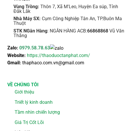
Vùng Trồng:
Thôn 7, Xã M'Leo, Huyện Ea súp, Tỉnh
Đắk Lắk
Nhà Máy SX:
Cụm Công Nghiệp Tân An, TP.Buôn Ma
Thuột
STK NGân Hàng
: NGÂN HÀNG ACB:
66868868
Vũ Văn
Thắng
Zalo:
0979.58.78.63
Website:
https://thaoduoctanphat.com/
Gmail:
thaphaco.com.vn@gmail.com
VỀ CHÚNG TÔI
Giới thiệu
Triết lý kinh doanh
Tầm nhìn chiến lượng
Giá Trị Cốt Lõi