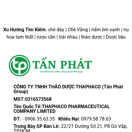
Xu Hướng Tìm Kiếm
: chè dây | Chè Vằng | nấm lim xanh | nụ
hoa tam thất | rượu cần | trái nhàu | thảo dược | Dược liệu
CÔNG TY TNHH THẢO DƯỢC THAPHACO (Tấn Phát
Group)
MST:0316573568
Tên Quốc Tế:THAPHACO PHARMACEUTICAL
COMPANY LIMITED
ĐT:
- 0906.35.63.35
Khiếu Nại
: 0979.58.78.63
Trưng Bày SP Bán Lẻ:
22/21 Đường Số 21, P8 Gò Vấp,
TP.HCM