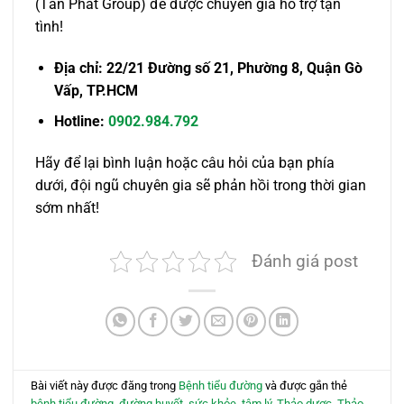
(Tấn Phát Group) để được chuyên gia hỗ trợ tận
tình!
Địa chỉ: 22/21 Đường số 21, Phường 8, Quận Gò
Vấp, TP.HCM
Hotline:
0902.984.792
Hãy để lại bình luận hoặc câu hỏi của bạn phía
dưới, đội ngũ chuyên gia sẽ phản hồi trong thời gian
sớm nhất!
Đánh giá post
Bài viết này được đăng trong
Bệnh tiểu đường
và được gắn thẻ
bệnh tiểu đường
,
đường huyết
,
sức khỏe
,
tâm lý
,
Thảo dược
,
Thảo