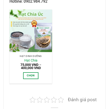
Hotline: 0902.984.792
HẠT DINH DƯỠNG
Hạt Chia
75,000
VND
–
Khoảng
400,000
VND
giá:
từ
CHỌN
75,000 VND
đến
Sản
400,000 VND
phẩm
này
có
Đánh giá post
nhiều
biến