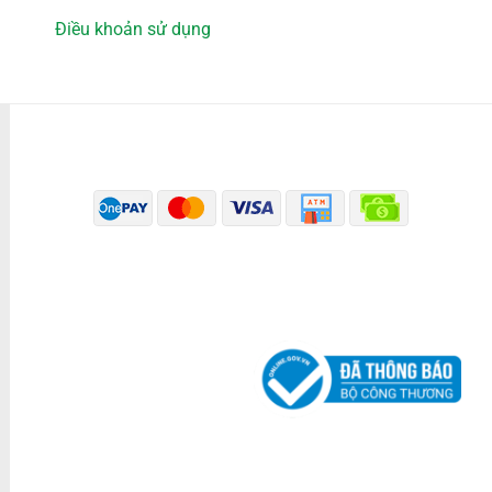
Điều khoản sử dụng
PHƯƠNG THỨC THANH TOÁN
ĐÃ THÔNG BÁO BỘ CÔNG THƯƠNG
KÊNH TRUYỀN THÔNG