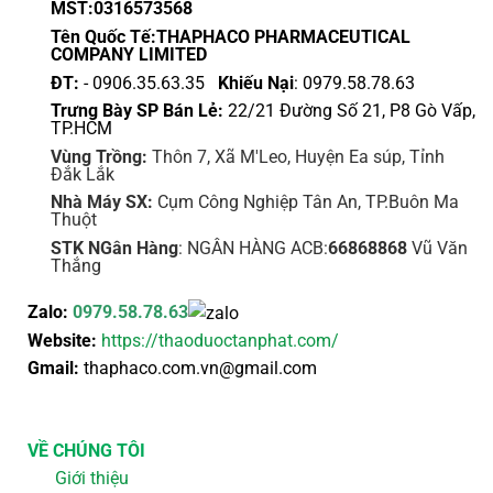
MST:0316573568
Tên Quốc Tế:THAPHACO PHARMACEUTICAL
COMPANY LIMITED
ĐT:
- 0906.35.63.35
Khiếu Nại
: 0979.58.78.63
Trưng Bày SP Bán Lẻ:
22/21 Đường Số 21, P8 Gò Vấp,
TP.HCM
Vùng Trồng:
Thôn 7, Xã M'Leo, Huyện Ea súp, Tỉnh
Đắk Lắk
Nhà Máy SX:
Cụm Công Nghiệp Tân An, TP.Buôn Ma
Thuột
STK NGân Hàng
: NGÂN HÀNG ACB:
66868868
Vũ Văn
Thắng
Zalo:
0979.58.78.63
Website:
https://thaoduoctanphat.com/
Gmail:
thaphaco.com.vn@gmail.com
VỀ CHÚNG TÔI
Giới thiệu