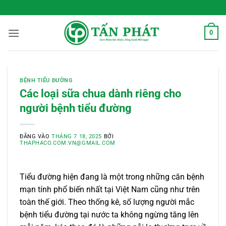
Bỏ
 Sống Xanh Mỗi Ngày
qua
nội
0
dung
BỆNH TIỂU ĐƯỜNG
Các loại sữa chua dành riêng cho
người bệnh tiểu đường
ĐĂNG VÀO
THÁNG 7 18, 2025
BỞI
THAPHACO.COM.VN@GMAIL.COM
Tiểu đường hiện đang là một trong những căn bệnh
mạn tính phổ biến nhất tại Việt Nam cũng như trên
toàn thế giới. Theo thống kê, số lượng người mắc
bệnh tiểu đường tại nước ta không ngừng tăng lên