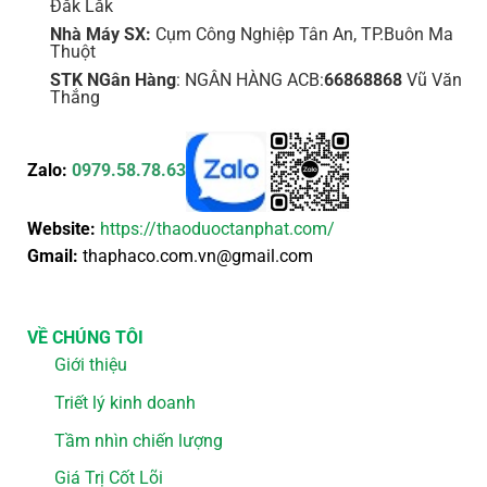
Đắk Lắk
Nhà Máy SX:
Cụm Công Nghiệp Tân An, TP.Buôn Ma
Thuột
STK NGân Hàng
: NGÂN HÀNG ACB:
66868868
Vũ Văn
Thắng
Zalo:
0979.58.78.63
Website:
https://thaoduoctanphat.com/
Gmail:
thaphaco.com.vn@gmail.com
VỀ CHÚNG TÔI
Giới thiệu
Triết lý kinh doanh
Tầm nhìn chiến lượng
Giá Trị Cốt Lõi