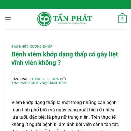
Bỏ
 Sống Xanh Mỗi Ngày
qua
nội
0
dung
ĐAU NHỨC XƯƠNG KHỚP
Bệnh viêm khớp dạng thấp có gây liệt
vĩnh viễn không ?
ĐĂNG VÀO
THÁNG 7 16, 2025
BỞI
THAPHACO.COM.VN@GMAIL.COM
Viêm khớp dạng thấp là một trong những căn bệnh
mạn tính phổ biến và ngày càng xuất hiện ở nhiều
lứa tuổi, đặc biệt là phụ nữ trung niên. Trên thực tế,
không ít người bệnh bị ám ảnh bởi viễn cảnh tàn tật,