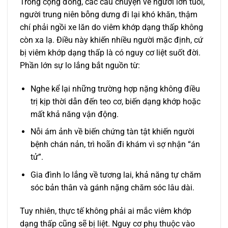
Trong cộng đồng, các câu chuyện về người lớn tuổi,
người trung niên bỗng dưng đi lại khó khăn, thậm
chí phải ngồi xe lăn do viêm khớp dạng thấp không
còn xa lạ. Điều này khiến nhiều người mặc định, cứ
bị viêm khớp dạng thấp là có nguy cơ liệt suốt đời.
Phần lớn sự lo lắng bắt nguồn từ:
Nghe kể lại những trường hợp nặng không điều
trị kịp thời dẫn đến teo cơ, biến dạng khớp hoặc
mất khả năng vận động.
Nỗi ám ảnh về biến chứng tàn tật khiến người
bệnh chán nản, trì hoãn đi khám vì sợ nhận “án
tử”.
Gia đình lo lắng về tương lai, khả năng tự chăm
sóc bản thân và gánh nặng chăm sóc lâu dài.
Tuy nhiên, thực tế không phải ai mắc viêm khớp
dạng thấp cũng sẽ bị liệt. Nguy cơ phụ thuộc vào