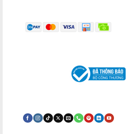
PHƯƠNG THỨC THANH TOÁN
ĐÃ THÔNG BÁO BỘ CÔNG THƯƠNG
KÊNH TRUYỀN THÔNG