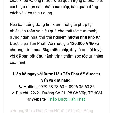
chắc khỏe và óng mượt. Điều quan trọng là phải biết
cách lựa chọn sản phẩm
cao cấp
, bảo quản đúng
cách và kiên trì sử dụng.
Nếu bạn cũng đang tìm kiếm một giải pháp tự
nhiên, an toàn và hiệu quả cho mái tóc của mình,
đừng ngần ngại thử trải nghiệm
hương nhu khô
từ
Dược Liệu Tấn Phát. Với mức giá
120.000 VNĐ
và
chương trình
mua 3kg miễn ship
, đây là cơ hội tuyệt
vời để bạn bắt đầu hành trình chăm sóc tóc tự nhiên
của mình.
Liên hệ ngay với Dược Liệu Tấn Phát để được tư
vấn và đặt hàng:
📞 Hotline: 0979.58.78.63 – 0906.35.63.35
📍 Địa chỉ: 22/21 Đường Số 21, P8 Gò Vấp, TP.HCM
🌐 Website:
Thảo Dược Tấn Phát
#HươngNhu #ThảoDượcHữuCơ #TócĐenBóng