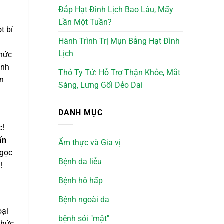
Đắp Hạt Đình Lịch Bao Lâu, Mấy
Lần Một Tuần?
t bí
Hành Trình Trị Mụn Bằng Hạt Đình
Lịch
thức
ạnh
Thỏ Ty Tử: Hỗ Trợ Thận Khỏe, Mắt
ẫn
Sáng, Lưng Gối Dẻo Dai
DANH MỤC
c!
ấn
Ẩm thực và Gia vị
Ngọc
Bệnh da liễu
!
Bệnh hô hấp
Bệnh ngoài da
oại
bệnh sỏi "mật"
chức