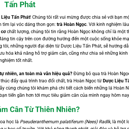
Tấn Phát
 Liệu Tấn Phát
! Chúng tôi rất vui mừng được chia sẻ với bạn mộ
nh tìm lại vóc dáng thon gọn:
trà Hoàn Ngọc
. Với kinh nghiệm lâu
 cơ
chất lượng, chúng tôi tin rằng Hoàn Ngọc không chỉ là một 
 đáng tin cậy trên con đường hướng đến một cuộc sống khỏe m
ng tôi, những người đại diện từ Dược Liệu Tấn Phát, sẽ hướng d
ưu hóa khả năng hỗ trợ giảm cân, cũng như chia sẻ những kinh
nghiệm tốt nhất.
ự nhiên, an toàn mà vẫn hiệu quả?
Đừng bỏ qua trà Hoàn Ngọ
à thúc đẩy quá trình trao đổi chất, trà Hoàn Ngọc từ
Dược Liệu T
Hãy cùng chúng tôi khám phá chi tiết cách biến những lá Hoàn 
 bạn tiến gần hơn tới mục tiêu giảm cân của mình ngay hôm nay
ảm Cân Từ Thiên Nhiên?
hoa học là
Pseuderanthemum palatiferum (Nees) Radlk
, là một l
 y học cổ truyền. Với khả năng thanh nhiệt, giải độc và hỗ trợ 