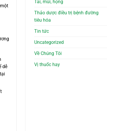
Tai, mũi, họng
 một
Thảo dược điều trị bệnh đường
tiêu hóa
Tin tức
hương
Uncategorized
Về Chúng Tôi
n
Vị thuốc hay
ể dễ
tại
t