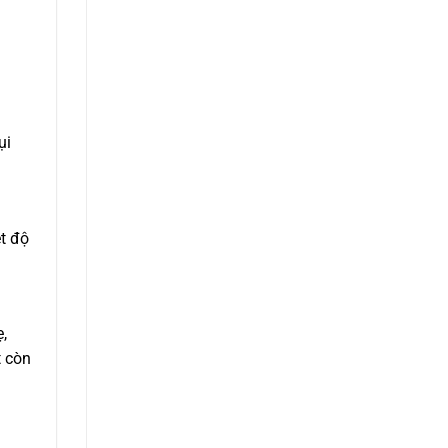
n
ụi
ệt độ
,
t còn