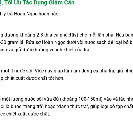
, Tối Ưu Tác Dụng Giảm Cân
t ly trà Hoàn Ngọc hoàn hảo:
 đương khoảng 2-3 thìa cà phê đầy) cho mỗi lần pha. Nếu bạ
30 gram lá. Rửa sơ Hoàn Ngọc dưới vòi nước sạch để loại bỏ b
nh và giữ được hương vị tinh khiết của trà.
một ít nước sôi. Việc này giúp làm ấm dụng cụ pha trà, giữ nhi
úp chiết xuất dược chất tốt hơn.
một lượng nước sôi vừa đủ (khoảng 100-150ml) vào và lắc nhẹ
i là bước “tráng trà” hoặc “đánh thức trà”, giúp loại bỏ tạp chấ
iệc chiết xuất dược chất.