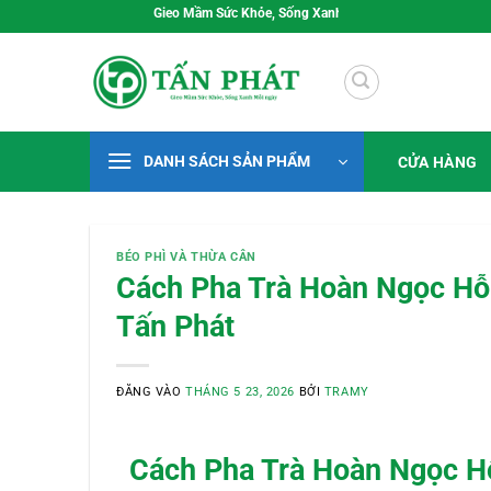
Bỏ
Gieo Mầm Sức Khỏe, Sống Xanh Mỗi Ngày
qua
nội
dung
DANH SÁCH SẢN PHẨM
CỬA HÀNG
BÉO PHÌ VÀ THỪA CÂN
Cách Pha Trà Hoàn Ngọc Hỗ
Tấn Phát
ĐĂNG VÀO
THÁNG 5 23, 2026
BỞI
TRAMY
Cách Pha Trà Hoàn Ngọc H