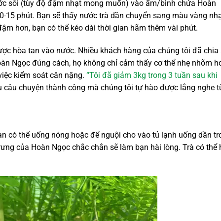
 nước sôi (tùy độ đậm nhạt mong muốn) vào ấm/bình chứa Hoàn
10-15 phút. Bạn sẽ thấy nước trà dần chuyển sang màu vàng nh
m hơn, bạn có thể kéo dài thời gian hãm thêm vài phút.
 được hòa tan vào nước. Nhiều khách hàng của chúng tôi đã chia
à Hoàn Ngọc đúng cách, họ không chỉ cảm thấy cơ thể nhẹ nhõm h
việc kiểm soát cân nặng.
“Tôi đã giảm 3kg trong 3 tuần sau khi
ều câu chuyện thành công mà chúng tôi tự hào được lắng nghe t
 Bạn có thể uống nóng hoặc để nguội cho vào tủ lạnh uống dần t
trưng của Hoàn Ngọc chắc chắn sẽ làm bạn hài lòng. Trà có thể