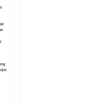
ạt
 sẻ
ơn
ừ
rong
 hãm