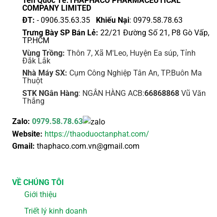
Tên Quốc Tế:THAPHACO PHARMACEUTICAL
COMPANY LIMITED
ĐT:
- 0906.35.63.35
Khiếu Nại
: 0979.58.78.63
Trưng Bày SP Bán Lẻ:
22/21 Đường Số 21, P8 Gò Vấp,
TP.HCM
Vùng Trồng:
Thôn 7, Xã M'Leo, Huyện Ea súp, Tỉnh
Đắk Lắk
Nhà Máy SX:
Cụm Công Nghiệp Tân An, TP.Buôn Ma
Thuột
STK NGân Hàng
: NGÂN HÀNG ACB:
66868868
Vũ Văn
Thắng
Zalo:
0979.58.78.63
Website:
https://thaoduoctanphat.com/
Gmail:
thaphaco.com.vn@gmail.com
VỀ CHÚNG TÔI
Giới thiệu
Triết lý kinh doanh