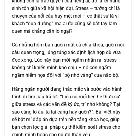
không còn là đặc quyền của riêng ai; đó là kỹ năng
sinh tồn giữa xã hội hiện đại. Stress – tưởng chỉ là
chuyện của nổi cáu hay mệt mỏi – có thật sự là vị
khách “qua đường” mà ai rồi cũng sẽ bắt tay làm
quen mà chẳng cần lo ngại?
Có những hôm bạn quên mất cả chìa khóa, quên nói
câu quan trọng, lúng túng xác định lịch họp dù vừa
đọc xong. Lúc này bạn mới ngầm nhận ra: stress
không chỉ khiến mình khó chịu – nó còn ngấm
ngầm hiểm họa đối với “bộ nhớ vàng” của não bộ.
Hàng ngàn người đang thắc mắc và bước vào hành
trình đi tìm câu trả lời: “Liệu có mối liên hệ thực sự
giữa stress và các vấn đề ký ức, trí nhớ không? Tại
sao càng lo âu, ta lại càng hay quên?”. Bài viết này
sẽ bật mí đáp án dựa trên nền tảng khoa học, giúp
bạn chọn lọc giải pháp cụ thể kiểm soát stress cho
chính mình hoặc cho người thân yêu.