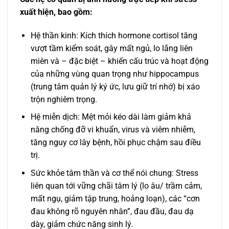
xuất hiện, bao gồm:
Hệ thần kinh: Kích thích hormone cortisol tăng
vượt tầm kiểm soát, gây mất ngủ, lo lắng liên
miên và – đặc biệt – khiến cấu trúc và hoạt động
của những vùng quan trọng như hippocampus
(trung tâm quản lý ký ức, lưu giữ trí nhớ) bị xáo
trộn nghiêm trọng.
Hệ miễn dịch: Mệt mỏi kéo dài làm giảm khả
năng chống đỡ vi khuẩn, virus và viêm nhiễm,
tăng nguy cơ lây bệnh, hồi phục chậm sau điều
trị.
Sức khỏe tâm thần và cơ thể nói chung: Stress
liên quan tới vững chãi tâm lý (lo âu/ trầm cảm,
mất ngụ, giảm tập trung, hoảng loạn), các “cơn
đau không rõ nguyên nhân”, đau đầu, đau dạ
dày, giảm chức năng sinh lý.