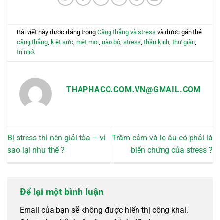
Bài viết này được đăng trong
Căng thẳng và stress
và được gắn thẻ
căng thẳng
,
kiệt sức
,
mệt mỏi
,
não bộ
,
stress
,
thần kinh
,
thư giãn
,
trí nhớ
.
THAPHACO.COM.VN@GMAIL.COM
Bị stress thì nên giải tỏa – vì
Trầm cảm và lo âu có phải là
sao lại như thế ?
biến chứng của stress ?
Để lại một bình luận
Email của bạn sẽ không được hiển thị công khai.