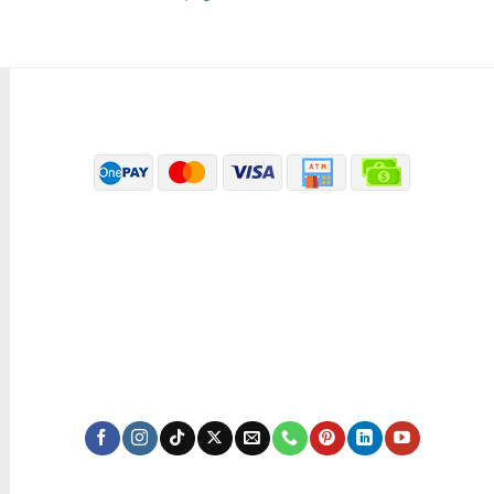
PHƯƠNG THỨC THANH TOÁN
ĐÃ THÔNG BÁO BỘ CÔNG THƯƠNG
KÊNH TRUYỀN THÔNG