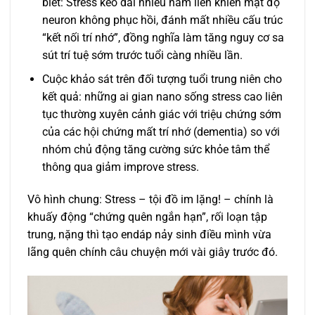
biết: Stress kéo dài nhiều năm liền khiến mật độ
neuron không phục hồi, đánh mất nhiều cấu trúc
“kết nối trí nhớ”, đồng nghĩa làm tăng nguy cơ sa
sút trí tuệ sớm trước tuổi càng nhiều lần.
Cuộc khảo sát trên đối tượng tuổi trung niên cho
kết quả: những ai gian nano sống stress cao liên
tục thường xuyên cảnh giác với triệu chứng sớm
của các hội chứng mất trí nhớ (dementia) so với
nhóm chủ động tăng cường sức khỏe tâm thể
thông qua giảm improve stress.
Vô hình chung: Stress – tội đồ im lặng! – chính là
khuấy động “chứng quên ngắn hạn”, rối loạn tập
trung, nặng thì tạo endáp nảy sinh điều mình vừa
lãng quên chính câu chuyện mới vài giây trước đó.