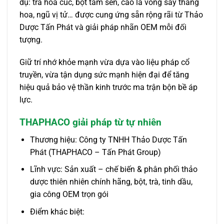
dụ: trà hoa cúc, bột tâm sen, cao lá vông sấy thăng
hoa, ngũ vị tử… được cung ứng sẵn rộng rãi từ Thảo
Dược Tấn Phát và giải pháp nhãn OEM mỗi đối
tượng.
Giữ trí nhớ khỏe mạnh vừa dựa vào liệu pháp cổ
truyền, vừa tận dụng sức mạnh hiện đại để tăng
hiệu quả bảo vệ thần kinh trước ma trận bộn bề áp
lực.
THAPHACO giải pháp từ tự nhiên
Thương hiệu: Công ty TNHH Thảo Dược Tấn
Phát (THAPHACO – Tấn Phát Group)
Lĩnh vực: Sản xuất – chế biến & phân phối thảo
dược thiên nhiên chính hãng, bột, trà, tinh dầu,
gia công OEM trọn gói
Điểm khác biệt: