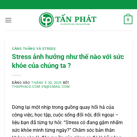
Bỏ
 Sống Xanh Mỗi Ngày
qua
nội
0
dung
CĂNG THẲNG VÀ STRESS
Stress ảnh hưởng như thế nào với sức
khỏe của chúng ta ?
ĐĂNG VÀO
THÁNG 5 20, 2025
BỞI
THAPHACO.COM.VN@GMAIL.COM
Dừng lại một nhịp trong guồng quay hối hả của
công việc, học tập, cuộc sống đối nội, đối ngoại –
liệu bạn đã từng tự hỏi: “Stress có đang gặm nhấm
sức khỏe mình từng ngày?” Chăm sóc bản thân