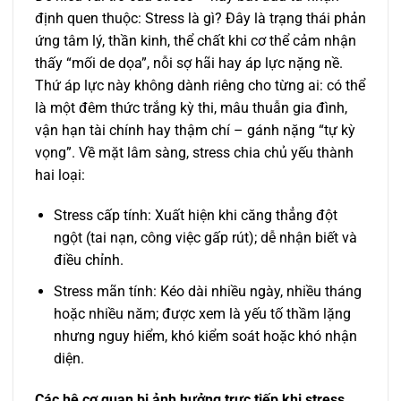
định quen thuộc: Stress là gì? Đây là trạng thái phản
ứng tâm lý, thần kinh, thể chất khi cơ thể cảm nhận
thấy “mối de dọa”, nỗi sợ hãi hay áp lực nặng nề.
Thứ áp lực này không dành riêng cho từng ai: có thể
là một đêm thức trắng kỳ thi, mâu thuẫn gia đình,
vận hạn tài chính hay thậm chí – gánh nặng “tự kỳ
vọng”. Về mặt lâm sàng, stress chia chủ yếu thành
hai loại:
Stress cấp tính: Xuất hiện khi căng thẳng đột
ngột (tai nạn, công việc gấp rút); dễ nhận biết và
điều chỉnh.
Stress mãn tính: Kéo dài nhiều ngày, nhiều tháng
hoặc nhiều năm; được xem là yếu tố thầm lặng
nhưng nguy hiểm, khó kiểm soát hoặc khó nhận
diện.
Các hệ cơ quan bị ảnh hưởng trực tiếp khi stress