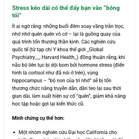
Stress kéo dài có thể đẩy bạn vào “bóng
tối”
Ít ai ngờ rằng: những buổi đêm xoay vầng trằn trọc,
nhớ nhớ quên quên vô cớ – lại là guồng quay của
quá trình tổn thương thần kinh. Các nghiên cứu
quốc tế (từ tạp chí Y khoa thế giới _Global
Psychiatry__, Harvard Health_) đồng thuận rằng, khi
não bộ liên tục bị dội bom bởi hormone stress (điển
hình là cortisol như đã nói ở trên), vùng
hippocampus – “bộ non của trí nhớ” sẽ bị tổn
thương chức năng truyền dẫn, dần teo lại sau thời
gian dài, làm xuất hiện sự cố “quên”, giảm khả năng
học tập hoặc gợi lại kiến thức cũ.
Minh chứng cụ thể hơn:
Một nhóm nghiên cứu Đại học California cho